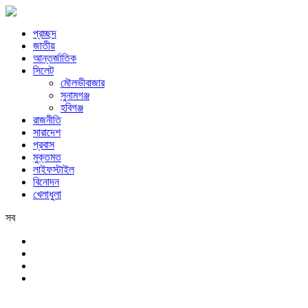
প্রচ্ছদ
জাতীয়
আন্তর্জাতিক
সিলেট
মৌলভীবাজার
সুনামগঞ্জ
হবিগঞ্জ
রাজনীতি
সারাদেশ
প্রবাস
মুক্তমত
লাইফস্টাইল
বিনোদন
খেলাধুলা
সব
সিলেট
শনিবার, ৮ই আগস্ট, ২০২৬ খ্রিস্টাব্দ, ২৪শে শ্রাবণ, ১৪৩৩ বঙ্গাব্দ, ২৫শে সফর,