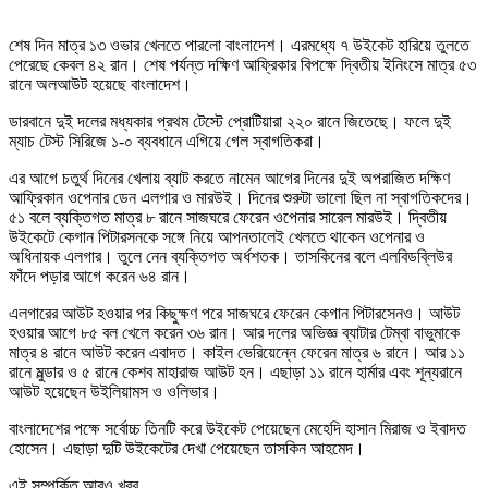
শেষ দিন মাত্র ১৩ ওভার খেলতে পারলো বাংলাদেশ। এরমধ্যে ৭ উইকেট হারিয়ে তুলতে
পেরেছে কেবল ৪২ রান। শেষ পর্যন্ত দক্ষিণ আফ্রিকার বিপক্ষে দ্বিতীয় ইনিংসে মাত্র ৫৩
রানে অলআউট হয়েছে বাংলাদেশ।
ডারবানে দুই দলের মধ্যকার প্রথম টেস্টে প্রোটিয়ারা ২২০ রানে জিতেছে। ফলে দুই
ম্যাচ টেস্ট সিরিজে ১-০ ব্যবধানে এগিয়ে গেল স্বাগতিকরা।
এর আগে চতুর্থ দিনের খেলায় ব্যাট করতে নামেন আগের দিনের দুই অপরাজিত দক্ষিণ
আফ্রিকান ওপেনার ডেন এলগার ও মারউই। দিনের শুরুটা ভালো ছিল না স্বাগতিকদের।
৫১ বলে ব্যক্তিগত মাত্র ৮ রানে সাজঘরে ফেরেন ওপেনার সারেল মারউই। দ্বিতীয়
উইকেটে কেগান পিটারসনকে সঙ্গে নিয়ে আপনতালেই খেলতে থাকেন ওপেনার ও
অধিনায়ক এলগার। তুলে নেন ব্যক্তিগত অর্ধশতক। তাসকিনের বলে এলবিডব্লিউর
ফাঁদে পড়ার আগে করেন ৬৪ রান।
এলগারের আউট হওয়ার পর কিছুক্ষণ পরে সাজঘরে ফেরেন কেগান পিটারসেনও। আউট
হওয়ার আগে ৮৫ বল খেলে করেন ৩৬ রান। আর দলের অভিজ্ঞ ব্যাটার টেম্বা বাভুমাকে
মাত্র ৪ রানে আউট করেন এবাদত। কাইল ভেরিয়েন্নে ফেরেন মাত্র ৬ রানে। আর ১১
রানে মুল্ডার ও ৫ রানে কেশব মাহারাজ আউট হন। এছাড়া ১১ রানে হার্মার এবং শূন্যরানে
আউট হয়েছেন উইলিয়ামস ও ওলিভার।
বাংলাদেশের পক্ষে সর্বোচ্চ তিনটি করে উইকেট পেয়েছেন মেহেদি হাসান মিরাজ ও ইবাদত
হোসেন। এছাড়া দুটি উইকেটের দেখা পেয়েছেন তাসকিন আহমেদ।
এই সম্পর্কিত আরও খবর...