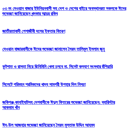
০৩ নং দেওয়ান বাজার ইউনিয়নবাসী সহ দেশ ও দেশের বাইরে অবস্থানরত সকলকে ঈদের
শুভেচ্ছা জানিয়েছেন খন্দকার আব্দুর রকিব
জাতীয়তাবাদী পেশাজীবী দলের ইফতার বিতরণ
দেওয়ান বাজারবাসীকে ঈদের শুভেচ্ছা জানালেন সৈয়দ তালিমুল ইসলাম জুনু
ফুটপাত ও রাস্তা নিয়ে ছিনিমিনি খেলা চলবে না, সিলেট কল্যাণ সংস্থার হুঁশিয়ারি
সিলেটে পরিবহন শ্রমিকদের খাদ্য সামগ্রী উপহার দিল নিসচা
জকিগঞ্জ-কানাইঘাটসহ দেশবাসীকে ঈদুল ফিতরের শুভেচ্ছা জানিয়েছেন: ব্যারিস্টার
আকমাম খাঁন
ঈদ-উল আজহার শুভেচ্ছা জানিয়েছেন সৈয়দ মুস্তাক উদ্দিন আহমদ