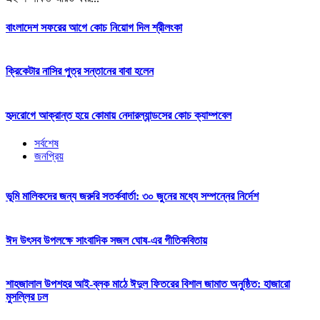
বাংলাদেশ সফরের আগে কোচ নিয়োগ দিল শ্রীলংকা
ক্রিকেটার নাসির পুত্র সন্তানের বাবা হলেন
হৃদরোগে আক্রান্ত হয়ে কোমায় নেদারল্যান্ডসের কোচ ক্যাম্পবেল
সর্বশেষ
জনপ্রিয়
ভূমি মালিকদের জন্য জরুরি সতর্কবার্তা: ৩০ জুনের মধ্যে সম্পন্নের নির্দেশ
ঈদ উৎসব উপলক্ষে সাংবাদিক সজল ঘোষ-এর গীতিকবিতায়
শাহজালাল উপশহর আই-ব্লক মাঠে ঈদুল ফিতরের বিশাল জামাত অনুষ্ঠিত: হাজারো
মুসল্লির ঢল