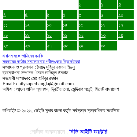
১
২
৩
৪
৫
৬
৭
৮
৯
১০
১১
১২
১৩
১৪
১৫
১৬
১৭
১৮
১৯
২০
২১
২২
২৩
২৪
২৫
২৬
২৭
২৮
২৯
৩০
এরাসমাসকে তামিমের হুমকি
সরকারের কঠোর সমালোচনায় শ্রীলঙ্কার ক্রিকেটাররা
সম্পাদক ও প্রকাশক : সৈয়দ মুহিবুর রহমান মিছলু
ব্যবস্থাপনা সম্পাদক: সৈয়দ তালিমুল ইসলাম
সহযোগী সম্পাদক: মোঃ হাবিবুর রহমান
Email: dailysuperbangla@gmail.com
অফিস : আব্দুল খালিক ম্যানশন, দ্বিতীয় তলা, মেন্দিবাগ পয়েন্ট, সিলেট বাংলাদেশ
কপিরাইট © ২০২৬, ডেইলি সুপার বাংলা কর্তৃক সর্বস্বত্ব স্বত্বাধিকার সংরক্ষিত
পোর্টাল বাস্তবায়নে :
বিডি আইটি ফ্যাক্টরি