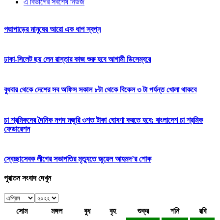
এ বিভাগের সর্বশেষ নিউজ
পদ্মাপাড়ের মানুষের আরো এক ধাপ স্বপ্ন
ঢাকা-সিলেট ছয় লেন রাস্তার কাজ শুরু হবে আগামী ডিসেম্বরে
বুধবার থেকে দেশের সব অফিস সকাল ৮টা থেকে বিকেল ৩ টা পর্যন্ত খোলা থাকবে
চা শ্রমিকদের দৈনিক নগদ মজুরি ৩শত টাকা ঘোষণা করতে হবে: বাংলাদেশ চা শ্রমিক
ফেডারেশন
স্বেচ্ছাসেবক লীগের সভাপতির মৃত্যুতে জুয়েল আহমদ’র শোক
পুরাতন সংবাদ দেখুন
সোম
মঙ্গল
বুধ
বৃহ
শুক্র
শনি
রবি