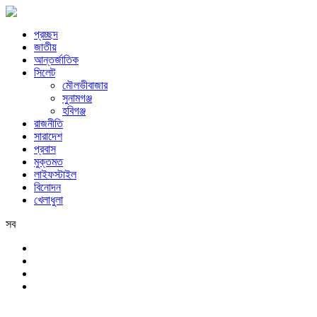
প্রচ্ছদ
জাতীয়
আন্তর্জাতিক
সিলেট
মৌলভীবাজার
সুনামগঞ্জ
হবিগঞ্জ
রাজনীতি
সারাদেশ
প্রবাস
মুক্তমত
লাইফস্টাইল
বিনোদন
খেলাধুলা
সব
সিলেট
শুক্রবার, ৭ই আগস্ট, ২০২৬ খ্রিস্টাব্দ, ২৩শে শ্রাবণ, ১৪৩৩ বঙ্গাব্দ, ২৪শে সফর,