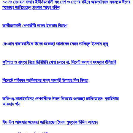
০৩ নং দেওয়ান বাজার ইউনিয়নবাসী সহ দেশ ও দেশের বাইরে অবস্থানরত সকলকে ঈদের
শুভেচ্ছা জানিয়েছেন খন্দকার আব্দুর রকিব
জাতীয়তাবাদী পেশাজীবী দলের ইফতার বিতরণ
দেওয়ান বাজারবাসীকে ঈদের শুভেচ্ছা জানালেন সৈয়দ তালিমুল ইসলাম জুনু
ফুটপাত ও রাস্তা নিয়ে ছিনিমিনি খেলা চলবে না, সিলেট কল্যাণ সংস্থার হুঁশিয়ারি
সিলেটে পরিবহন শ্রমিকদের খাদ্য সামগ্রী উপহার দিল নিসচা
জকিগঞ্জ-কানাইঘাটসহ দেশবাসীকে ঈদুল ফিতরের শুভেচ্ছা জানিয়েছেন: ব্যারিস্টার
আকমাম খাঁন
ঈদ-উল আজহার শুভেচ্ছা জানিয়েছেন সৈয়দ মুস্তাক উদ্দিন আহমদ