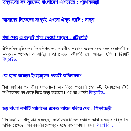
উন্নয়নের সব সূচকেই বাংলাদেশ এগিয়েছে : প্রধানমন্ত্রী
আমাদের নিজেদের মধ্যেই এখনো ঐক্য হয়নি : মান্না
পদ্মা সেতু এ বছরই খুলে দেওয়া সম্ভব : রাষ্ট্রপতি
ঐতিহাসিক মুজিবনগর দিবস উপলক্ষে দেশবাসী ও প্রবাসে অবস্থানরত সকল বাংলাদেশিকে
আন্তরিক শুভেচ্ছা ও অভিনন্দন জানিয়েছেন রাষ্ট্রপতি মো. আবদুল হামিদ। দিবসটি
বিস্তারিত...
কে হতে যাচ্ছেন ইংল্যান্ডের পরবর্তী অধিনায়ক?
টানা ব্যর্থতার পর তীব্র সমালোচনা আর নিতে পারেননি জো রুট, ইংল্যান্ডের টেস্ট
অধিনায়কের পদ ছেড়ে দিতে বাধ্য হয়েছেন। এর পর থেকেই
বিস্তারিত...
জয় বাংলা কথাটি আমাদের রক্তে আগুন ধরিয়ে দেয় : শিক্ষামন্ত্রী
শিক্ষামন্ত্রী ডা. দীপু মনি বলেছেন, ‘জাতীয়তার ভিত্তি তৈরিতে ভাষা অসম্ভব শক্তিশালী
ভূমিকা রেখেছে। সব বাঙালির যোগসূত্র হচ্ছে বাংলা ভাষা। বাংলা
বিস্তারিত...