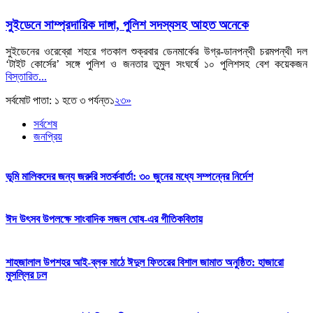
সুইডেনে সাম্প্রদায়িক দাঙ্গা, পুলিশ সদস্যসহ আহত অনেকে
সুইডেনের ওরেব্রো শহরে গতকাল শুক্রবার ডেনমার্কের উগ্র-ডানপন্থী চরমপন্থী দল
‘টাইট কোর্সের’ সঙ্গে পুলিশ ও জনতার তুমুল সংঘর্ষে ১০ পুলিশসহ বেশ কয়েকজন
বিস্তারিত...
সর্বমোট পাতা: ১ হতে ৩ পর্যন্ত
১
২
৩
»
সর্বশেষ
জনপ্রিয়
ভূমি মালিকদের জন্য জরুরি সতর্কবার্তা: ৩০ জুনের মধ্যে সম্পন্নের নির্দেশ
ঈদ উৎসব উপলক্ষে সাংবাদিক সজল ঘোষ-এর গীতিকবিতায়
শাহজালাল উপশহর আই-ব্লক মাঠে ঈদুল ফিতরের বিশাল জামাত অনুষ্ঠিত: হাজারো
মুসল্লির ঢল