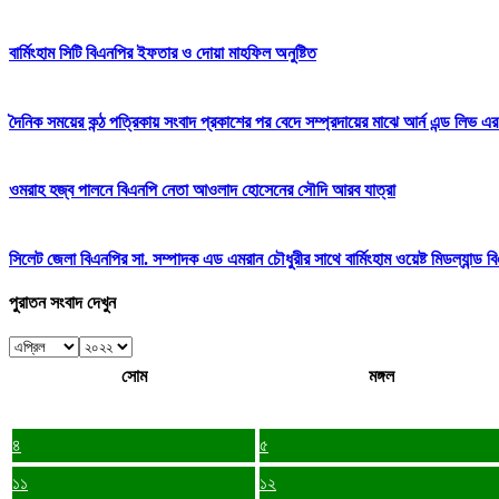
বার্মিংহাম সিটি বিএনপির ইফতার ও দোয়া মাহফিল অনুষ্টিত
দৈনিক সময়ের কন্ঠ পত্রিকায় সংবাদ প্রকাশের পর বেদে সম্প্রদায়ের মাঝে আর্ন এন্ড লিভ এর
ওমরাহ হজ্ব পালনে বিএনপি নেতা আওলাদ হোসেনের সৌদি আরব যাত্রা
সিলেট জেলা বিএনপির সা. সম্পাদক এড এমরান চৌধুরীর সাথে বার্মিংহাম ওয়েষ্ট মিডল্যান্ড 
পুরাতন সংবাদ দেখুন
সোম
মঙ্গল
৪
৫
১১
১২