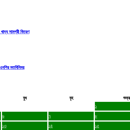
 খাদ্য সামগ্রী বিতরণ
বিএনপির মতবিনিময়
বুধ
বৃহ
শুক্র
১
৬
৭
৮
১৩
১৪
১৫