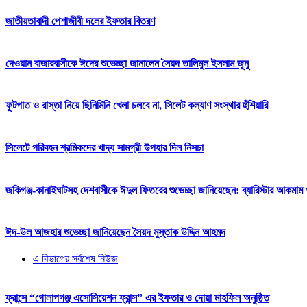
জাতীয়তাবাদী পেশাজীবী দলের ইফতার বিতরণ
দেওয়ান বাজারবাসীকে ঈদের শুভেচ্ছা জানালেন সৈয়দ তালিমুল ইসলাম জুনু
ফুটপাত ও রাস্তা নিয়ে ছিনিমিনি খেলা চলবে না, সিলেট কল্যাণ সংস্থার হুঁশিয়ারি
সিলেটে পরিবহন শ্রমিকদের খাদ্য সামগ্রী উপহার দিল নিসচা
জকিগঞ্জ-কানাইঘাটসহ দেশবাসীকে ঈদুল ফিতরের শুভেচ্ছা জানিয়েছেন: ব্যারিস্টার আকমাম খ
ঈদ-উল আজহার শুভেচ্ছা জানিয়েছেন সৈয়দ মুস্তাক উদ্দিন আহমদ
এ বিভাগের সর্বশেষ নিউজ
ফ্রান্সে “গোলাপগঞ্জ এসোসিয়েশন ফ্রান্স” এর ইফতার ও দোয়া মাহফিল অনুষ্ঠিত