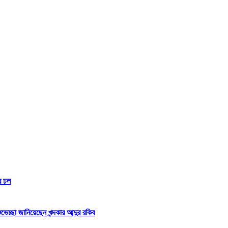
র ঢল
্ছা জানিয়েছেন খন্দকার আব্দুর রকিব