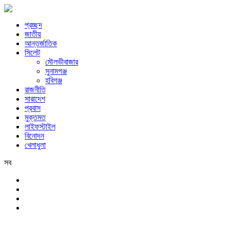
প্রচ্ছদ
জাতীয়
আন্তর্জাতিক
সিলেট
মৌলভীবাজার
সুনামগঞ্জ
হবিগঞ্জ
রাজনীতি
সারাদেশ
প্রবাস
মুক্তমত
লাইফস্টাইল
বিনোদন
খেলাধুলা
সব
সিলেট
শুক্রবার, ৭ই আগস্ট, ২০২৬ খ্রিস্টাব্দ, ২৩শে শ্রাবণ, ১৪৩৩ বঙ্গাব্দ, ২৪শে সফর,