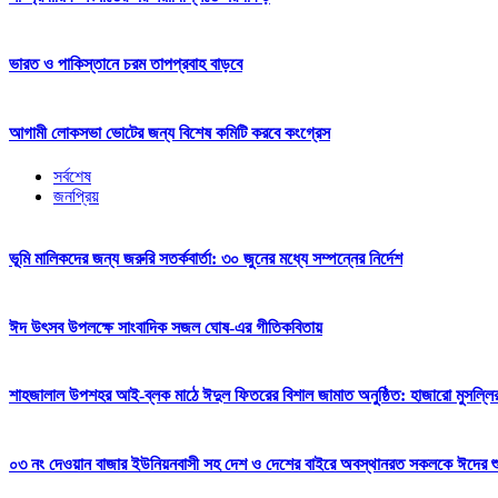
ভারত ও পাকিস্তানে চরম তাপপ্রবাহ বাড়বে
আগামী লোকসভা ভোটের জন্য বিশেষ কমিটি করবে কংগ্রেস
সর্বশেষ
জনপ্রিয়
ভূমি মালিকদের জন্য জরুরি সতর্কবার্তা: ৩০ জুনের মধ্যে সম্পন্নের নির্দেশ
ঈদ উৎসব উপলক্ষে সাংবাদিক সজল ঘোষ-এর গীতিকবিতায়
শাহজালাল উপশহর আই-ব্লক মাঠে ঈদুল ফিতরের বিশাল জামাত অনুষ্ঠিত: হাজারো মুসল্লি
০৩ নং দেওয়ান বাজার ইউনিয়নবাসী সহ দেশ ও দেশের বাইরে অবস্থানরত সকলকে ঈদের শুভেচ