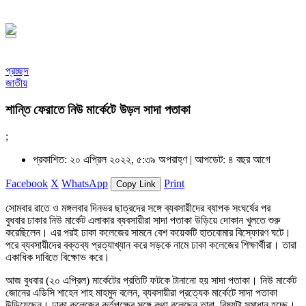
১৪৪৮ হিজরি
প্রচ্ছদ
জাতীয়
শান্তি ফেরাতে নিউ মার্কেটে উড়ল সাদা পতাকা
;
প্রকাশিত: ২০ এপ্রিল ২০২২, ৫:৩৯ অপরাহ্ণ |
আপডেট: ৪ বছর আগে
Facebook
X
WhatsApp
Print
Copy Link
সোমবার রাতে ও মঙ্গলবার দিনভর ছাত্রদের সঙ্গে ব্যবসায়ীদের ব্যাপক সংঘর্ষের পর
বুধবার ঢাকার নিউ মার্কেট এলাকার ব্যবসায়ীরা সাদা পতাকা উড়িয়ে দোকান খুলতে শুরু
করেছিলেন। এর পরই ঢাকা কলেজের সামনে বেশ কয়েকটি হাতবোমার বিস্ফোরণ ঘটে।
পরে ব্যবসায়ীদের বক্তব্য প্রত্যাখ্যান করে সড়কে নামে ঢাকা কলেজের শিক্ষার্থীরা। তারা
একাধিক দাবিতে বিক্ষোভ করে।
আজ বুধবার (২০ এপ্রিল) মার্কেটের প্রতিটি ফটকে টানানো হয় সাদা পতাকা। নিউ মার্কেট
জোনের এডিসি শাহেন শাহ মাহমুদ বলেন, ব্যবসায়ীরা প্রত্যেক মার্কেটে সাদা পতাকা
উড়িয়েছেন। ঢাকা কলেজের কর্তৃপক্ষের সঙ্গে কথা বলেছেন তারা, বিষয়টা সমাধান হচ্ছে।