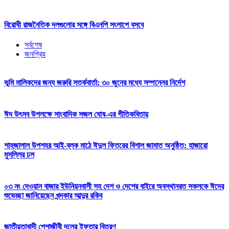
বিরোধী রাজনৈতিক দলগুলোর সঙ্গে বিএনপি সংলাপে বসবে
সর্বশেষ
জনপ্রিয়
ভূমি মালিকদের জন্য জরুরি সতর্কবার্তা: ৩০ জুনের মধ্যে সম্পন্নের নির্দেশ
ঈদ উৎসব উপলক্ষে সাংবাদিক সজল ঘোষ-এর গীতিকবিতায়
শাহজালাল উপশহর আই-ব্লক মাঠে ঈদুল ফিতরের বিশাল জামাত অনুষ্ঠিত: হাজারো
মুসল্লির ঢল
০৩ নং দেওয়ান বাজার ইউনিয়নবাসী সহ দেশ ও দেশের বাইরে অবস্থানরত সকলকে ঈদের
শুভেচ্ছা জানিয়েছেন খন্দকার আব্দুর রকিব
জাতীয়তাবাদী পেশাজীবী দলের ইফতার বিতরণ