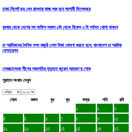
ঢাকা-সিলেট ছয় লেন রাস্তার কাজ শুরু হবে আগামী ডিসেম্বরে
বুধবার থেকে দেশের সব অফিস সকাল ৮টা থেকে বিকেল ৩ টা পর্যন্ত খোলা থাকবে
চা শ্রমিকদের দৈনিক নগদ মজুরি ৩শত টাকা ঘোষণা করতে হবে: বাংলাদেশ চা শ্রমিক
ফেডারেশন
স্বেচ্ছাসেবক লীগের সভাপতির মৃত্যুতে জুয়েল আহমদ’র শোক
পুরাতন সংবাদ দেখুন
সোম
মঙ্গল
বুধ
বৃহ
শুক্র
শনি
রবি
১
২
৩
৪
৫
৬
৭
৮
৯
১০
১১
১২
১৩
১৪
১৫
১৬
১৭