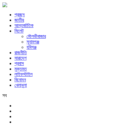
প্রচ্ছদ
জাতীয়
আন্তর্জাতিক
সিলেট
মৌলভীবাজার
সুনামগঞ্জ
হবিগঞ্জ
রাজনীতি
সারাদেশ
প্রবাস
মুক্তমত
লাইফস্টাইল
বিনোদন
খেলাধুলা
সব
সিলেট
রবিবার, ৯ই আগস্ট, ২০২৬ খ্রিস্টাব্দ, ২৫শে শ্রাবণ, ১৪৩৩ বঙ্গাব্দ, ২৬শে সফর,