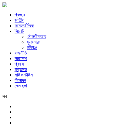
প্রচ্ছদ
জাতীয়
আন্তর্জাতিক
সিলেট
মৌলভীবাজার
সুনামগঞ্জ
হবিগঞ্জ
রাজনীতি
সারাদেশ
প্রবাস
মুক্তমত
লাইফস্টাইল
বিনোদন
খেলাধুলা
সব
সিলেট
রবিবার, ৯ই আগস্ট, ২০২৬ খ্রিস্টাব্দ, ২৫শে শ্রাবণ, ১৪৩৩ বঙ্গাব্দ, ২৬শে সফর,