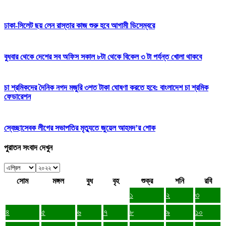
ঢাকা-সিলেট ছয় লেন রাস্তার কাজ শুরু হবে আগামী ডিসেম্বরে
বুধবার থেকে দেশের সব অফিস সকাল ৮টা থেকে বিকেল ৩ টা পর্যন্ত খোলা থাকবে
চা শ্রমিকদের দৈনিক নগদ মজুরি ৩শত টাকা ঘোষণা করতে হবে: বাংলাদেশ চা শ্রমিক
ফেডারেশন
স্বেচ্ছাসেবক লীগের সভাপতির মৃত্যুতে জুয়েল আহমদ’র শোক
পুরাতন সংবাদ দেখুন
সোম
মঙ্গল
বুধ
বৃহ
শুক্র
শনি
রবি
১
২
৩
৪
৫
৬
৭
৮
৯
১০