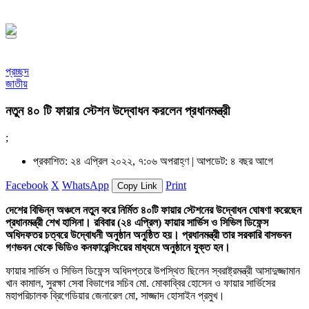
১৪৪৮ হিজরি
প্রচ্ছদ
জাতীয়
নতুন ৪০ টি ফায়ার স্টেশন উদ্বোধন করলেন প্রধানমন্ত্রী
;
প্রকাশিত: ২৪ এপ্রিল ২০২২, ৭:০৬ অপরাহ্ণ |
আপডেট: ৪ বছর আগে
Facebook
X
WhatsApp
Print
Copy Link
দেশের বিভিন্ন অঞ্চলে নতুন করে নির্মিত ৪০টি ফায়ার স্টেশনের উদ্বোধন ঘোষণা করেছেন
প্রধানমন্ত্রী শেখ হাসিনা। রবিবার (২৪ এপ্রিল) ফায়ার সার্ভিস ও সিভিল ডিফেন্স
অধিদফতর চত্বরে উদ্বোধনী অনুষ্ঠান অনুষ্ঠিত হয়। প্রধানমন্ত্রী তার সরকারি বাসভবন
গণভবন থেকে ভিডিও কনফারেন্সিংয়ের মাধ্যমে অনুষ্ঠানে যুক্ত হন।
ফায়ার সার্ভিস ও সিভিল ডিফেন্স অধিদপ্তরে উপস্থিত ছিলেন স্বরাষ্ট্রমন্ত্রী আসাদুজ্জামান
খান কামাল, সুরক্ষা সেবা বিভাগের সচিব মো. মোকাব্বির হোসেন ও ফায়ার সার্ভিসের
মহাপরিচালক ব্রিগেডিয়ার জেনারেল মো, সাজ্জাদ হোসাইন প্রমুখ।