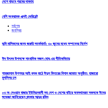
দেশে বাড়বে গরমের দাবদাহ
বেশি সংক্রামক এক্সই ভেরিয়েন্ট
সর্বশেষ
জনপ্রিয়
ভূমি মালিকদের জন্য জরুরি সতর্কবার্তা: ৩০ জুনের মধ্যে সম্পন্নের নির্দেশ
ঈদ উৎসব উপলক্ষে সাংবাদিক সজল ঘোষ-এর গীতিকবিতায়
শাহজালাল উপশহর আই-ব্লক মাঠে ঈদুল ফিতরের বিশাল জামাত অনুষ্ঠিত: হাজারো
মুসল্লির ঢল
০৩ নং দেওয়ান বাজার ইউনিয়নবাসী সহ দেশ ও দেশের বাইরে অবস্থানরত সকলকে ঈদের
শুভেচ্ছা জানিয়েছেন খন্দকার আব্দুর রকিব