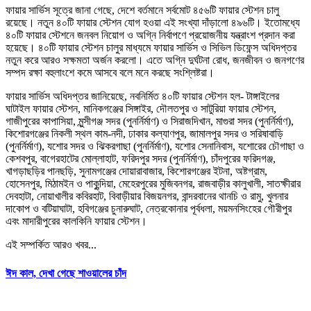
ফায়ার সার্ভিস সূত্রে জানা গেছে, দেশে বর্তমানে সর্বমোট ৪৫৬টি ফায়ার স্টেশন চালু
রয়েছে। নতুন ৪০টি ফায়ার স্টেশন যোগ হওয়া এই সংখ্যা দাঁড়ালো ৪৯৬টি। ইতোমধ্যে
৪০টি ফায়ার স্টেশনে জনবল নিয়োগ ও অগ্নি নির্বাপণে প্রয়োজনীয় যন্ত্রাংশ প্রদান করা
হয়েছে। ৪০টি ফায়ার স্টেশন চালুর মাধ্যমে ফায়ার সার্ভিস ও সিভিল ডিফেন্স অধিদপ্তর
নতুন করে আরও সক্ষমতা অর্জন করলো। এতে অগ্নি দুর্ঘটনা রোধ, জনজীবন ও জনগণের
সম্পদ রক্ষা বহুলাংশে কমে আসবে বলে মনে করছে সংশ্লিষ্টরা।
ফায়ার সার্ভিস অধিদপ্তর জানিয়েছে, নবনির্মিত ৪০টি ফায়ার স্টেশন হল- টাঙ্গাইলের
ঘাটাইল ফায়ার স্টেশন, মানিকগঞ্জের সিঙ্গাইর, দৌলতপুর ও সাটুরিয়া ফায়ার স্টেশন,
গাজীপুরের কাপাসিয়া, মুন্সীগঞ্জ সদর (পুনর্নির্মাণ) ও সিরাজদিখান, মাগুরা সদর (পুনর্নির্মাণ),
কিশোরগঞ্জের নিকলী স্থল কাম-নদী, ঢাকার কল্যাণপুর, জামালপুর সদর ও সরিষাবাড়ি
(পুনর্নির্মাণ), যশোর সদর ও ঝিকরগাছা (পুনর্নির্মাণ), যশোর সেনানিবাস, যশোরের চৌগাছা ও
কেশবপুর, বাগেরহাটের মোল্লাহাট, ফরিদপুর সদর (পুনর্নির্মাণ), চাঁদপুরের ফরিদগঞ্জ,
খাগড়াছড়ির পানছড়ি, সুনামগঞ্জের দোয়ারাবাজার, কিশোরগঞ্জের ইটনা, অষ্টগ্রাম,
হোসেনপুর, মিঠামইন ও পাকুন্দিয়া, মেহেরপুরের মুজিবনগর, রাজবাড়ীর কালুখালী, সাতক্ষীরার
দেবহাটা, নোয়াখালীর কবিরহাট, বিবাড়ীয়ার বিজয়নগর, বান্দরবানের থানচি ও রামু, খুলনার
দাকোপ ও বটিয়াঘাটা, হবিগঞ্জের চুনারুঘাট, নেত্রকোনার পূর্বধলা, ময়মনসিংহের গৌরীপুর
এবং মাদারীপুরের কালকিনি ফায়ার স্টেশন।
এই সম্পর্কিত আরও খবর...
ঈদ কাল, দেখা গেছে শাওয়ালের চাঁদ