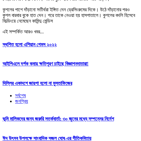
কুশলের পাশে দাঁড়ানো সতীর্থরা ইঙ্গিত দেন ড্রেসিংরুমের দিকে। উঠে দাঁড়ানোর পরও
কুশল বারবার বুকে হাত দেন। পরে তাকে নেওয়া হয় হাসপাতালে। কুশলের বদলি হিসেবে
ফিল্ডিংয়ে নেমেছেন কামিন্দু মেন্ডিস
এই সম্পর্কিত আরও খবর...
স্থগিত হলো এশিয়ান গেমস ২০২২
আইপিএলে দর্শক কমায় ক্ষতিপূরণ চাইছে বিজ্ঞাপনদাতারা!
দিল্লির একাদশে জায়গা হলো না মুস্তাফিজের
সর্বশেষ
জনপ্রিয়
ভূমি মালিকদের জন্য জরুরি সতর্কবার্তা: ৩০ জুনের মধ্যে সম্পন্নের নির্দেশ
ঈদ উৎসব উপলক্ষে সাংবাদিক সজল ঘোষ-এর গীতিকবিতায়