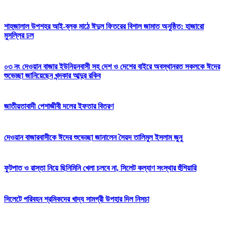
শাহজালাল উপশহর আই-ব্লক মাঠে ঈদুল ফিতরের বিশাল জামাত অনুষ্ঠিত: হাজারো
মুসল্লির ঢল
০৩ নং দেওয়ান বাজার ইউনিয়নবাসী সহ দেশ ও দেশের বাইরে অবস্থানরত সকলকে ঈদের
শুভেচ্ছা জানিয়েছেন খন্দকার আব্দুর রকিব
জাতীয়তাবাদী পেশাজীবী দলের ইফতার বিতরণ
দেওয়ান বাজারবাসীকে ঈদের শুভেচ্ছা জানালেন সৈয়দ তালিমুল ইসলাম জুনু
ফুটপাত ও রাস্তা নিয়ে ছিনিমিনি খেলা চলবে না, সিলেট কল্যাণ সংস্থার হুঁশিয়ারি
সিলেটে পরিবহন শ্রমিকদের খাদ্য সামগ্রী উপহার দিল নিসচা