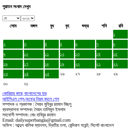
পুরাতন সংবাদ দেখুন
সোম
মঙ্গল
বুধ
বৃহ
শুক্র
শনি
রবি
১
২
৩
৪
৫
৬
৭
৮
৯
১০
১১
১২
১৩
১৪
১৫
১৬
১৭
১৮
১৯
২০
২১
২২
২৩
২৪
২৫
২৬
২৭
২৮
২৯
৩০
৩১
কোরিয়ার কাছে বাংলাদেশের হার
আইপিএল প্লে-অফের নিয়ম বদলে গেল
সম্পাদক ও প্রকাশক : সৈয়দ মুহিবুর রহমান মিছলু
ব্যবস্থাপনা সম্পাদক: সৈয়দ তালিমুল ইসলাম
সহযোগী সম্পাদক: মোঃ হাবিবুর রহমান
Email: dailysuperbangla@gmail.com
অফিস : আব্দুল খালিক ম্যানশন, দ্বিতীয় তলা, মেন্দিবাগ পয়েন্ট, সিলেট বাংলাদেশ