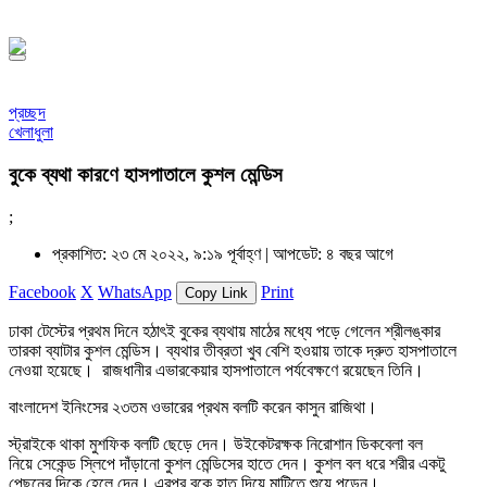
১৪৪৮ হিজরি
প্রচ্ছদ
খেলাধুলা
বুকে ব্যথা কারণে হাসপাতালে কুশল মেন্ডিস
;
প্রকাশিত: ২৩ মে ২০২২, ৯:১৯ পূর্বাহ্ণ |
আপডেট: ৪ বছর আগে
Facebook
X
WhatsApp
Print
Copy Link
ঢাকা টেস্টের প্রথম দিনে হঠাৎই বুকের ব্যথায় মাঠের মধ্যে পড়ে গেলেন শ্রীলঙ্কার
তারকা ব্যাটার কুশল মেন্ডিস। ব্যথার তীব্রতা খুব বেশি হওয়ায় তাকে দ্রুত হাসপাতালে
নেওয়া হয়েছে। রাজধানীর এভারকেয়ার হাসপাতালে পর্যবেক্ষণে রয়েছেন তিনি।
বাংলাদেশ ইনিংসের ২৩তম ওভারের প্রথম বলটি করেন কাসুন রাজিথা।
স্ট্রাইকে থাকা মুশফিক বলটি ছেড়ে দেন। উইকেটরক্ষক নিরোশান ডিকবেলা বল
নিয়ে সেকেন্ড স্লিপে দাঁড়ানো কুশল মেন্ডিসের হাতে দেন। কুশল বল ধরে শরীর একটু
পেছনের দিকে হেলে দেন। এরপর বুকে হাত দিয়ে মাটিতে শুয়ে পড়েন।