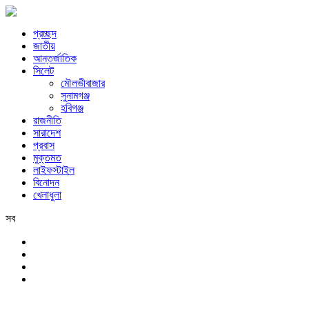
প্রচ্ছদ
জাতীয়
আন্তর্জাতিক
সিলেট
মৌলভীবাজার
সুনামগঞ্জ
হবিগঞ্জ
রাজনীতি
সারাদেশ
প্রবাস
মুক্তমত
লাইফস্টাইল
বিনোদন
খেলাধুলা
সব
সিলেট
শনিবার, ৮ই আগস্ট, ২০২৬ খ্রিস্টাব্দ, ২৪শে শ্রাবণ, ১৪৩৩ বঙ্গাব্দ, ২৫শে সফর,