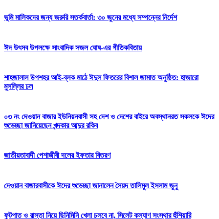
ভূমি মালিকদের জন্য জরুরি সতর্কবার্তা: ৩০ জুনের মধ্যে সম্পন্নের নির্দেশ
ঈদ উৎসব উপলক্ষে সাংবাদিক সজল ঘোষ-এর গীতিকবিতায়
শাহজালাল উপশহর আই-ব্লক মাঠে ঈদুল ফিতরের বিশাল জামাত অনুষ্ঠিত: হাজারো
মুসল্লির ঢল
০৩ নং দেওয়ান বাজার ইউনিয়নবাসী সহ দেশ ও দেশের বাইরে অবস্থানরত সকলকে ঈদের
শুভেচ্ছা জানিয়েছেন খন্দকার আব্দুর রকিব
জাতীয়তাবাদী পেশাজীবী দলের ইফতার বিতরণ
দেওয়ান বাজারবাসীকে ঈদের শুভেচ্ছা জানালেন সৈয়দ তালিমুল ইসলাম জুনু
ফুটপাত ও রাস্তা নিয়ে ছিনিমিনি খেলা চলবে না, সিলেট কল্যাণ সংস্থার হুঁশিয়ারি