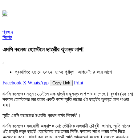
১৪৪৮ হিজরি
প্রচ্ছদ
সিলেট
এমসি কলেজ হোস্টেলে ছাত্রীর ঝুলন্ত লাশ!
;
প্রকাশিত: ২৫ মে ২০২২, ৬:০৫ পূর্বাহ্ণ |
আপডেট: ৪ বছর আগে
Facebook
X
WhatsApp
Print
Copy Link
এমসি কলেজের নতুন হোস্টেলে এক ছাত্রীর ঝুলন্ত লাশ পাওয়া গেছে। বুধবার (২৫ মে)
সকালে হোস্টেলের চার তলার একটি কক্ষে স্মৃতি নামের ওই ছাত্রীর ঝুলন্ত লাশ পাওয়া
যায়।
স্মৃতি এমসি কলেজের ইংরেজি প্রথম বর্ষের শিক্ষার্থী।
এমসি কলেজের সহযোগী অধ্যাপক মো: তৌফিক এজদানী চৌধুরী জানান, স্মৃতি নামের
ওই ছাত্রী নতুন ছাত্রী হোস্টেলের চার তলায় সিলিং ফ্যানের সাথে গলায় ফাঁস দিয়ে
আত্মহত্যা করে। ধারণা করা হচ্ছে, রাতেই স্মৃতি আত্মহত্যা করেছে। সকালে অন্যান্য