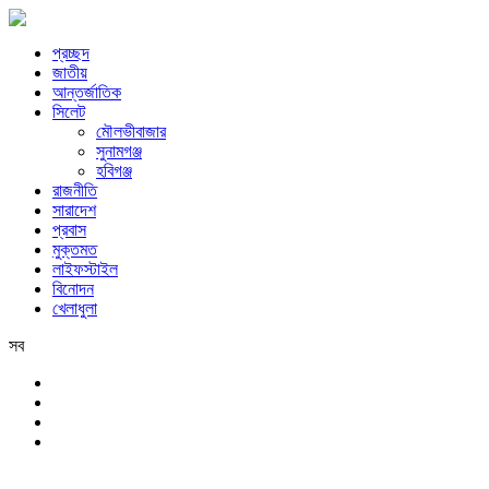
প্রচ্ছদ
জাতীয়
আন্তর্জাতিক
সিলেট
মৌলভীবাজার
সুনামগঞ্জ
হবিগঞ্জ
রাজনীতি
সারাদেশ
প্রবাস
মুক্তমত
লাইফস্টাইল
বিনোদন
খেলাধুলা
সব
সিলেট
শনিবার, ৮ই আগস্ট, ২০২৬ খ্রিস্টাব্দ, ২৪শে শ্রাবণ, ১৪৩৩ বঙ্গাব্দ, ২৫শে সফর,