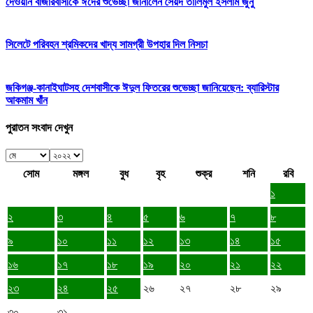
দেওয়ান বাজারবাসীকে ঈদের শুভেচ্ছা জানালেন সৈয়দ তালিমুল ইসলাম জুনু
সিলেটে পরিবহন শ্রমিকদের খাদ্য সামগ্রী উপহার দিল নিসচা
জকিগঞ্জ-কানাইঘাটসহ দেশবাসীকে ঈদুল ফিতরের শুভেচ্ছা জানিয়েছেন: ব্যারিস্টার
আকমাম খাঁন
পুরাতন সংবাদ দেখুন
সোম
মঙ্গল
বুধ
বৃহ
শুক্র
শনি
রবি
১
২
৩
৪
৫
৬
৭
৮
৯
১০
১১
১২
১৩
১৪
১৫
১৬
১৭
১৮
১৯
২০
২১
২২
২৩
২৪
২৫
২৬
২৭
২৮
২৯
৩০
৩১