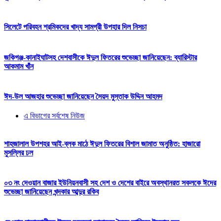
সিলেটে পরিবহন শ্রমিকদের খাদ্য সামগ্রী উপহার দিল নিসচা
জকিগঞ্জ-কানাইঘাটসহ দেশবাসীকে ঈদুল ফিতরের শুভেচ্ছা জানিয়েছেন: ব্যারিস্টার
আকমাম খাঁন
ঈদ-উল আজহার শুভেচ্ছা জানিয়েছেন সৈয়দ মুস্তাক উদ্দিন আহমদ
এ বিভাগের সর্বশেষ নিউজ
শাহজালাল উপশহর আই-ব্লক মাঠে ঈদুল ফিতরের বিশাল জামাত অনুষ্ঠিত: হাজারো
মুসল্লির ঢল
০৩ নং দেওয়ান বাজার ইউনিয়নবাসী সহ দেশ ও দেশের বাইরে অবস্থানরত সকলকে ঈদের
শুভেচ্ছা জানিয়েছেন খন্দকার আব্দুর রকিব