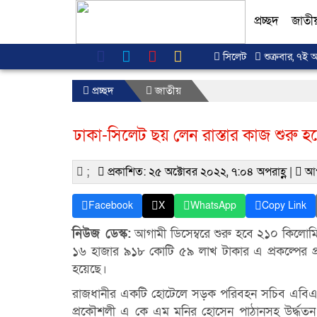
প্রচ্ছদ
জাতী
সিলেট
শুক্রবার, ৭ই 
প্রচ্ছদ
জাতীয়
ঢাকা-সিলেট ছয় লেন রাস্তার কাজ শুরু হ
;
প্রকাশিত: ২৫ অক্টোবর ২০২২, ৭:০৪ অপরাহ্ণ |
আপ
Facebook
X
WhatsApp
Copy Link
নিউজ ডেস্ক:
আগামী ডিসেম্বরে শুরু হবে ২১০ কিলোমি
১৬ হাজার ৯১৮ কোটি ৫৯ লাখ টাকার এ প্রকল্পের প্
হয়েছে।
রাজধানীর একটি হোটেলে সড়ক পরিবহন সচিব এবিএম 
প্রকৌশলী এ কে এম মনির হোসেন পাঠানসহ উর্দ্ধতন কর