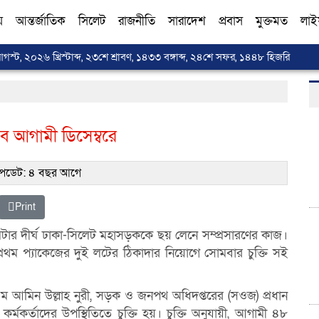
য়
আন্তর্জাতিক
সিলেট
রাজনীতি
সারাদেশ
প্রবাস
মুক্তমত
লাই
আগস্ট, ২০২৬ খ্রিস্টাব্দ, ২৩শে শ্রাবণ, ১৪৩৩ বঙ্গাব্দ, ২৪শে সফর, ১৪৪৮ হিজরি
বে আগামী ডিসেম্বরে
ডেট: ৪ বছর আগে
Print
টার দীর্ঘ ঢাকা-সিলেট মহাসড়ককে ছয় লেনে সম্প্রসারণের কাজ।
রথম প্যাকেজের দুই লটের ঠিকাদার নিয়োগে সোমবার চুক্তি সই
আমিন উল্লাহ নুরী, সড়ক ও জনপথ অধিদপ্তরের (সওজ) প্রধান
্মকর্তাদের উপস্থিতিতে চুক্তি হয়। চুক্তি অনুযায়ী, আগামী ৪৮