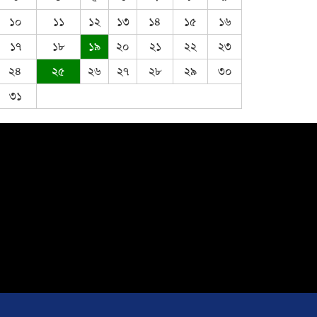
১০
১১
১২
১৩
১৪
১৫
১৬
ঈদ-উল আজহার শুভেচ্ছা জানিয়েছেন
১৭
১৮
১৯
২০
২১
২২
২৩
সৈয়দ মুস্তাক উদ্দিন আহমদ
২৪
২৫
২৬
২৭
২৮
২৯
৩০
৩১