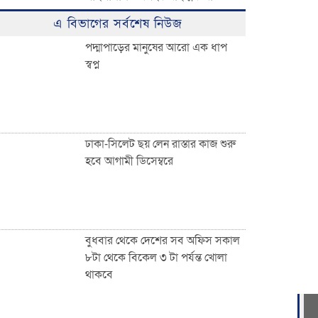
ঈদুল ফিতরের বিশাল জামাত অনুষ্ঠিত:
এ বিভাগের সর্বশেষ নিউজ
হাজারো মুসল্লির ঢল
পদ্মাপাড়ের মানুষের আরো এক ধাপ
স্বপ্ন
০৩ নং দেওয়ান বাজার ইউনিয়নবাসী
সহ দেশ ও দেশের বাইরে অবস্থানরত
সকলকে ঈদের শুভেচ্ছা জানিয়েছেন
খন্দকার আব্দুর রকিব
ঢাকা-সিলেট ছয় লেন রাস্তার কাজ শুরু
হবে আগামী ডিসেম্বরে
জাতীয়তাবাদী পেশাজীবী দলের
ইফতার বিতরণ
বুধবার থেকে দেশের সব অফিস সকাল
৮টা থেকে বিকেল ৩ টা পর্যন্ত খোলা
থাকবে
দেওয়ান বাজারবাসীকে ঈদের শুভেচ্ছা
জানালেন সৈয়দ তালিমুল ইসলাম জুনু