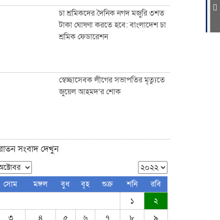
চা শ্রমিকদের দৈনিক নগদ মজুরি ৩শত
টাকা ঘোষণা করতে হবে: বাংলাদেশ চা
শ্রমিক ফেডারেশন
ফুটপাত ও রাস্তা নিয়ে ছিনিমিনি খেলা
চলবে না, সিলেট কল্যাণ সংস্থার
হুঁশিয়ারি
স্বেচ্ছাসেবক লীগের সভাপতির মৃত্যুতে
জুয়েল আহমদ’র শোক
সিলেটে পরিবহন শ্রমিকদের খাদ্য
সামগ্রী উপহার দিল নিসচা
ুরাতন সংবাদ দেখুন
জকিগঞ্জ-কানাইঘাটসহ দেশবাসীকে
সোম
মঙ্গল
বুধ
বৃহ
শুক্র
শনি
রবি
ঈদুল ফিতরের শুভেচ্ছা জানিয়েছেন:
১
২
ব্যারিস্টার আকমাম খাঁন
৩
৪
৫
৬
৭
৮
৯