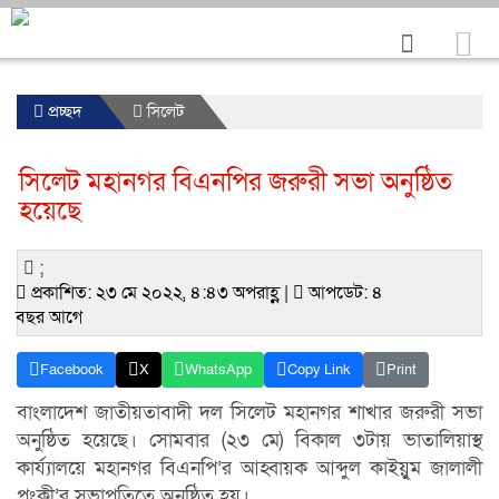
প্রচ্ছদ
সিলেট
সিলেট মহানগর বিএনপির জরুরী সভা অনুষ্ঠিত
হয়েছে
;
প্রকাশিত: ২৩ মে ২০২২, ৪:৪৩ অপরাহ্ণ |
আপডেট: ৪
বছর আগে
Facebook
X
WhatsApp
Copy Link
Print
বাংলাদেশ জাতীয়তাবাদী দল সিলেট মহানগর শাখার জরুরী সভা
অনুষ্ঠিত হয়েছে। সোমবার (২৩ মে) বিকাল ৩টায় ভাতালিয়াস্থ
কার্য্যালয়ে মহানগর বিএনপি’র আহ্বায়ক আব্দুল কাইয়ুৃম জালালী
পংকী’র সভাপতিত্বে অনুষ্ঠিত হয়।