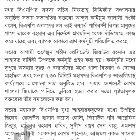
নগর বিএনপি’র সদস্য সচিব মিফতাহ্ সিদ্দিকী’র সঞ্চালনায়
অনুষ্ঠিত সভায় সভাপতির বক্তব্যে আব্দুল কাইয়ুম জালালী পংকী
বলেন, বিএনপি জনগণের দল তাই বন্যার্ত পানিবন্দী বিপন্ন মানুষের
পাশে তারেক রহমান এর নির্দেশে প্রথমদিন থেকে দাঁড়িয়েছে, কাজ
করে যাচ্ছে এবং ব্যাপক আকারে ত্রাণ কর্মসূচী পরিচালিত করছে।
সভায় আগামী ৩০’জুন শহীদ প্রেসিডেন্ট জিয়াউর রহমান এর
শাহাদত বার্ষিকী উপলক্ষে কর্মসূচি গ্রহণ করা হয়। কর্মসূচীর মধ্যে
দুপুরে অসহায় দুঃস্থ ও বন্যার্তদের মধ্যে খাদ্য বিতরণ ও দো’আ
মাহফিল এবং সন্ধ্যা ৭.৩০ মিনিটে মহানগর বিএনপি-র ভাতালিয়াস্থ
কার্য্যালয়ে আলোচনা সভা অনুষ্ঠিত হবে। সভায় দেশনেত্রী বেগম
খালেদা জিয়াকে পানিতে ডুবিয়ে হত্যা করার মতো ধৃষ্টতামূলক
বক্তব্যের তীব্র সমালোচনা করা হয়।
সভায় মহানগর বিএনপির যুগ্ম আহ্বায়কবৃন্দের মধ্যে উপস্থিত
ছিলেন- রেজাউল হাসান কয়েস লোদী, জিয়াউল গনি আরেফিন
জিল্লুর, হাবিবুর রহমান হাবিব, সুদীপ রঞ্জন সেন বাপ্পু, এমদাদ
সিলেটে
হোসেন চৌধুরী, রোকসানা বেগম শাহনাজ, আজমল বকত সাদেক,
অগ্নিকাণ্ড
একাডেমিক