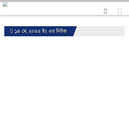
১৪ মে, ২০২২ ইং এর নিউজ