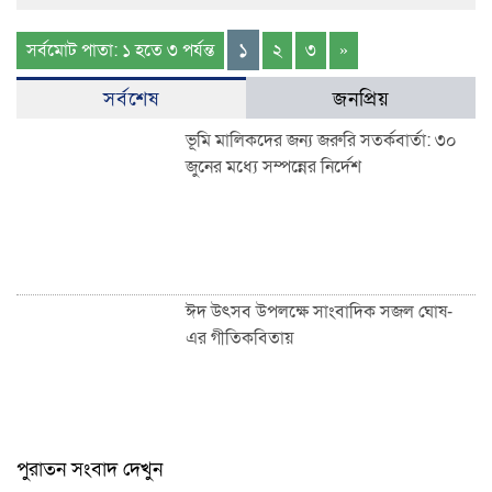
১
সর্বমোট পাতা: ১ হতে ৩ পর্যন্ত
২
৩
»
সর্বশেষ
জনপ্রিয়
ভূমি মালিকদের জন্য জরুরি সতর্কবার্তা: ৩০
জুনের মধ্যে সম্পন্নের নির্দেশ
ঈদ উৎসব উপলক্ষে সাংবাদিক সজল ঘোষ-
এর গীতিকবিতায়
পুরাতন সংবাদ দেখুন
শাহজালাল উপশহর আই-ব্লক মাঠে ঈদুল