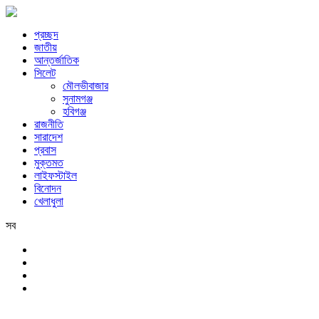
প্রচ্ছদ
জাতীয়
আন্তর্জাতিক
সিলেট
মৌলভীবাজার
সুনামগঞ্জ
হবিগঞ্জ
রাজনীতি
সারাদেশ
প্রবাস
মুক্তমত
লাইফস্টাইল
বিনোদন
খেলাধুলা
সব
সিলেট
শনিবার, ৮ই আগস্ট, ২০২৬ খ্রিস্টাব্দ, ২৪শে শ্রাবণ, ১৪৩৩ বঙ্গাব্দ, ২৫শে সফর, 