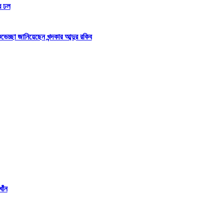
র ঢল
্ছা জানিয়েছেন খন্দকার আব্দুর রকিব
াঁন