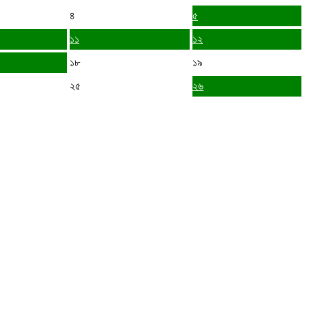
৪
৫
১১
১২
১৮
১৯
২৫
২৬