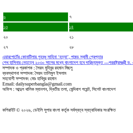
৬
৭
১৩
১৪
২০
২১
২৭
২৮
এয়ারপোর্টের কোনাটিলায় গৃহবধূ সাহিনা ‘হত্যা’, পাষন্ড স্বামী গ্রেপ্তার
শেখ হাসিনার নেতৃত্বে ২০৩০ সালের মধ্যে বাংলাদেশ হবে দারিদ্র্যমুক্ত ---পররাষ্ট্রমন্ত্রী 
সম্পাদক ও প্রকাশক : সৈয়দ মুহিবুর রহমান মিছলু
ব্যবস্থাপনা সম্পাদক: সৈয়দ তালিমুল ইসলাম
সহযোগী সম্পাদক: মোঃ হাবিবুর রহমান
Email: dailysuperbangla@gmail.com
অফিস : আব্দুল খালিক ম্যানশন, দ্বিতীয় তলা, মেন্দিবাগ পয়েন্ট, সিলেট বাংলাদেশ
কপিরাইট © ২০২৬, ডেইলি সুপার বাংলা কর্তৃক সর্বস্বত্ব স্বত্বাধিকার সংরক্ষিত