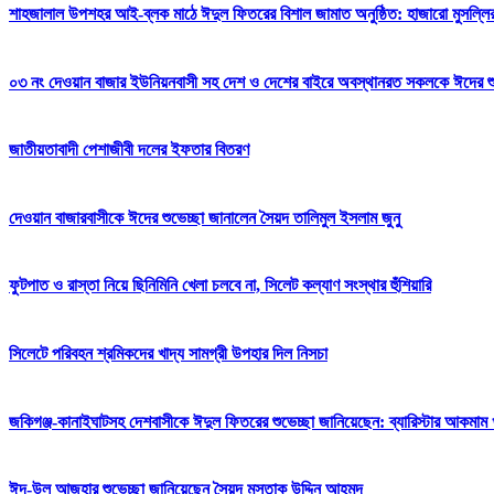
শাহজালাল উপশহর আই-ব্লক মাঠে ঈদুল ফিতরের বিশাল জামাত অনুষ্ঠিত: হাজারো মুসল্লি
০৩ নং দেওয়ান বাজার ইউনিয়নবাসী সহ দেশ ও দেশের বাইরে অবস্থানরত সকলকে ঈদের শুভেচ
জাতীয়তাবাদী পেশাজীবী দলের ইফতার বিতরণ
দেওয়ান বাজারবাসীকে ঈদের শুভেচ্ছা জানালেন সৈয়দ তালিমুল ইসলাম জুনু
ফুটপাত ও রাস্তা নিয়ে ছিনিমিনি খেলা চলবে না, সিলেট কল্যাণ সংস্থার হুঁশিয়ারি
সিলেটে পরিবহন শ্রমিকদের খাদ্য সামগ্রী উপহার দিল নিসচা
জকিগঞ্জ-কানাইঘাটসহ দেশবাসীকে ঈদুল ফিতরের শুভেচ্ছা জানিয়েছেন: ব্যারিস্টার আকমাম খ
ঈদ-উল আজহার শুভেচ্ছা জানিয়েছেন সৈয়দ মুস্তাক উদ্দিন আহমদ