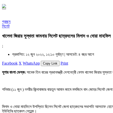
প্রচ্ছদ
সিলেট
খালেদা জিয়ার সুস্থতা কামনায় সিলেট ছাত্রদলের মিলাদ ও দোয়া মাহফিল
;
প্রকাশিত: ১২ জুন ২০২২, ১২:১০ পূর্বাহ্ণ |
আপডেট: ৪ বছর আগে
Facebook
X
WhatsApp
Print
Copy Link
সুপার বাংলা ডেস্ক:
সাবেক তিন বারের প্রধানমন্ত্রী দেশনেত্রী বেগম খালেদা জিয়ার সুস্
শনিবার (১১ জুন ) নগরীর জিন্দাবাজার বায়তুল আমান জামে মসজিদে বাদ জোহর সিলেট জেল
মিলাদ ও দোয়া মাহফিলে উপস্থিত ছিলেন সিলেট জেলা ছাত্রদলের সভাপতি আলতাফ হোসেন 
ইউনিটের ছাত্রদল নেতৃবৃন্দ।