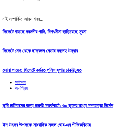
এই সম্পর্কিত আরও খবর...
সিলেটে বাড়ছে নদনদীর পানি, বিপৎসীমা ছাড়িয়েছে সুরমা
সিলেটে মেস থেকে ছাত্রদল নেতার মরদেহ উদ্ধার
সোনা গায়েব: সিলেটে কর্মরত পুলিশ সুপার চাকরিচ্যুত
সর্বশেষ
জনপ্রিয়
ভূমি মালিকদের জন্য জরুরি সতর্কবার্তা: ৩০ জুনের মধ্যে সম্পন্নের নির্দেশ
ঈদ উৎসব উপলক্ষে সাংবাদিক সজল ঘোষ-এর গীতিকবিতায়