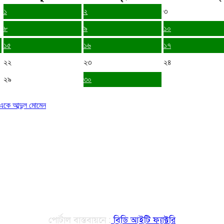
১
২
৩
৮
৯
১০
১৫
১৬
১৭
২২
২৩
২৪
২৯
৩০
ড. একে আব্দুল মোমেন
পোর্টাল বাস্তবায়নে :
বিডি আইটি ফ্যাক্টরি