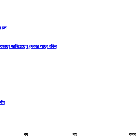
র ঢল
্ছা জানিয়েছেন খন্দকার আব্দুর রকিব
াঁন
বুধ
বৃহ
শুক্র