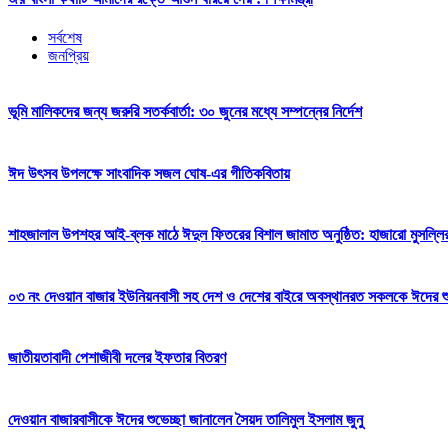
সর্বশেষ
জনপ্রিয়
ভূমি মালিকদের জন্য জরুরি সতর্কবার্তা: ৩০ জুনের মধ্যে সম্পন্নের নির্দেশ
ঈদ উৎসব উপলক্ষে সাংবাদিক সজল ঘোষ-এর গীতিকবিতায়
শাহজালাল উপশহর আই-ব্লক মাঠে ঈদুল ফিতরের বিশাল জামাত অনুষ্ঠিত: হাজারো মুসল্লি
০৩ নং দেওয়ান বাজার ইউনিয়নবাসী সহ দেশ ও দেশের বাইরে অবস্থানরত সকলকে ঈদের শুভেচ
জাতীয়তাবাদী পেশাজীবী দলের ইফতার বিতরণ
দেওয়ান বাজারবাসীকে ঈদের শুভেচ্ছা জানালেন সৈয়দ তালিমুল ইসলাম জুনু