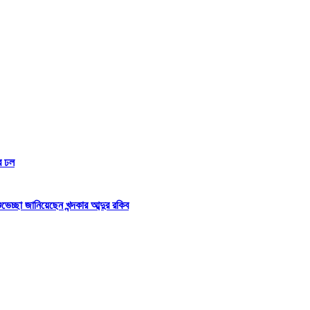
র ঢল
্ছা জানিয়েছেন খন্দকার আব্দুর রকিব