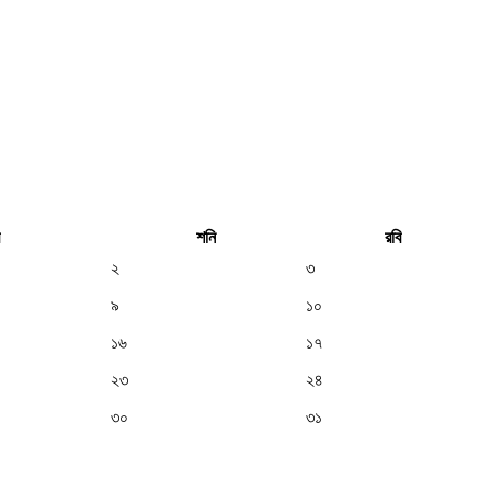
শনি
রবি
২
৩
৯
১০
১৬
১৭
২৩
২৪
৩০
৩১