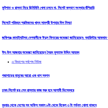
ফুটপাত ও রাস্তা নিয়ে ছিনিমিনি খেলা চলবে না, সিলেট কল্যাণ সংস্থার হুঁশিয়ারি
সিলেটে পরিবহন শ্রমিকদের খাদ্য সামগ্রী উপহার দিল নিসচা
জকিগঞ্জ-কানাইঘাটসহ দেশবাসীকে ঈদুল ফিতরের শুভেচ্ছা জানিয়েছেন: ব্যারিস্টার আকমাম খ
ঈদ-উল আজহার শুভেচ্ছা জানিয়েছেন সৈয়দ মুস্তাক উদ্দিন আহমদ
এ বিভাগের সর্বশেষ নিউজ
পদ্মাপাড়ের মানুষের আরো এক ধাপ স্বপ্ন
ঢাকা-সিলেট ছয় লেন রাস্তার কাজ শুরু হবে আগামী ডিসেম্বরে
বুধবার থেকে দেশের সব অফিস সকাল ৮টা থেকে বিকেল ৩ টা পর্যন্ত খোলা থাকবে