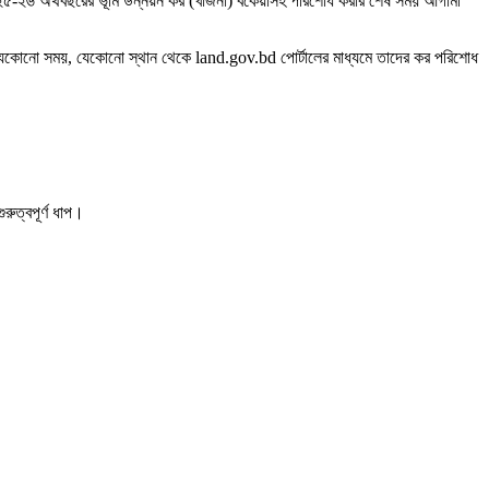
 ২০২৫-২৬ অর্থবছরের ভূমি উন্নয়ন কর (খাজনা) বকেয়াসহ পরিশোধ করার শেষ সময় আগামী
া যেকোনো সময়, যেকোনো স্থান থেকে land.gov.bd পোর্টালের মাধ্যমে তাদের কর পরিশোধ
ুত্বপূর্ণ ধাপ।