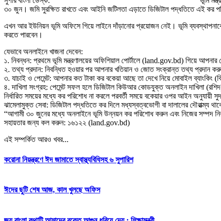
সুপার বাংলা ডেস্ক:
ভূমি মন
৩০ জুন। জমি সুরক্ষিত রাখতে এবং আইনি জটিলতা এড়াতে ডিজিটাল পদ্ধতিতে এই কর পরি
এখন আর ইউনিয়ন ভূমি অফিসে গিয়ে লাইনে দাঁড়ানোর প্রয়োজন নেই। ভূমি ব্যবস্থাপনাকে
করতে পারবেন।
যেভাবে অনলাইনে খাজনা দেবেন:
১. নিবন্ধন: প্রথমে ভূমি মন্ত্রণালয়ের অফিশিয়াল পোর্টালে (land.gov.bd) গিয়ে আপনা
২. তথ্য প্রদান: নিবন্ধিত হওয়ার পর আপনার খতিয়ান ও জোত সংক্রান্ত তথ্য প্রদান ক
৩. যাচাই ও পেমেন্ট: আপনার কত টাকা কর বকেয়া আছে তা দেখে নিয়ে মোবাইল ব্যাংকিং (বি
৪. দাখিলা সংগ্রহ: পেমেন্ট সফল হলে ডিজিটাল কিউআর কোডযুক্ত অনলাইন দাখিলা (রশি
নির্ধারিত সময়ের মধ্যে কর পরিশোধ না করলে পরবর্তী সময়ে বকেয়ার ওপর আইন অনুযায়ী সু
ঝামেলামুক্ত সেবা: ডিজিটাল পদ্ধতিতে কর দিলে মধ্যস্বত্বভোগী বা দালালের দৌরাত্ম্য 
“আগামী ৩০ জুনের মধ্যে অনলাইনে ভূমি উন্নয়ন কর পরিশোধ করুন এবং নিজের সম্পদ নিরাপ
সহায়তার জন্য কল করুন: ১৬১২২ (land.gov.bd)
এই সম্পর্কিত আরও খবর...
করোনা নিয়ন্ত্রণে ঈদ জামাতে স্বাস্থ্যবিধিসহ ৬ সুপারিশ
ঈদের ছুটি শেষ আজ, কাল খুলছে অফিস
জয় বাংলা কথাটি আমাদের রক্তে আগুন ধরিয়ে দেয় : শিক্ষামন্ত্রী