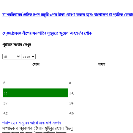
চা শ্রমিকদের দৈনিক নগদ মজুরি ৩শত টাকা ঘোষণা করতে হবে: বাংলাদেশ চা শ্রমিক ফেডা
স্বেচ্ছাসেবক লীগের সভাপতির মৃত্যুতে জুয়েল আহমদ’র শোক
পুরাতন সংবাদ দেখুন
সোম
মঙ্গল
৪
৫
১১
১২
১৮
১৯
২৫
২৬
পদ্মাপাড়ের মানুষের আরো এক ধাপ স্বপ্ন
সম্পাদক ও প্রকাশক : সৈয়দ মুহিবুর রহমান মিছলু