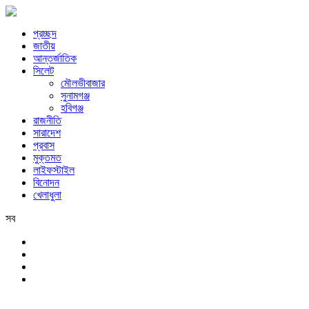
প্রচ্ছদ
জাতীয়
আন্তর্জাতিক
সিলেট
মৌলভীবাজার
সুনামগঞ্জ
হবিগঞ্জ
রাজনীতি
সারাদেশ
প্রবাস
মুক্তমত
লাইফস্টাইল
বিনোদন
খেলাধুলা
সব
সিলেট
শুক্রবার, ৭ই আগস্ট, ২০২৬ খ্রিস্টাব্দ, ২৩শে শ্রাবণ, ১৪৩৩ বঙ্গাব্দ, ২৪শে সফর,