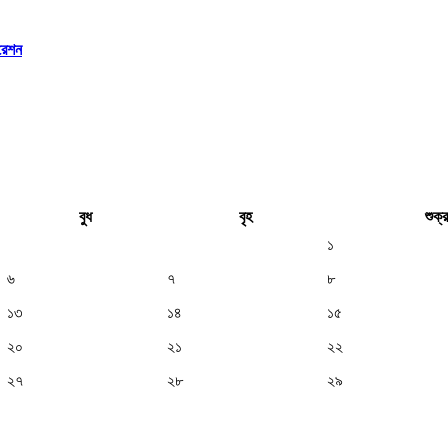
রেশন
বুধ
বৃহ
শুক্র
১
৬
৭
৮
১৩
১৪
১৫
২০
২১
২২
২৭
২৮
২৯