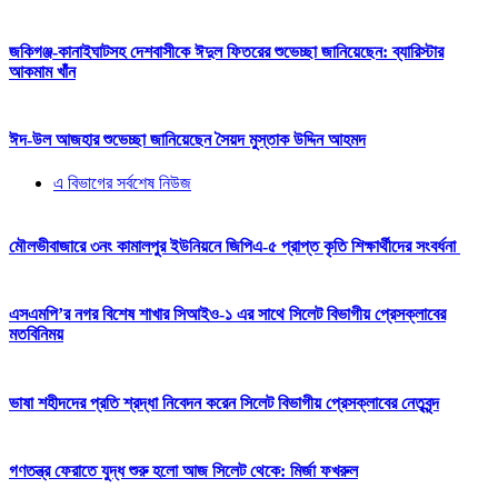
জকিগঞ্জ-কানাইঘাটসহ দেশবাসীকে ঈদুল ফিতরের শুভেচ্ছা জানিয়েছেন: ব্যারিস্টার
আকমাম খাঁন
ঈদ-উল আজহার শুভেচ্ছা জানিয়েছেন সৈয়দ মুস্তাক উদ্দিন আহমদ
এ বিভাগের সর্বশেষ নিউজ
মৌলভীবাজারে ৩নং কামালপুর ইউনিয়নে জিপিএ-৫ প্রাপ্ত কৃতি শিক্ষার্থীদের সংবর্ধনা
এসএমপি’র নগর বিশেষ শাখার সিআইও-১ এর সাথে সিলেট বিভাগীয় প্রেসক্লাবের
মতবিনিময়
ভাষা শহীদদের প্রতি শ্রদ্ধা নিবেদন করেন সিলেট বিভাগীয় প্রেসক্লাবের নেতৃবৃন্দ
গণতন্ত্র ফেরাতে যুদ্ধ শুরু হলো আজ সিলেট থেকে: মির্জা ফখরুল