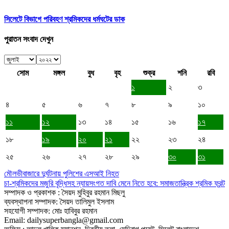
সিলেটে বিভাগে পরিবহণ শ্রমিকদের ধর্মঘটের ডাক
পুরাতন সংবাদ দেখুন
সোম
মঙ্গল
বুধ
বৃহ
শুক্র
শনি
রবি
১
২
৩
৪
৫
৬
৭
৮
৯
১০
১১
১২
১৩
১৪
১৫
১৬
১৭
১৮
১৯
২০
২১
২২
২৩
২৪
২৫
২৬
২৭
২৮
২৯
৩০
৩১
মৌলভীবাজারে দুর্ঘটনায় পুলিশের এসআই নিহত
চা-শ্রমিকদের মজুরি বৃদ্ধিসহ ন্যায়সংগত দাবি মেনে নিতে হবে: সমাজতান্ত্রিক শ্রমিক ফ্রন্ট
সম্পাদক ও প্রকাশক : সৈয়দ মুহিবুর রহমান মিছলু
ব্যবস্থাপনা সম্পাদক: সৈয়দ তালিমুল ইসলাম
সহযোগী সম্পাদক: মোঃ হাবিবুর রহমান
Email: dailysuperbangla@gmail.com