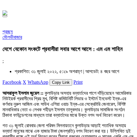
১৪৪৮ হিজরি
প্রচ্ছদ
মৌলভীবাজার
দেশে যেকোন সংকটে প্রবাসীরা সবার আগে আসে : এম এম শাহিন
;
প্রকাশিত: ৩১ জুলাই ২০২২, ৫:২৯ অপরাহ্ণ |
আপডেট: ৪ বছর আগে
Facebook
X
WhatsApp
Print
Copy Link
আসরাফুল ইসলাম জুয়েল ::
কুলাউড়ার অসহায় বন্যার্তদের পাশে দাঁড়িয়েছেন আমেরিকার
নিউইয়র্ক প্রবাসীদের প্রিয় মুখ, বিশিষ্ট কমিউনিটি লিডার ও ইস্টার্ন ইনভেস্ট ইন্ক-এর
কর্ণধার নুরুল আজিম এবং সাউথ এশিয়া ওয়াচ ইন্ক-এর সেক্রেটারি জেনারেল, বিশিষ্ট
মানবাধিকার নেতা ও লেখক শহীদুল ইসলাম তালুকদার। কুলাউড়ার সামাজিক সংগঠন
ঠিকানা ফাউন্ডেশনের মাধ্যমে তারা বন্যার্তদের মাঝে উক্ত নগদ অর্থ বিতরণ করেন।
গত ৩১ জুলাই রোববার জেলা পরিষদ মিলনায়তনে কুলাউড়ার আড়াই শতাধিক অসহায়
বন্যার্ত মানুষের মাঝে এক হাজার টাকা (জনপ্রতি) নগদ বিতরণ করা হয়। উল্লিখিত দুই
প্রবাসীর পক্ষে ওই অর্থ বিতরণ করেন ঠিকানা গ্রুপের চেয়ারম্যান ও সাবেক এমপি এম এম