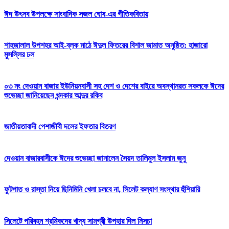
ঈদ উৎসব উপলক্ষে সাংবাদিক সজল ঘোষ-এর গীতিকবিতায়
শাহজালাল উপশহর আই-ব্লক মাঠে ঈদুল ফিতরের বিশাল জামাত অনুষ্ঠিত: হাজারো
মুসল্লির ঢল
০৩ নং দেওয়ান বাজার ইউনিয়নবাসী সহ দেশ ও দেশের বাইরে অবস্থানরত সকলকে ঈদের
শুভেচ্ছা জানিয়েছেন খন্দকার আব্দুর রকিব
জাতীয়তাবাদী পেশাজীবী দলের ইফতার বিতরণ
দেওয়ান বাজারবাসীকে ঈদের শুভেচ্ছা জানালেন সৈয়দ তালিমুল ইসলাম জুনু
ফুটপাত ও রাস্তা নিয়ে ছিনিমিনি খেলা চলবে না, সিলেট কল্যাণ সংস্থার হুঁশিয়ারি
সিলেটে পরিবহন শ্রমিকদের খাদ্য সামগ্রী উপহার দিল নিসচা