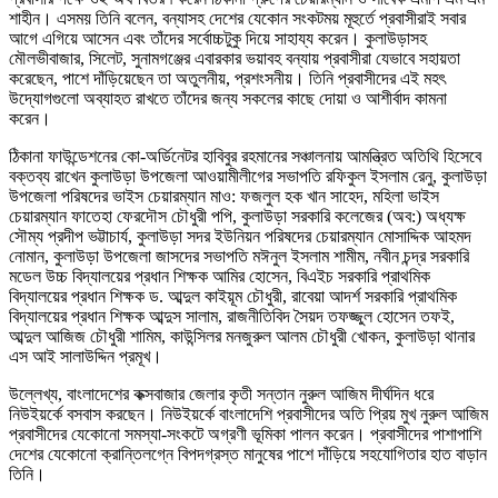
শাহীন। এসময় তিনি বলেন, বন্যাসহ দেশের যেকোন সংকটময় মূহুর্তে প্রবাসীরাই সবার
আগে এগিয়ে আসেন এবং তাঁদের সর্বোচ্চটুকু দিয়ে সাহায্য করেন। কুলাউড়াসহ
মৌলভীবাজার, সিলেট, সুনামগঞ্জের এবারকার ভয়াবহ বন্যায় প্রবাসীরা যেভাবে সহায়তা
করেছেন, পাশে দাঁড়িয়েছেন তা অতুলনীয়, প্রশংসনীয়। তিনি প্রবাসীদের এই মহৎ
উদ্যোগগুলো অব্যাহত রাখতে তাঁদের জন্য সকলের কাছে দোয়া ও আশীর্বাদ কামনা
করেন।
ঠিকানা ফাউন্ডেশনের কো-অর্ডিনেটর হাবিবুর রহমানের সঞ্চালনায় আমন্ত্রিত অতিথি হিসেবে
বক্তব্য রাখেন কুলাউড়া উপজেলা আওয়ামীলীগের সভাপতি রফিকুল ইসলাম রেনু, কুলাউড়া
উপজেলা পরিষদের ভাইস চেয়ারম্যান মাও: ফজলুল হক খান সাহেদ, মহিলা ভাইস
চেয়ারম্যান ফাতেহা ফেরদৌস চৌধুরী পপি, কুলাউড়া সরকারি কলেজের (অব:) অধ্যক্ষ
সৌম্য প্রদীপ ভট্টাচার্য, কুলাউড়া সদর ইউনিয়ন পরিষদের চেয়ারম্যান মোসাদ্দিক আহমদ
নোমান, কুলাউড়া উপজেলা জাসদের সভাপতি মঈনুল ইসলাম শামীম, নবীন চন্দ্র সরকারি
মডেল উচ্চ বিদ্যালয়ের প্রধান শিক্ষক আমির হোসেন, বিএইচ সরকারি প্রাথমিক
বিদ্যালয়ের প্রধান শিক্ষক ড. আব্দুল কাইয়ূম চৌধুরী, রাবেয়া আদর্শ সরকারি প্রাথমিক
বিদ্যালয়ের প্রধান শিক্ষক আব্দুস সালাম, রাজনীতিবিদ সৈয়দ তফজ্জুল হোসেন তফই,
আব্দুল আজিজ চৌধুরী শামিম, কাউন্সিলর মনজুরুল আলম চৌধুরী খোকন, কুলাউড়া থানার
এস আই সালাউদ্দিন প্রমূখ।
উল্লেখ্য, বাংলাদেশের কক্সবাজার জেলার কৃতী সন্তান নুরুল আজিম দীর্ঘদিন ধরে
নিউইয়র্কে বসবাস করছেন। নিউইয়র্কে বাংলাদেশি প্রবাসীদের অতি প্রিয় মুখ নুরুল আজিম
প্রবাসীদের যেকোনো সমস্যা-সংকটে অগ্রণী ভূমিকা পালন করেন। প্রবাসীদের পাশাপাশি
দেশের যেকোনো ক্রান্তিলগ্নে বিপদগ্রস্ত মানুষের পাশে দাঁড়িয়ে সহযোগিতার হাত বাড়ান
তিনি।