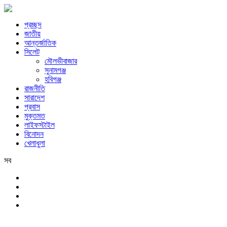
প্রচ্ছদ
জাতীয়
আন্তর্জাতিক
সিলেট
মৌলভীবাজার
সুনামগঞ্জ
হবিগঞ্জ
রাজনীতি
সারাদেশ
প্রবাস
মুক্তমত
লাইফস্টাইল
বিনোদন
খেলাধুলা
সব
সিলেট
শনিবার, ৮ই আগস্ট, ২০২৬ খ্রিস্টাব্দ, ২৪শে শ্রাবণ, ১৪৩৩ বঙ্গাব্দ, ২৫শে সফর,