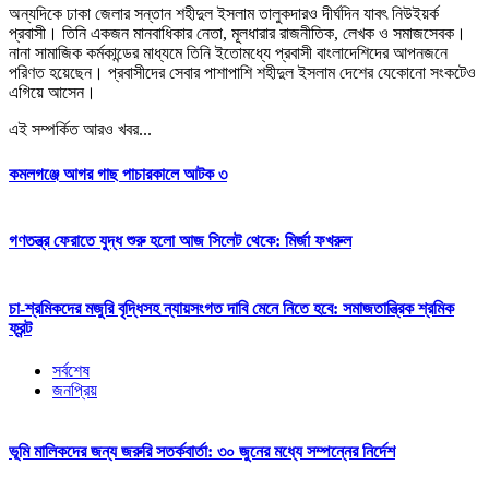
অন্যদিকে ঢাকা জেলার সন্তান শহীদুল ইসলাম তালুকদারও দীর্ঘদিন যাবৎ নিউইয়র্ক
প্রবাসী। তিনি একজন মানবাধিকার নেতা, মূলধারার রাজনীতিক, লেখক ও সমাজসেবক।
নানা সামাজিক কর্মকান্ডের মাধ্যমে তিনি ইতোমধ্যে প্রবাসী বাংলাদেশিদের আপনজনে
পরিণত হয়েছেন। প্রবাসীদের সেবার পাশাপাশি শহীদুল ইসলাম দেশের যেকোনো সংকটেও
এগিয়ে আসেন।
এই সম্পর্কিত আরও খবর...
কমলগঞ্জে আগর গাছ পাচারকালে আটক ৩
গণতন্ত্র ফেরাতে যুদ্ধ শুরু হলো আজ সিলেট থেকে: মির্জা ফখরুল
চা-শ্রমিকদের মজুরি বৃদ্ধিসহ ন্যায়সংগত দাবি মেনে নিতে হবে: সমাজতান্ত্রিক শ্রমিক
ফ্রন্ট
সর্বশেষ
জনপ্রিয়
ভূমি মালিকদের জন্য জরুরি সতর্কবার্তা: ৩০ জুনের মধ্যে সম্পন্নের নির্দেশ