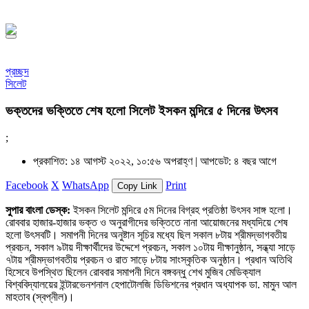
১৪৪৮ হিজরি
প্রচ্ছদ
সিলেট
ভক্তদের ভক্তিতে শেষ হলো সিলেট ইসকন মন্দিরে ৫ দিনের উৎসব
;
প্রকাশিত: ১৪ আগস্ট ২০২২, ১০:৫৬ অপরাহ্ণ |
আপডেট: ৪ বছর আগে
Facebook
X
WhatsApp
Print
Copy Link
সুপার বাংলা ডেস্ক:
ইসকন সিলেট মন্দিরে ৫ম দিনের বিগ্রহ প্রতিষ্ঠা উৎসব সাঙ্গ হলো।
রোববার হাজার-হাজার ভক্ত ও অনুরাগীদের ভক্তিতে নানা আয়োজনের মধ্যদিয়ে শেষ
হলো উৎসবটি। সমাপনী দিনের অনুষ্টান সূচির মধ্যে ছিল সকাল ৮টায় শ্রীমদ্ভাগবতীয়
প্রবচন, সকাল ৯টায় দীক্ষার্থীদের উদ্দেশে প্রবচন, সকাল ১০টায় দীক্ষানুষ্ঠান, সন্ধ্যা সাড়ে
৭টায় শ্রীমদ্ভাগবতীয় প্রবচন ও রাত সাড়ে ৮টায় সাংস্কৃতিক অনুষ্ঠান। প্রধান অতিথি
হিসেবে উপস্থিত ছিলেন রোববার সমাপনী দিনে বঙ্গবন্ধু শেখ মুজিব মেডিক্যাল
বিশ্ববিদ্যালয়ের ইন্টারভেনশনাল হেপাটোলজি ডিভিশনের প্রধান অধ্যাপক ডা. মামুন আল
মাহতাব (স্বপ্নীল)।