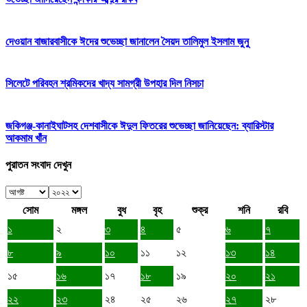
দেওয়ান বাজারবাসীকে ঈদের শুভেচ্ছা জানালেন সৈয়দ তালিমুল ইসলাম জুনু
সিলেটে পরিবহন শ্রমিকদের খাদ্য সামগ্রী উপহার দিল নিসচা
জকিগঞ্জ-কানাইঘাটসহ দেশবাসীকে ঈদুল ফিতরের শুভেচ্ছা জানিয়েছেন: ব্যারিস্টার
আকমাম খাঁন
পুরাতন সংবাদ দেখুন
সোম
মঙ্গল
বুধ
বৃহ
শুক্র
শনি
রবি
১
২
৩
৪
৫
৬
৭
৮
৯
১০
১১
১২
১৩
১৪
১৫
১৬
১৭
১৮
১৯
২০
২১
২২
২৩
২৪
২৫
২৬
২৭
২৮