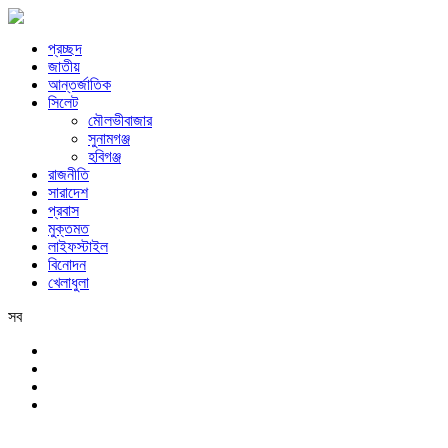
প্রচ্ছদ
জাতীয়
আন্তর্জাতিক
সিলেট
মৌলভীবাজার
সুনামগঞ্জ
হবিগঞ্জ
রাজনীতি
সারাদেশ
প্রবাস
মুক্তমত
লাইফস্টাইল
বিনোদন
খেলাধুলা
সব
সিলেট
শুক্রবার, ৭ই আগস্ট, ২০২৬ খ্রিস্টাব্দ, ২৩শে শ্রাবণ, ১৪৩৩ বঙ্গাব্দ, ২৪শে সফর,