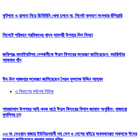
ফুটপাত ও রাস্তা নিয়ে ছিনিমিনি খেলা চলবে না, সিলেট কল্যাণ সংস্থার হুঁশিয়ারি
সিলেটে পরিবহন শ্রমিকদের খাদ্য সামগ্রী উপহার দিল নিসচা
জকিগঞ্জ-কানাইঘাটসহ দেশবাসীকে ঈদুল ফিতরের শুভেচ্ছা জানিয়েছেন: ব্যারিস্টার
আকমাম খাঁন
ঈদ-উল আজহার শুভেচ্ছা জানিয়েছেন সৈয়দ মুস্তাক উদ্দিন আহমদ
এ বিভাগের সর্বশেষ নিউজ
শাহজালাল উপশহর আই-ব্লক মাঠে ঈদুল ফিতরের বিশাল জামাত অনুষ্ঠিত: হাজারো
মুসল্লির ঢল
০৩ নং দেওয়ান বাজার ইউনিয়নবাসী সহ দেশ ও দেশের বাইরে অবস্থানরত সকলকে ঈদের
শুভেচ্ছা জানিয়েছেন খন্দকার আব্দুর রকিব