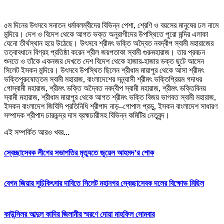
৫ম দিনের উৎসবে সনাতন ধর্মাবলম্বীদের বিভিন্ন পেশা, শ্রেণি ও বয়সের মানুষের ঢল নামে
মন্দিরে। দেশ ও বিদেশ থেকে আগত ভক্ত অনুরাগীদের উপস্থিতে পুরো মন্দির এলাকা
যেনো তীর্থস্থান হয়ে উঠেছে। উৎসবে শ্রীমৎ ভক্তি অদ্বৈত নবদ্বীপ স্বামী মহারাজের
তত্বাবধানে বিগ্রহ প্রতিষ্ঠা করেন শ্রীল জয়পতাকা স্বামী গুরুমহারাজ। তার প্রবচন
শুনতে ও তাঁকে একনজর দেখতে দেশ বিদেশ থেকে হাজার-হাজার ভক্ত ছুটে আসেন
সিলেট ইসকন মন্দিরে। উৎসবে উপস্থিত ছিলেন শ্রীধাম মায়াপুর থেকে আসা শ্রীমৎ
ভক্তিপুরুষোত্তম স্বামী মহারাজ, বাংলাদেশের সন্ন্যাসী শ্রীমৎ ভক্তিপ্রিয়ম গদাধর
গোস্বামী মহারাজ, শ্রীমৎ ভক্তি অদ্বৈত নবদ্বীপ স্বামী মহারাজ, শ্রীমৎ ভক্তিবিনয়
স্বামী মহারাজ, শ্রীধাম মায়াপুর থেকে আগত শ্রীমৎ ভক্তি বিজয় ভাগবত স্বামী মহারাজ,
ইসকন বাংলাদেশ জিবিসি প্রতিনিধি শ্রীপাদ নাড়–গোপাল প্রভু, ইসকন বাংলাদেশ সাধারণ
সম্পাদক শ্রীপাদ চারুচন্দ্র দাস ব্রহ্মচারীসহ বিভিন্ন কমিটির নেতৃবৃন্দ।
এই সম্পর্কিত আরও খবর...
স্বেচ্ছাসেবক লীগের সভাপতির মৃত্যুতে জুয়েল আহমদ’র শোক
বেগম জিয়ার সুচিকিৎসার দাবিতে সিলেট মহানগর স্বেচ্ছাসেবক দলের বিক্ষোভ মিছিল
কাউন্সিলর আব্দুল কাদির জিলানীর স্মরণে দোয়া মাহফিল সোমবার