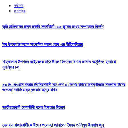
সর্বশেষ
জনপ্রিয়
ভূমি মালিকদের জন্য জরুরি সতর্কবার্তা: ৩০ জুনের মধ্যে সম্পন্নের নির্দেশ
ঈদ উৎসব উপলক্ষে সাংবাদিক সজল ঘোষ-এর গীতিকবিতায়
শাহজালাল উপশহর আই-ব্লক মাঠে ঈদুল ফিতরের বিশাল জামাত অনুষ্ঠিত: হাজারো
মুসল্লির ঢল
০৩ নং দেওয়ান বাজার ইউনিয়নবাসী সহ দেশ ও দেশের বাইরে অবস্থানরত সকলকে ঈদের
শুভেচ্ছা জানিয়েছেন খন্দকার আব্দুর রকিব
জাতীয়তাবাদী পেশাজীবী দলের ইফতার বিতরণ
দেওয়ান বাজারবাসীকে ঈদের শুভেচ্ছা জানালেন সৈয়দ তালিমুল ইসলাম জুনু