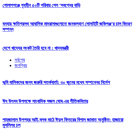
গোলাপগঞ্জে গৃহহীন ৫০টি পরিবার পেল ‘স্বপ্নের বাড়ি
বন্যায় ক্ষতিগ্রস্থ আবাসিক মাদরাসাগুলোতে জনকল্যাণ সোসাইটি জকিগঞ্জ’র চাল বিতরণ
সম্পন্ন
দেশে খাদ্যের সংকট তৈরি হবে না : খাদ্যমন্ত্রী
সর্বশেষ
জনপ্রিয়
ভূমি মালিকদের জন্য জরুরি সতর্কবার্তা: ৩০ জুনের মধ্যে সম্পন্নের নির্দেশ
ঈদ উৎসব উপলক্ষে সাংবাদিক সজল ঘোষ-এর গীতিকবিতায়
শাহজালাল উপশহর আই-ব্লক মাঠে ঈদুল ফিতরের বিশাল জামাত অনুষ্ঠিত: হাজারো
মুসল্লির ঢল