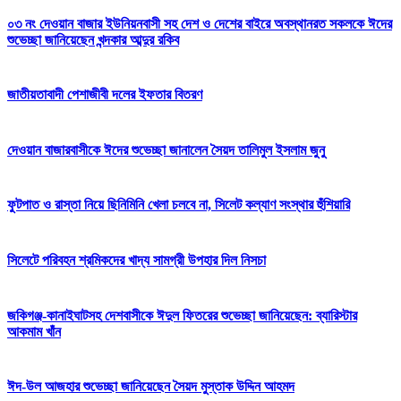
০৩ নং দেওয়ান বাজার ইউনিয়নবাসী সহ দেশ ও দেশের বাইরে অবস্থানরত সকলকে ঈদের
শুভেচ্ছা জানিয়েছেন খন্দকার আব্দুর রকিব
জাতীয়তাবাদী পেশাজীবী দলের ইফতার বিতরণ
দেওয়ান বাজারবাসীকে ঈদের শুভেচ্ছা জানালেন সৈয়দ তালিমুল ইসলাম জুনু
ফুটপাত ও রাস্তা নিয়ে ছিনিমিনি খেলা চলবে না, সিলেট কল্যাণ সংস্থার হুঁশিয়ারি
সিলেটে পরিবহন শ্রমিকদের খাদ্য সামগ্রী উপহার দিল নিসচা
জকিগঞ্জ-কানাইঘাটসহ দেশবাসীকে ঈদুল ফিতরের শুভেচ্ছা জানিয়েছেন: ব্যারিস্টার
আকমাম খাঁন
ঈদ-উল আজহার শুভেচ্ছা জানিয়েছেন সৈয়দ মুস্তাক উদ্দিন আহমদ