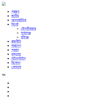
প্রচ্ছদ
জাতীয়
আন্তর্জাতিক
সিলেট
মৌলভীবাজার
সুনামগঞ্জ
হবিগঞ্জ
রাজনীতি
সারাদেশ
প্রবাস
মুক্তমত
লাইফস্টাইল
বিনোদন
খেলাধুলা
সব
সিলেট
শনিবার, ৮ই আগস্ট, ২০২৬ খ্রিস্টাব্দ, ২৪শে শ্রাবণ, ১৪৩৩ বঙ্গাব্দ, ২৫শে সফর,