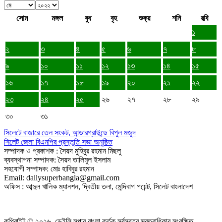
সোম
মঙ্গল
বুধ
বৃহ
শুক্র
শনি
রবি
১
২
৩
৪
৫
৬
৭
৮
৯
১০
১১
১২
১৩
১৪
১৫
১৬
১৭
১৮
১৯
২০
২১
২২
২৩
২৪
২৫
২৬
২৭
২৮
২৯
৩০
৩১
সিলেটে বাজারে তেল সংকট, আন্ডারগ্রাউন্ডে বিপুল মজুদ
সিলেট জেলা বিএনপির প্রস্তুতি সভা অনুষ্ঠিত
সম্পাদক ও প্রকাশক : সৈয়দ মুহিবুর রহমান মিছলু
ব্যবস্থাপনা সম্পাদক: সৈয়দ তালিমুল ইসলাম
সহযোগী সম্পাদক: মোঃ হাবিবুর রহমান
Email: dailysuperbangla@gmail.com
অফিস : আব্দুল খালিক ম্যানশন, দ্বিতীয় তলা, মেন্দিবাগ পয়েন্ট, সিলেট বাংলাদেশ
কপিরাইট © ২০২৬, ডেইলি সুপার বাংলা কর্তৃক সর্বস্বত্ব স্বত্বাধিকার সংরক্ষিত