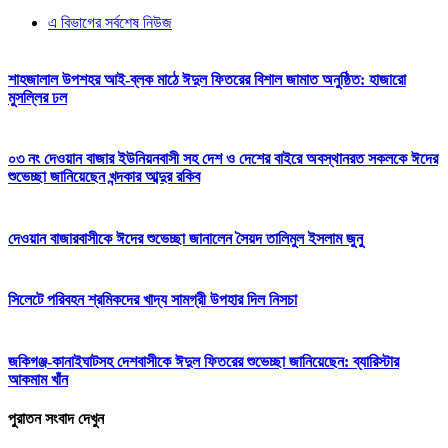
এ বিভাগের সর্বশেষ নিউজ
শাহজালাল উপশহর আই-ব্লক মাঠে ঈদুল ফিতরের বিশাল জামাত অনুষ্ঠিত: হাজারো
মুসল্লির ঢল
০৩ নং দেওয়ান বাজার ইউনিয়নবাসী সহ দেশ ও দেশের বাইরে অবস্থানরত সকলকে ঈদের
শুভেচ্ছা জানিয়েছেন খন্দকার আব্দুর রকিব
দেওয়ান বাজারবাসীকে ঈদের শুভেচ্ছা জানালেন সৈয়দ তালিমুল ইসলাম জুনু
সিলেটে পরিবহন শ্রমিকদের খাদ্য সামগ্রী উপহার দিল নিসচা
জকিগঞ্জ-কানাইঘাটসহ দেশবাসীকে ঈদুল ফিতরের শুভেচ্ছা জানিয়েছেন: ব্যারিস্টার
আকমাম খাঁন
পুরাতন সংবাদ দেখুন