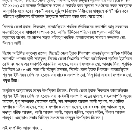
বক্তারা বলেন, সিলেটে জেলা ট্রাক, পিকআপ, কাভার্ডভ্যান শ্রমিক ইউনিয়ন (রেজি নং-
চট্ট ২১৫৯) এর আসন্ন নির্বাচনকে সফল ও স্বার্থক করে তুলতে সংগঠনের সকল সদস্যকে
আন্তরিক হতে হবে। একটি অবাধ, সুষ্ঠু ও নিরপেক্ষ নির্বাচনের মাধ্যমে কমিটি গঠন করে
পরিবহণ শ্রমিকদের জীবনমান উন্নয়নে সবাইকে কাজ করে যেতে হবে।
সিলেটে জেলা ট্রাক, পিকআপ, কাভার্ডভ্যান শ্রমিক ইউনিয়নের সভাপতি আবু সরকারের
সভাপতিত্বে ও সাধারণ সম্পাদক মো. আমির উদ্দিনের পরিচালনায় প্রধান অতিথির
বক্তব্যে রাখেন- বাংলাদেশ সড়ক পরিবহণ শ্রমিক ফেডারেশনের সাধারণ সম্পাদক মো.
উসমান আলী।
বিশেষ অতিথির বক্তব্য রাখেন, সিলেটে জেলা ট্রাক পিকআপ কাভার্ডভ্যান মালিক সমিতির
সভাপতি গোলাম হাদী সাইফুল, সিলেট জেলা সিএনজি চালিত অটোরিকশা শ্রমিক ইউনিয়ন
রেজি নং ৭০৭ এর সভাপতি জাকারিয়া আহমদ, সাধারণ সম্পাদক মো. আজাদ মিয়া, শ্রমিক
ইউনিয়ন ১৪১৮ এর সভাপতি মইনুল ইসলাম, সিলেট জেলা ট্রাক পিকআপ কাভার্ডভ্যান
শ্রমিক ইউনিয়ন রেজি নং ২১৫৯ এর সাবেক সভাপতি মো. দিলু মিয়া সাধারণ সম্পাদক মো.
গফুর মিয়া।
অনুষ্ঠানে অন্যান্যের মধ্যে উপস্থিত ছিলেন- সিলেট জেলা ট্রাক পিকআপ কাভার্ডভ্যান
শ্রমিক ইউনিয়ন রেজি নং ২১৫৯ এর কার্যকরী সভাপতি আব্দুর ছালাম, সহ-সভাপতি জুবের
আহমদ, যুগ্ম সম্পাদক মোহাম্মদ আলী, সহ-সম্পাদক আহমদ আলী স্বপন, সাংগঠনিক
সম্পাদক শামীম আহমদ, প্রচার সম্পাদক সামাদ রহমান, কোষাধ্যক্ষ রাজু আহমদ তুরু,
সদস্য শরিফ আহমদ, আলী আহমদ আলী, আব্দুল জলিল, আব্দুল মতিন, বিলাল আহমদ
প্রমূখ। এছাড়াও সভায় বিভিন্ন সংগঠনের নেতৃবৃন্দ উপস্থিত ছিলেন।
এই সম্পর্কিত আরও খবর...