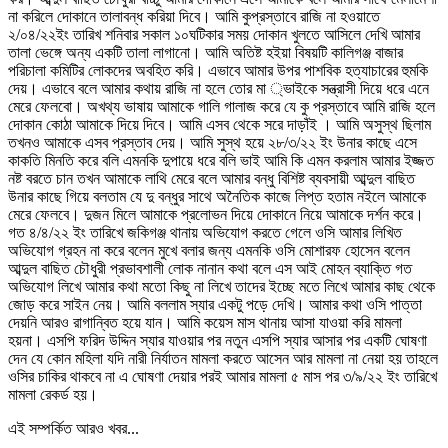
না করিলে দোকানে তালাবন্ধ করিয়া দিবে। আমি কুপ্রস্তাবে রাজি না হওয়াতে
২/০৪/২২ইং তারিখ শনিবার সকাল ১০ঘটিকার সময় দোকান খুলতে আসিলে দেখি আমার
তালা ভেঙ্গে অন্য একটি তালা লাগানো। আমি অতিষ্ট হইয়া বিষয়টি কালিগঞ্জ বাজার
পরিচালা কমিটির লোকদের অবহিত করি। এভাবে আমার উপর পাশবিক হত্যাচারের হুমকি
দেয়। এভাবে বলে আমার কথায় রাজি না হলে তোর মা ্ভাইকে সন্ত্রাসী দিয়ে ধরে এনে
মেরে ফেলবো। অখথ্য ভাষায় আমাকে গালি গালাজ করে যে কু প্রস্তাবে আমি রাজি হলে
দোকান কোঠা আমাকে দিয়ে দিবে। আমি এসব থেকে সরে দাড়াঁই । আমি অসুস্থ ছিলাম
তখনও আমাকে এসব প্রস্তাব দেয়। আমি সুস্থ হয়ে ২৮/৩/২২ ইং উনার কাছে এসে
কাকতি মিনতি করে বলি এমনকি দুপায়ে ধরে বলি ভাই আমি কি এমন করলাম আমার ইজ্জত
নষ্ট বরতে চান তখন আমাকে লাথি মেরে বলে আমার বন্ধু বিশিষ্ট ব্যবসায়ী আব্দুল বাছিত
উনার কাছে গিয়ে বলতাম যে দু বন্ধুর সাথে অনৈতিক কাজে লিপ্ত হতাম নইলে আমাকে
মেরে ফেলবে। দুজন মিলে আমাকে প্রলোভন দিয়ে দোকানে নিয়ে আমাকে দর্শন করে।
গত ৪/৪/২২ ইং তারিখে জকিগঞ্জ থানায় অভিযোগ করতে গেলে ওসি আমার লিখিত
অভিযোগ গ্রহন না করে বলেন মুখে বলার জন্য এমনকি ওসি মোশারফ হোসেন বলেন
আব্দুল বাছিত চৌধুরী প্রভাবশালী লোক নানান কথা বলে এস আই মোহন ব্যাক্তি গত
অভিযোগ লিখে আমার কথা মতো কিছু না লিখে তাদের ইচ্ছে মতে লিখে আমার কাছ থেকে
জোড় করে সাইন নেয়। আমি বললাম স্যার একটু পড়ে দেখি। আমার কথা ওসি পাত্তা
দেয়নি আরও রাগান্বিত হয়ে যান। আমি কয়েস মাস থানায় আসা যাওয়া করি মামলা
হয়না। এসপি ফরিদ উদ্দিন স্যার যাওয়ার পর নতুন এসপি স্যার আসার পর একটি ঘোষণা
দেন যে কোন মহিলা যদি নারী নির্যাতন মামলা করতে আসেন আর মামলা না নেয়া হয় তাহলে
ওসির চাকির থাকবে না এ ঘোষণা দেয়ার পরই আমার মামলা ৫ মাস পর ৩/৯/২২ ইং তারিখে
মামলা রেকর্ড হয়।
এই সম্পর্কিত আরও খবর...