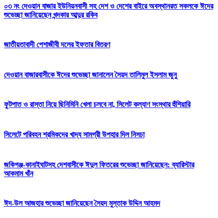
০৩ নং দেওয়ান বাজার ইউনিয়নবাসী সহ দেশ ও দেশের বাইরে অবস্থানরত সকলকে ঈদের
শুভেচ্ছা জানিয়েছেন খন্দকার আব্দুর রকিব
জাতীয়তাবাদী পেশাজীবী দলের ইফতার বিতরণ
দেওয়ান বাজারবাসীকে ঈদের শুভেচ্ছা জানালেন সৈয়দ তালিমুল ইসলাম জুনু
ফুটপাত ও রাস্তা নিয়ে ছিনিমিনি খেলা চলবে না, সিলেট কল্যাণ সংস্থার হুঁশিয়ারি
সিলেটে পরিবহন শ্রমিকদের খাদ্য সামগ্রী উপহার দিল নিসচা
জকিগঞ্জ-কানাইঘাটসহ দেশবাসীকে ঈদুল ফিতরের শুভেচ্ছা জানিয়েছেন: ব্যারিস্টার
আকমাম খাঁন
ঈদ-উল আজহার শুভেচ্ছা জানিয়েছেন সৈয়দ মুস্তাক উদ্দিন আহমদ