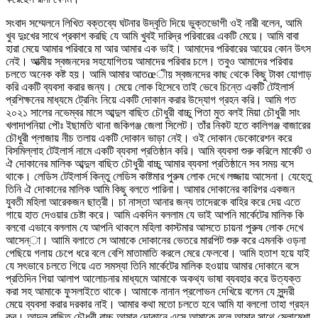
সংবাদ সম্মেলনে লিখিত বক্তব্যে ঘটনার উদ্বৃতি দিয়ে ভুক্তভোগী ওই নারী বলেন, আমি
খুব দুঃখের সাথে প্রকাশ করছি যে আমি খুবই দারিদ্র পরিবারের একটি মেয়ে। আমি বাবা
হারা মেয়ে আমার পরিবারে মা আর আমার এক ভাই। আমাদের পরিবারের আয়ের কোন উৎস
নেই। আত্মীয় স্বজনদের সহযোগিতয় আমাদের পরিবার চলে। তবুও আমাদের পরিবার
চলতে অনেক কষ্ট হয়। আমি আমার আতœীয় স্বজনদের কাছ থেকে কিছু টাকা যোগাড়
করি একটি ব্যবসা করার জন্য। মেয়ে লোক হিসেবে তাই ভেবে চিন্তে একটি টেইলার্স
প্রশিক্ষনের মাধ্যমে ট্রেনিং নিয়ে একটি দোকান করার উদ্যোগ গ্রহন করি। আমি গত
২০২১ সালের নভেম্বর মাসে আব্দুল বাছিত চৌধুরী বাচ্চু পিতা মুত বলই মিয়া চৌধুরী সাং
খলাদাপনিয়া পৌঃ ইছামতি থানা জকিগঞ্জ জেলা সিলেট। তাঁর নিকট হতে কালিগঞ্জ বাজারের
চৌধুরী প্লাজায় নীচ তলায় একটি দোকান ভাড়া নেই। ওই দোকান ডেকোরেশন করে
বিসমিল্লাহ টেইলার্স নামে একটি ব্যবসা প্রতিষ্ঠান করি। আমি ব্যবসা শুরু করিলে মার্কেট ও
ঐ দোকানের মালিক আব্দুল বাছিত চৌধুরী বাচ্চু আমার ব্যবসা প্রতিষ্ঠানে সব সময় বসে
থাকে। লেডিস টেইলার্স কিন্তু লেডিস কাষ্টমার পুরুষ লোক দেখে লজ্জায় আসেনা। যেহেতু
তিনি ঐ দোকানের মালিক আমি কিছু বলতে পারিনা। আমার দোকানের কারিগর একজন
যুবতী মহিলা আরেকজন ছাত্রী। চা নাস্তা আনার জন্য তাদেরকে বাহির করে দেয় এতে
গায়ে হাত দেওয়ার চেষ্টা করে। আমি একদিন বললাম যে ভাই আপনি মার্কেটের মালিক কি
বলবো এভাবে বললাম যে আপনি থাকলে মহিলা কাস্টমার আসতে চায়না পুরুষ লোক দেখে
আসেন্া। আামি বলাতে সে আমাকে দোকানের ভেতরে মারপিট শুরু করে এমনকি ওড়না
পেছিয়ে গলায় চেপে ধরে বলে বেশি মাতামাতি করলে মেরে ফেলবো। আমি হতাশ হয়ে যাই
যে সৎভাবে চলতে গিয়ে এত সমস্যা তিনি মার্কেটের মালিক হওয়ায় আমার দোকানে বসে
প্রতিদিন গিয়া আলাপ আলোচনার মাধ্যমে আমাকে অকথ্য ভাষা ব্যবহার করে উত্যক্ত
করা সহ আমাকে ফুসলাইতে থাকে। আমাকে নানান প্রলোভন দেখিয়ে বলেন যে সুন্দরী
মেয়ে ব্যবসা করার দরকার নাই। আমার কথা মতো চলতে হবে আমি যা বললো তাহা গ্রহন
কর। আব্দুল বাছিত চৌধুরী বাচ্চু আমার দোকানে এসে আমাকে বলে আমার সাথে মেলামেশা