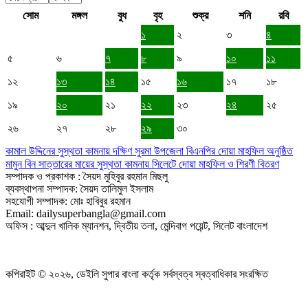
সোম
মঙ্গল
বুধ
বৃহ
শুক্র
শনি
রবি
১
২
৩
৪
৫
৬
৭
৮
৯
১০
১১
১২
১৩
১৪
১৫
১৬
১৭
১৮
১৯
২০
২১
২২
২৩
২৪
২৫
২৬
২৭
২৮
২৯
৩০
কামাল উদ্দিনের সুস্থতা কামনায় দক্ষিণ সুরমা উপজেলা বিএনপির দোয়া মাহফিল অনুষ্ঠিত
মামুন বিন সাত্তারের মায়ের সুস্থতা কামনায় সিলেটে দোয়া মাহফিল ও শিরণী বিতরণ
সম্পাদক ও প্রকাশক : সৈয়দ মুহিবুর রহমান মিছলু
ব্যবস্থাপনা সম্পাদক: সৈয়দ তালিমুল ইসলাম
সহযোগী সম্পাদক: মোঃ হাবিবুর রহমান
Email: dailysuperbangla@gmail.com
অফিস : আব্দুল খালিক ম্যানশন, দ্বিতীয় তলা, মেন্দিবাগ পয়েন্ট, সিলেট বাংলাদেশ
কপিরাইট © ২০২৬, ডেইলি সুপার বাংলা কর্তৃক সর্বস্বত্ব স্বত্বাধিকার সংরক্ষিত