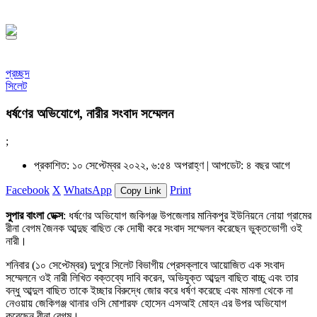
সফর, ১৪৪৮ হিজরি
প্রচ্ছদ
সিলেট
ধর্ষণের অভিযোগে, নারীর সংবাদ সম্মেলন
;
প্রকাশিত: ১০ সেপ্টেম্বর ২০২২, ৬:৫৪ অপরাহ্ণ |
আপডেট: ৪ বছর আগে
Facebook
X
WhatsApp
Print
Copy Link
সুপার বাংলা ডেক্স
: ধর্ষণের অভিযোগ জকিগঞ্জ উপজেলার মানিকপুর ইউনিয়নে নোয়া গ্রামের
রীনা বেগম জৈনক আব্দুছ বাছিত কে দোষী করে সংবাদ সম্মেলন করেছেন ভুক্তভোগী ওই
নারী।
শনিবার (১০ সেপ্টেম্বর) দুপুরে সিলেট বিভাগীয় প্রেসক্লাবে আয়োজিত এক সংবাদ
সম্মেলনে ওই নারী লিখিত বক্তব্যে দাবি করেন, অভিযুক্ত আব্দুল বাছিত বাচ্চু এবং তার
বন্ধু আব্দুল বাছিত তাকে ইচ্ছার বিরুদ্ধে জোর করে ধর্ষণ করেছে এবং মামলা থেকে না
নেওয়ায় জেকিগঞ্জ থানার ওসি মোশারফ হোসেন এসআই মোহন এর উপর অভিযোগ
করেছেন রীনা বেগম।