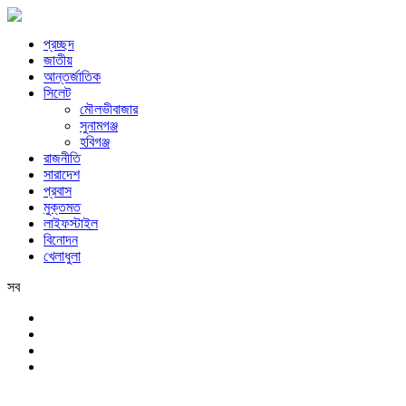
প্রচ্ছদ
জাতীয়
আন্তর্জাতিক
সিলেট
মৌলভীবাজার
সুনামগঞ্জ
হবিগঞ্জ
রাজনীতি
সারাদেশ
প্রবাস
মুক্তমত
লাইফস্টাইল
বিনোদন
খেলাধুলা
সব
সিলেট
সোমবার, ১০ই আগস্ট, ২০২৬ খ্রিস্টাব্দ, ২৬শে শ্রাবণ, ১৪৩৩ বঙ্গাব্দ, ২৭শে