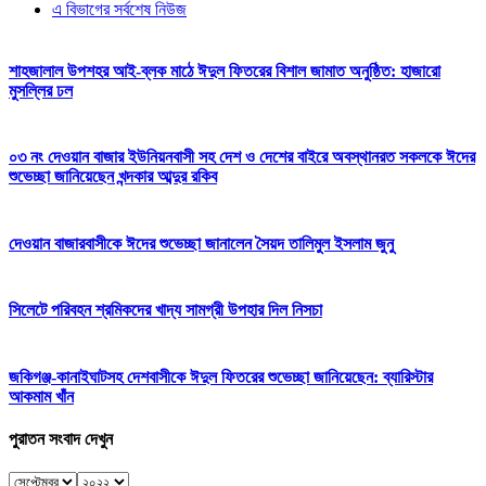
এ বিভাগের সর্বশেষ নিউজ
শাহজালাল উপশহর আই-ব্লক মাঠে ঈদুল ফিতরের বিশাল জামাত অনুষ্ঠিত: হাজারো
মুসল্লির ঢল
০৩ নং দেওয়ান বাজার ইউনিয়নবাসী সহ দেশ ও দেশের বাইরে অবস্থানরত সকলকে ঈদের
শুভেচ্ছা জানিয়েছেন খন্দকার আব্দুর রকিব
দেওয়ান বাজারবাসীকে ঈদের শুভেচ্ছা জানালেন সৈয়দ তালিমুল ইসলাম জুনু
সিলেটে পরিবহন শ্রমিকদের খাদ্য সামগ্রী উপহার দিল নিসচা
জকিগঞ্জ-কানাইঘাটসহ দেশবাসীকে ঈদুল ফিতরের শুভেচ্ছা জানিয়েছেন: ব্যারিস্টার
আকমাম খাঁন
পুরাতন সংবাদ দেখুন