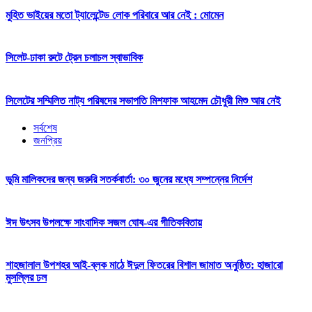
মুহিত ভাইয়ের মতো ট্যালেন্টেড লোক পরিবারে আর নেই : মোমেন
সিলেট-ঢাকা রুটে ট্রেন চলাচল স্বাভাবিক
সিলেটের সম্মিলিত নাট্য পরিষদের সভাপতি মিশফাক আহমেদ চৌধুরী মিশু আর নেই
সর্বশেষ
জনপ্রিয়
ভূমি মালিকদের জন্য জরুরি সতর্কবার্তা: ৩০ জুনের মধ্যে সম্পন্নের নির্দেশ
ঈদ উৎসব উপলক্ষে সাংবাদিক সজল ঘোষ-এর গীতিকবিতায়
শাহজালাল উপশহর আই-ব্লক মাঠে ঈদুল ফিতরের বিশাল জামাত অনুষ্ঠিত: হাজারো
মুসল্লির ঢল