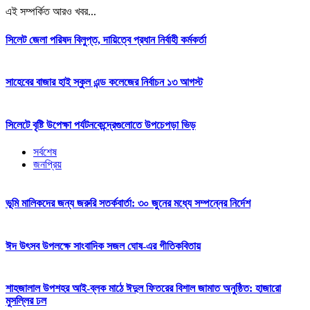
এই সম্পর্কিত আরও খবর...
সিলেট জেলা পরিষদ বিলুপ্ত, দায়িত্বে প্রধান নির্বাহী কর্মকর্তা
সাহেবের বাজার হাই স্কুল এন্ড কলেজের নির্বাচন ১৩ আগস্ট
সিলেটে বৃষ্টি উপেক্ষা পর্যটনকেন্দ্রেগুলোতে উপচেপড়া ভিড়
সর্বশেষ
জনপ্রিয়
ভূমি মালিকদের জন্য জরুরি সতর্কবার্তা: ৩০ জুনের মধ্যে সম্পন্নের নির্দেশ
ঈদ উৎসব উপলক্ষে সাংবাদিক সজল ঘোষ-এর গীতিকবিতায়
শাহজালাল উপশহর আই-ব্লক মাঠে ঈদুল ফিতরের বিশাল জামাত অনুষ্ঠিত: হাজারো
মুসল্লির ঢল