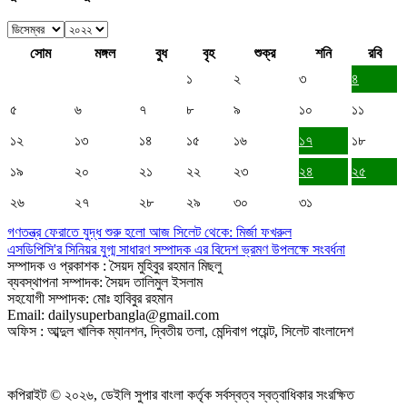
সোম
মঙ্গল
বুধ
বৃহ
শুক্র
শনি
রবি
১
২
৩
৪
৫
৬
৭
৮
৯
১০
১১
১২
১৩
১৪
১৫
১৬
১৭
১৮
১৯
২০
২১
২২
২৩
২৪
২৫
২৬
২৭
২৮
২৯
৩০
৩১
গণতন্ত্র ফেরাতে যুদ্ধ শুরু হলো আজ সিলেট থেকে: মির্জা ফখরুল
এসডিপিসি'র সিনিয়র যুগ্ম সাধারণ সম্পাদক এর বিদেশ ভ্রমণ উপলক্ষে সংবর্ধনা
সম্পাদক ও প্রকাশক : সৈয়দ মুহিবুর রহমান মিছলু
ব্যবস্থাপনা সম্পাদক: সৈয়দ তালিমুল ইসলাম
সহযোগী সম্পাদক: মোঃ হাবিবুর রহমান
Email: dailysuperbangla@gmail.com
অফিস : আব্দুল খালিক ম্যানশন, দ্বিতীয় তলা, মেন্দিবাগ পয়েন্ট, সিলেট বাংলাদেশ
কপিরাইট © ২০২৬, ডেইলি সুপার বাংলা কর্তৃক সর্বস্বত্ব স্বত্বাধিকার সংরক্ষিত