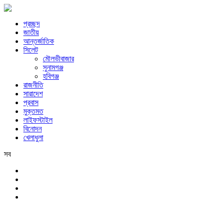
প্রচ্ছদ
জাতীয়
আন্তর্জাতিক
সিলেট
মৌলভীবাজার
সুনামগঞ্জ
হবিগঞ্জ
রাজনীতি
সারাদেশ
প্রবাস
মুক্তমত
লাইফস্টাইল
বিনোদন
খেলাধুলা
সব
সিলেট
শুক্রবার, ৭ই আগস্ট, ২০২৬ খ্রিস্টাব্দ, ২৩শে শ্রাবণ, ১৪৩৩ বঙ্গাব্দ, ২৪শে সফর,