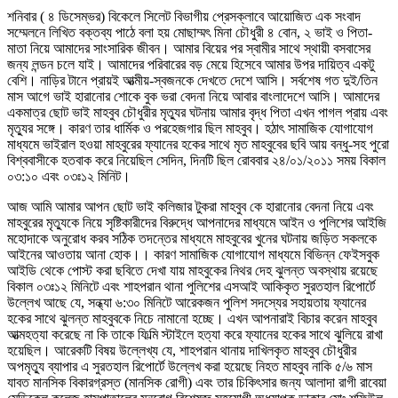
শনিবার ( ৪ ডিসেম্ভর) বিকেলে সিলেট বিভাগীয় প্রেসক্লাবে আয়োজিত এক সংবাদ
সম্মেলনে লিখিত বক্তব্য পাঠে বলা হয় মোছাম্মৎ মিনা চৌধুরী ৪ বোন, ২ ভাই ও পিতা-
মাতা নিয়ে আমাদের সাংসারিক জীবন। আমার বিয়ের পর স্বামীর সাথে স্থায়ী বসবাসের
জন্য লন্ডন চলে যাই। আমাদের পরিবারের বড় মেয়ে হিসেবে আমার উপর দায়িত্ব একটু
বেশি। নাড়ির টানে প্রায়ই আত্মীয়-স্বজনকে দেখতে দেশে আসি। সর্বশেষ গত দুই/তিন
মাস আগে ভাই হারানোর শোকে বুক ভরা বেদনা নিয়ে আবার বাংলাদেশে আসি। আমাদের
একমাত্র ছোট ভাই মাহবুব চৌধুরীর মৃত্যুর ঘটনায় আমার বৃদ্ধ পিতা এখন পাগল প্রায় এবং
মৃত্যুর সঙ্গে। কারণ তার ধার্মিক ও পরহেজগার ছিল মাহবুব। হঠাৎ সামাজিক যোগাযোগ
মাধ্যমে ভাইরাল হওয়া মাহবুরের ফ্যানের হকের সাথে মৃত মাহবুবের ছবি আয় বন্ধু-সহ পুরো
বিশ্ববাসীকে হতবাক করে নিয়েছিল সেদিন, দিনটি ছিল রোববার ২৪/০১/২০১১ সময় বিকাল
০৩:১০ এবং ০৩ঃ১২ মিনিট।
আজ আমি আমার আপন ছোট ভাই কলিজার টুকরা মাহবুব কে হারানোর বেদনা নিয়ে এবং
মাহবুরের মৃত্যুকে নিয়ে সৃষ্টিকারীদের বিরুদ্ধে আপনাদের মাধ্যমে আইন ও পুলিশের আইজি
মহোদাকে অনুরোধ করব সঠিক তদন্তের মাধ্যমে মাহবুবের খুনের ঘটনায় জড়িত সকলকে
আইনের আওতায় আনা হোক।। কারণ সামাজিক যোগাযোগ মাধ্যমে বিভিন্ন ফেইসবুক
আইডি থেকে পোস্ট করা ছবিতে দেখা যায় মাহবুকের নিথর দেহ ঝুলন্ত অবস্থায় রয়েছে
বিকাল ০৩ঃ১২ মিনিটে এবং শাহপরান থানা পুলিশের এসআই আকিকৃত সুরতহাল রিপোর্টে
উল্লেখ আছে যে, সন্ধ্যা ৬:৩০ মিনিটে আরেকজন পুলিশ সদস্যের সহায়তায় ফ্যানের
হকের সাথে ঝুলন্ত মাহবুবকে নিচে নামানো হচ্ছে। এখন আপনারাই বিচার করেন মাহবুব
আত্মহত্যা করেছে না কি তাকে ফিল্মি স্টাইলে হত্যা করে ফ্যানের হকের সাথে ঝুলিয়ে রাখা
হয়েছিল। আরেকটি বিষয় উল্লেখ্য যে, শাহপরান থানায় দাখিলকৃত মাহবুব চৌধুরীর
অপমৃত্যু ব্যাপার এ সুরতহাল রিপোর্টে উল্লেখ করা হয়েছে নিহত মাহবুব নাকি ৫/৬ মাস
যাবত মানসিক বিকারগ্রস্ত (মানসিক রোগী) এবং তার চিকিৎসার জন্য আলাদা রাগী রাবেয়া