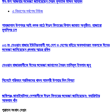
ঈদ-উল আজহার শুভেচ্ছা জানিয়েছেন সৈয়দ মুস্তাক উদ্দিন আহমদ
এ বিভাগের সর্বশেষ নিউজ
শাহজালাল উপশহর আই-ব্লক মাঠে ঈদুল ফিতরের বিশাল জামাত অনুষ্ঠিত: হাজারো
মুসল্লির ঢল
০৩ নং দেওয়ান বাজার ইউনিয়নবাসী সহ দেশ ও দেশের বাইরে অবস্থানরত সকলকে ঈদের
শুভেচ্ছা জানিয়েছেন খন্দকার আব্দুর রকিব
দেওয়ান বাজারবাসীকে ঈদের শুভেচ্ছা জানালেন সৈয়দ তালিমুল ইসলাম জুনু
সিলেটে পরিবহন শ্রমিকদের খাদ্য সামগ্রী উপহার দিল নিসচা
জকিগঞ্জ-কানাইঘাটসহ দেশবাসীকে ঈদুল ফিতরের শুভেচ্ছা জানিয়েছেন: ব্যারিস্টার
আকমাম খাঁন
পুরাতন সংবাদ দেখুন