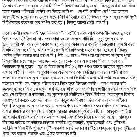
মেডিকেল কলেজ হাসপাতালের মনরোগ বিশেষজ্ঞ সহযোগী অধ্যাপক ডাকার মোঃ শফিউল
ইসলাম খালেদ এর দ্বারা তাকে নিয়মিত চিকিৎসা করানো হয়েছে। কিন্তু অবাক করা বিষয়
হলো আমরা পরিবারের কেউই সে বিষয়ে জানি না। সে যদি মানসিক রোগী হত তাহলে
অবশ্যই অপমৃত্যুর দরখাস্তের সাথে ফিরিঙ্গি হিসাবে তার চিকিৎসার প্রমাণ স্বরূপ সংশ্লিষ্ট
চিকিৎসকের ব্যবস্থাপত্র দাখিল করা হয়। কিন্তু আমরা সেটা পাই নি।
করোনাকালীন সময়ে এই হৃদয় বিদারক ঘটনা ঘটেছিল এবং আমি তৎকালীন সময়ে লন্ডনে
ছিলাম, ফ্লাইট ছিল না তাই শত চোয়া করেও আসতে পারি নি। সুদূর লন্ডন থেকে
উদ্ধারকারী এস আই (শাহপরাণ থানা) বার বার ফোন করে বলেছি অজ্ঞাতনামা আসামী করে
একটি মামলা করে দিন, আমার ভাইকে পূর্ব পরিকল্পিতভাবে হত্যা করা হয়েছে। কিন্তু
সেদিন পুলিশ আমার কথা রাখেন নি। দীর্ঘ ২২ মাস ৯ দিন পরে আপনাদের মাধ্যমে পুরো
বিশ্ববাসীর কাছে আকুল আবেদন আর যেন কোন বোন এবং কোন পিতা এভাবে তার
প্রিয়জনকে না হারায়। দুঃখের বিষয় হলো দীর্ঘ ২২ মাস পরও আমার ভাইয়ের মৃত্যু সনদ
এখনও পাই নি। আজ অনুরোধ করব এভাবে আর কোন মায়ের কোল যেন খালি না হয়,
কারণ যার হারায় সে বুঝে স্বজন হারানোর বেদনা কি জিনিস এবং এটা স্পষ্ট করে বলতে চাই,
বর্তমানে আমি এবং আমার পরিবার চরম নিরাপত্তা হীনতায় আছি। কারণ আমার ভাই
আত্মহত্যা করে নি তাকে হত্যা করা হয়েছে কারণ সে বিএনপির রাজনীতির সাথে জড়িত ছিল
এবং সে জকিগঞ্জ উপজেলার ৬নং সুলতানপুর ইউনিয়ন পরিষদ নির্বাচনে চেয়ারম্যান হিসাবে
অংশগ্রহণ করতে চেয়েছিল কারণ তার প্রচুর জনপ্রিয়তা ছিল এবং এলাকার আইকন
ছিল। মাহবুরের হত্যাকে আত্মহত্যা বলে অপপ্রচার চালানোর পরও সেদিন রাত ০৮ঃ৩০
এশার নামাজের পর জানাজার নামাজে হাজার হাজার মানুষের ঢল ছিল। মাহবুবকে হারিয়ে
আজ আমরা জায়গা-জমি, বাসা-বাড়ি ও সহায় সম্পত্তি নিয়ে চরম নিত আছি। মাহবুরের
বিচারের দাবীতে আপনাদের মাধ্যমে মাননীয় প্রধানমন্ত্রী, স্বরাষ্ট্রমন্ত্রী এবং পুলিশের
আইজি ও সিআইডি পুলিশের দৃষ্টি আকর্ষণ করছি আপনারা চাইলে মাহবুবের প্রকৃত খুনীদের
খুঁজে বের করতে পারবেন এবং এটাই আমাদের দাবী।