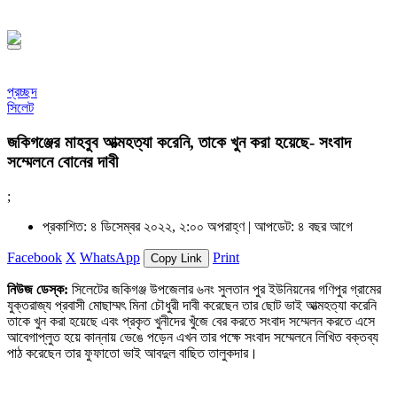
১৪৪৮ হিজরি
প্রচ্ছদ
সিলেট
জকিগঞ্জের মাহবুব আত্মহত্যা করেনি, তাকে খুন করা হয়েছে- সংবাদ
সম্মেলনে বোনের দাবী
;
প্রকাশিত: ৪ ডিসেম্বর ২০২২, ২:০০ অপরাহ্ণ |
আপডেট: ৪ বছর আগে
Facebook
X
WhatsApp
Print
Copy Link
নিউজ ডেস্ক:
সিলেটের জকিগঞ্জ উপজেলার ৬নং সুলতান পুর ইউনিয়নের গণিপুর গ্রামের
যুক্তরাজ্য প্রবাসী মোছাম্মৎ মিনা চৌধুরী দাবী করেছেন তার ছোট ভাই আত্মহত্যা করেনি
তাকে খুন করা হয়েছে এবং প্রকৃত খুনীদের খুঁজে বের করতে সংবাদ সম্মেলন করতে এসে
আবেগাপ্লুত হয়ে কান্নায় ভেঙে পড়েন এখন তার পক্ষে সংবাদ সম্মেলনে লিখিত বক্তব্য
পাঠ করেছেন তার ফুফাতো ভাই আবদুল বাছিত তালুকদার।