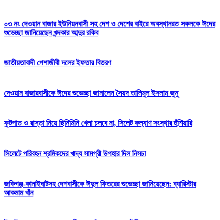
০৩ নং দেওয়ান বাজার ইউনিয়নবাসী সহ দেশ ও দেশের বাইরে অবস্থানরত সকলকে ঈদের
শুভেচ্ছা জানিয়েছেন খন্দকার আব্দুর রকিব
জাতীয়তাবাদী পেশাজীবী দলের ইফতার বিতরণ
দেওয়ান বাজারবাসীকে ঈদের শুভেচ্ছা জানালেন সৈয়দ তালিমুল ইসলাম জুনু
ফুটপাত ও রাস্তা নিয়ে ছিনিমিনি খেলা চলবে না, সিলেট কল্যাণ সংস্থার হুঁশিয়ারি
সিলেটে পরিবহন শ্রমিকদের খাদ্য সামগ্রী উপহার দিল নিসচা
জকিগঞ্জ-কানাইঘাটসহ দেশবাসীকে ঈদুল ফিতরের শুভেচ্ছা জানিয়েছেন: ব্যারিস্টার
আকমাম খাঁন