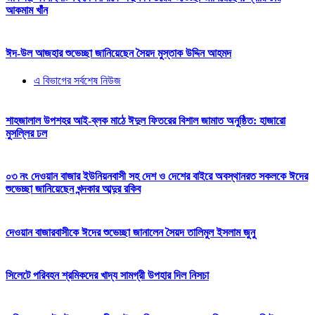
আকমাম খাঁন
ঈদ-উল আজহার শুভেচ্ছা জানিয়েছেন সৈয়দ মুস্তাক উদ্দিন আহমদ
এ বিভাগের সর্বশেষ নিউজ
শাহজালাল উপশহর আই-ব্লক মাঠে ঈদুল ফিতরের বিশাল জামাত অনুষ্ঠিত: হাজারো
মুসল্লির ঢল
০৩ নং দেওয়ান বাজার ইউনিয়নবাসী সহ দেশ ও দেশের বাইরে অবস্থানরত সকলকে ঈদের
শুভেচ্ছা জানিয়েছেন খন্দকার আব্দুর রকিব
দেওয়ান বাজারবাসীকে ঈদের শুভেচ্ছা জানালেন সৈয়দ তালিমুল ইসলাম জুনু
সিলেটে পরিবহন শ্রমিকদের খাদ্য সামগ্রী উপহার দিল নিসচা