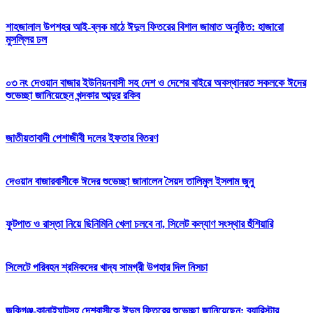
শাহজালাল উপশহর আই-ব্লক মাঠে ঈদুল ফিতরের বিশাল জামাত অনুষ্ঠিত: হাজারো
মুসল্লির ঢল
০৩ নং দেওয়ান বাজার ইউনিয়নবাসী সহ দেশ ও দেশের বাইরে অবস্থানরত সকলকে ঈদের
শুভেচ্ছা জানিয়েছেন খন্দকার আব্দুর রকিব
জাতীয়তাবাদী পেশাজীবী দলের ইফতার বিতরণ
দেওয়ান বাজারবাসীকে ঈদের শুভেচ্ছা জানালেন সৈয়দ তালিমুল ইসলাম জুনু
ফুটপাত ও রাস্তা নিয়ে ছিনিমিনি খেলা চলবে না, সিলেট কল্যাণ সংস্থার হুঁশিয়ারি
সিলেটে পরিবহন শ্রমিকদের খাদ্য সামগ্রী উপহার দিল নিসচা
জকিগঞ্জ-কানাইঘাটসহ দেশবাসীকে ঈদুল ফিতরের শুভেচ্ছা জানিয়েছেন: ব্যারিস্টার