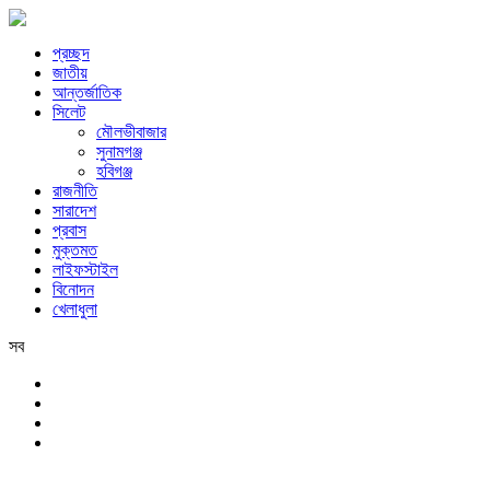
প্রচ্ছদ
জাতীয়
আন্তর্জাতিক
সিলেট
মৌলভীবাজার
সুনামগঞ্জ
হবিগঞ্জ
রাজনীতি
সারাদেশ
প্রবাস
মুক্তমত
লাইফস্টাইল
বিনোদন
খেলাধুলা
সব
সিলেট
বৃহস্পতিবার, ৬ই আগস্ট, ২০২৬ খ্রিস্টাব্দ, ২২শে শ্রাবণ, ১৪৩৩ বঙ্গাব্দ, ২৩শে