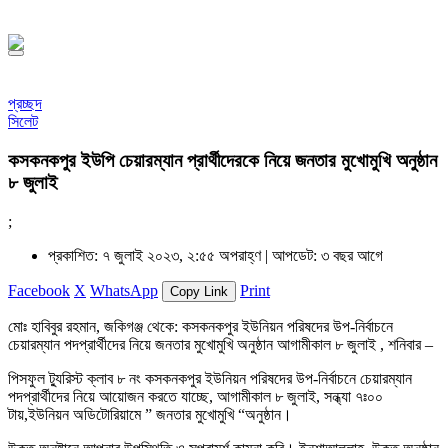
সফর, ১৪৪৮ হিজরি
প্রচ্ছদ
সিলেট
কসকনকপুর ইউপি চেয়ারম্যান প্রার্থীদেরকে নিয়ে জনতার মুখোমুখি অনুষ্ঠান
৮ জুলাই
;
প্রকাশিত: ৭ জুলাই ২০২৩, ২:৫৫ অপরাহ্ণ |
আপডেট: ৩ বছর আগে
Facebook
X
WhatsApp
Print
Copy Link
মোঃ হাবিবুর রহমান, জকিগঞ্জ থেকে: কসকনকপুর ইউনিয়ন পরিষদের উপ-নির্বাচনে
চেয়ারম্যান পদপ্রার্থীদের নিয়ে জনতার মুখোমুখি অনুষ্ঠান আগামীকাল ৮ জুলাই , শনিবার –
পিসফুল ট্যুরিস্ট ক্লাব ৮ নং কসকনকপুর ইউনিয়ন পরিষদের উপ-নির্বাচনে চেয়ারম্যান
পদপ্রার্থীদের নিয়ে আয়োজন করতে যাচ্ছে, আগামীকাল ৮ জুলাই, সন্ধ্যা ৭ঃ০০
টায়,ইউনিয়ন অডিটোরিয়ামে ” জনতার মুখোমুখি “অনুষ্ঠান।