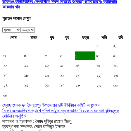
জকিগঞ্জ-কানাইঘাটসহ দেশবাসীকে ঈদুল ফিতরের শুভেচ্ছা জানিয়েছেন: ব্যারিস্টার
আকমাম খাঁন
পুরাতন সংবাদ দেখুন
সোম
মঙ্গল
বুধ
বৃহ
শুক্র
শনি
রবি
১
২
৩
৪
৫
৬
৭
৮
৯
১০
১১
১২
১৩
১৪
১৫
১৬
১৭
১৮
১৯
২০
২১
২২
২৩
২৪
২৫
২৬
২৭
২৮
২৯
৩০
৩১
স্বেচ্ছাসেবক দল জৈন্তাপুর উপজেলার ৬টি ইউনিয়ন কমিটি অনুমোদন
সিলেট এসএমপির উদ্যোগে পুলিশ লাইন্স স্কুলে আইন বিষয়ক সচেতনতা বৃদ্ধিমূলক
সেমিনার অনুষ্ঠিত
সম্পাদক ও প্রকাশক : সৈয়দ মুহিবুর রহমান মিছলু
ব্যবস্থাপনা সম্পাদক: সৈয়দ তালিমুল ইসলাম