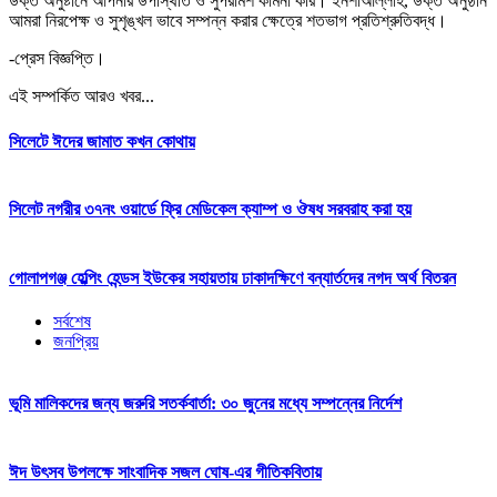
উক্ত অনুষ্টানে আপনার উপস্থিতি ও সুপরামর্শ কামনা করি। ইনশাআল্লাহ, উক্ত অনুষ্ঠান
আমরা নিরপেক্ষ ও সুশৃঙ্খল ভাবে সম্পন্ন করার ক্ষেত্রে শতভাগ প্রতিশ্রুতিবদ্ধ।
-প্রেস বিজ্ঞপ্তি।
এই সম্পর্কিত আরও খবর...
সিলেটে ঈদের জামাত কখন কোথায়
সিলেট নগরীর ৩৭নং ওয়ার্ডে ফ্রি মেডিকেল ক্যাম্প ও ঔষধ সরবরাহ করা হয়
গোলাপগঞ্জ হেল্পিং হেন্ডস ইউকের সহায়তায় ঢাকাদক্ষিণে বন্যার্তদের নগদ অর্থ বিতরন
সর্বশেষ
জনপ্রিয়
ভূমি মালিকদের জন্য জরুরি সতর্কবার্তা: ৩০ জুনের মধ্যে সম্পন্নের নির্দেশ
ঈদ উৎসব উপলক্ষে সাংবাদিক সজল ঘোষ-এর গীতিকবিতায়