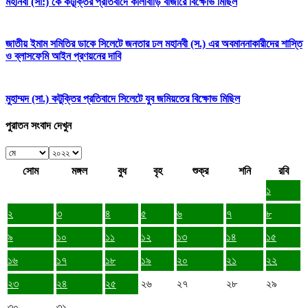
মহানবী (সা:) কে কটূক্তির প্রতিবাদে কালীবাড়ি বাজারে বিক্ষোভ মিছিল
জাতীয় ইমাম সমিতির ডাকে সিলেটে জনতার ঢল মহানবী (স.) এর অবমাননাকারীদের শাস্তি
ও ব্লাসফেমি আইন প্রণয়নের দাবি
মুহাম্মদ (সা.) কটুক্তির প্রতিবাদে সিলেটে যুব জমিয়তের বিক্ষোভ মিছিল
পুরাতন সংবাদ দেখুন
সোম
মঙ্গল
বুধ
বৃহ
শুক্র
শনি
রবি
১
২
৩
৪
৫
৬
৭
৮
৯
১০
১১
১২
১৩
১৪
১৫
১৬
১৭
১৮
১৯
২০
২১
২২
২৩
২৪
২৫
২৬
২৭
২৮
২৯
৩০
৩১