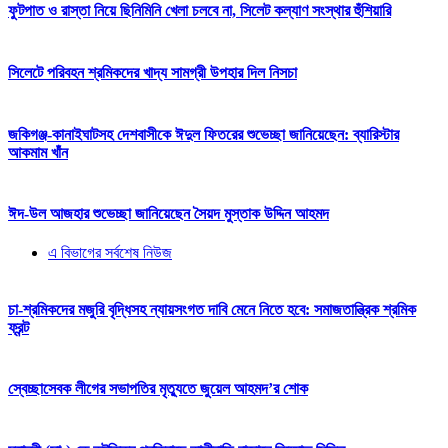
ফুটপাত ও রাস্তা নিয়ে ছিনিমিনি খেলা চলবে না, সিলেট কল্যাণ সংস্থার হুঁশিয়ারি
সিলেটে পরিবহন শ্রমিকদের খাদ্য সামগ্রী উপহার দিল নিসচা
জকিগঞ্জ-কানাইঘাটসহ দেশবাসীকে ঈদুল ফিতরের শুভেচ্ছা জানিয়েছেন: ব্যারিস্টার
আকমাম খাঁন
ঈদ-উল আজহার শুভেচ্ছা জানিয়েছেন সৈয়দ মুস্তাক উদ্দিন আহমদ
এ বিভাগের সর্বশেষ নিউজ
চা-শ্রমিকদের মজুরি বৃদ্ধিসহ ন্যায়সংগত দাবি মেনে নিতে হবে: সমাজতান্ত্রিক শ্রমিক
ফ্রন্ট
স্বেচ্ছাসেবক লীগের সভাপতির মৃত্যুতে জুয়েল আহমদ’র শোক