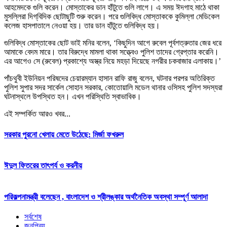
আহমেদকে গুলি করেন। মোস্তাকের ডান হাঁটুতে গুলি লাগে। এ সময় ঈদগাহ মাঠে থাকা
মুসল্লিরা দিগ্‌বিদিক ছোটাছুটি শুরু করেন। পরে গুলিবিদ্ধ মোস্তাককে কুমিল্লা মেডিকেল
কলেজ হাসপাতালে নেওয়া হয়। তার ডান হাঁটুতে গুলিবিদ্ধ হয়।
গুলিবিদ্ধ মোস্তাকের ছোট ভাই মনির বলেন, ‘কিছুদিন আগে রুবেল পূর্বশত্রুতার জের ধরে
আমাকে বেদম মারে। তার বিরুদ্ধে মামলা থাকা সত্ত্বেও পুলিশ তাদের গ্রেপ্তার করেনি।
এর আগেও সে (রুবেল) প্রকাশ্যে অস্ত্র নিয়ে মহড়া দিয়েছে নগরীর চকবাজার এলাকায়।’
পাঁচথুবী ইউনিয়ন পরিষদের চেয়ারম্যান হাসান রাফি রাজু বলেন, ঘটনার পরপর অতিরিক্ত
পুলিশ সুপার সদর সার্কেল সোহান সরকার, কোতোয়ালি মডেল থানার ওসিসহ পুলিশ সদস্যরা
ঘটনাস্থলে উপস্থিত হন। এখন পরিস্থিতি স্বাভাবিক।
এই সম্পর্কিত আরও খবর...
সরকার পুরনো খেলায় মেতে উঠেছে: মির্জা ফখরুল
ঈদুল ফিতরের তাৎপর্য ও করনীয়
পরিকল্পনামন্ত্রী বলেছেন , বাংলাদেশ ও শ্রীলঙ্কার অর্থনৈতিক অবস্থা সম্পূর্ণ আলাদা
সর্বশেষ
জনপ্রিয়