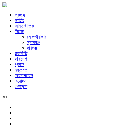
প্রচ্ছদ
জাতীয়
আন্তর্জাতিক
সিলেট
মৌলভীবাজার
সুনামগঞ্জ
হবিগঞ্জ
রাজনীতি
সারাদেশ
প্রবাস
মুক্তমত
লাইফস্টাইল
বিনোদন
খেলাধুলা
সব
সিলেট
বৃহস্পতিবার, ৬ই আগস্ট, ২০২৬ খ্রিস্টাব্দ, ২২শে শ্রাবণ, ১৪৩৩ বঙ্গাব্দ, ২৩শে