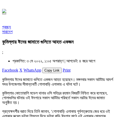
সফর, ১৪৪৮ হিজরি
প্রচ্ছদ
সারাদেশ
কুমিল্লায় ঈদের জামাতে গুলিতে আহত একজন
;
প্রকাশিত: ৩ মে ২০২২, ১:০৫ অপরাহ্ণ |
আপডেট: ৪ বছর আগে
Facebook
X
WhatsApp
Print
Copy Link
কুমিল্লায় ঈদের জামাতে গুলিতে একজন আহত হয়েছেন। মঙ্গলবার সকাল আটটায় আদর্শ
সদর উপজেলার সীমান্তবর্তী গোলাবাড়ি এলাকায় এ ঘটনা ঘটে।
কুমিল্লার কোতোয়ালি মডেল থানার ওসি সহিদুর রহমান বিষয়টি নিশ্চিত করে বলেছেন,
গোলাগুলির ঘটনায় ওই ঈদগায়ে সকাল আটটার পরিবর্তে সকাল নয়টায় ঈদের জামাত
অনুষ্ঠিত হয়।
প্রত্যক্ষদর্শীর বরাত দিয়ে তিনি জানান, ‘গোলাবাড়ি এলাকায় পূর্বশত্রুতার জের ধরে ওই
এলাকার রুবেল ভূইয়া পিস্তল দিয়ে ভূইয়া বাড়ি ঈদগাহ মাঠে ওই এলাকার মোস্তাক