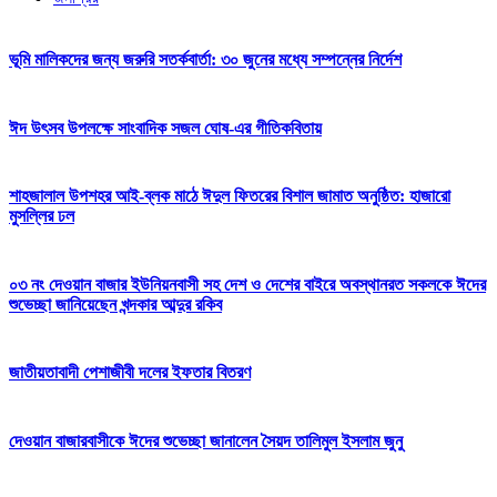
ভূমি মালিকদের জন্য জরুরি সতর্কবার্তা: ৩০ জুনের মধ্যে সম্পন্নের নির্দেশ
ঈদ উৎসব উপলক্ষে সাংবাদিক সজল ঘোষ-এর গীতিকবিতায়
শাহজালাল উপশহর আই-ব্লক মাঠে ঈদুল ফিতরের বিশাল জামাত অনুষ্ঠিত: হাজারো
মুসল্লির ঢল
০৩ নং দেওয়ান বাজার ইউনিয়নবাসী সহ দেশ ও দেশের বাইরে অবস্থানরত সকলকে ঈদের
শুভেচ্ছা জানিয়েছেন খন্দকার আব্দুর রকিব
জাতীয়তাবাদী পেশাজীবী দলের ইফতার বিতরণ
দেওয়ান বাজারবাসীকে ঈদের শুভেচ্ছা জানালেন সৈয়দ তালিমুল ইসলাম জুনু