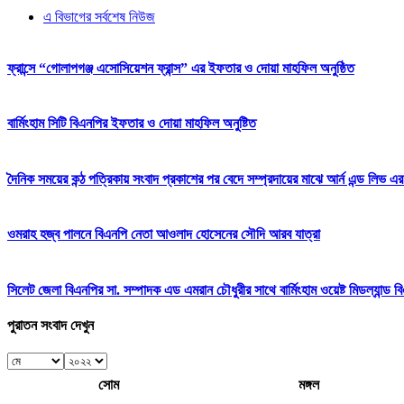
এ বিভাগের সর্বশেষ নিউজ
ফ্রান্সে “গোলাপগঞ্জ এসোসিয়েশন ফ্রান্স” এর ইফতার ও দোয়া মাহফিল অনুষ্ঠিত
বার্মিংহাম সিটি বিএনপির ইফতার ও দোয়া মাহফিল অনুষ্টিত
দৈনিক সময়ের কন্ঠ পত্রিকায় সংবাদ প্রকাশের পর বেদে সম্প্রদায়ের মাঝে আর্ন এন্ড লিভ এর
ওমরাহ হজ্ব পালনে বিএনপি নেতা আওলাদ হোসেনের সৌদি আরব যাত্রা
সিলেট জেলা বিএনপির সা. সম্পাদক এড এমরান চৌধুরীর সাথে বার্মিংহাম ওয়েষ্ট মিডল্যান্ড 
পুরাতন সংবাদ দেখুন
সোম
মঙ্গল