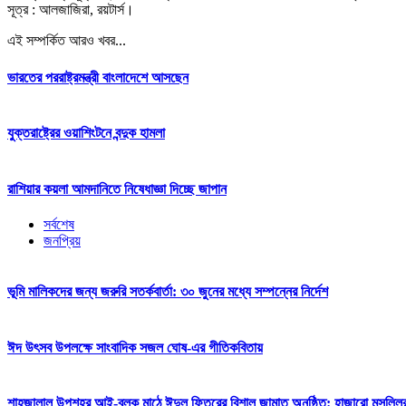
সূত্র : আলজাজিরা, রয়টার্স।
এই সম্পর্কিত আরও খবর...
ভারতের পররাষ্ট্রমন্ত্রী বাংলাদেশে আসছেন
যুক্তরাষ্ট্রের ওয়াশিংটনে বন্দুক হামলা
রাশিয়ার কয়লা আমদানিতে নিষেধাজ্ঞা দিচ্ছে জাপান
সর্বশেষ
জনপ্রিয়
ভূমি মালিকদের জন্য জরুরি সতর্কবার্তা: ৩০ জুনের মধ্যে সম্পন্নের নির্দেশ
ঈদ উৎসব উপলক্ষে সাংবাদিক সজল ঘোষ-এর গীতিকবিতায়
শাহজালাল উপশহর আই-ব্লক মাঠে ঈদুল ফিতরের বিশাল জামাত অনুষ্ঠিত: হাজারো মুসল্লি