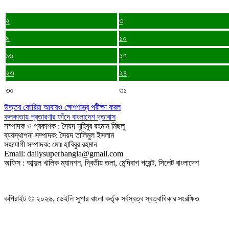
২
৩
৯
১০
১৬
১৭
২৩
২৪
৩০
৩১
উত্তর কোরিয়া আবারও ক্ষেপণাস্ত্র পরীক্ষা করল
কলকাতায় প্রতারণার ফাঁদে বাংলাদেশ দূতাবাস
সম্পাদক ও প্রকাশক : সৈয়দ মুহিবুর রহমান মিছলু
ব্যবস্থাপনা সম্পাদক: সৈয়দ তালিমুল ইসলাম
সহযোগী সম্পাদক: মোঃ হাবিবুর রহমান
Email: dailysuperbangla@gmail.com
অফিস : আব্দুল খালিক ম্যানশন, দ্বিতীয় তলা, মেন্দিবাগ পয়েন্ট, সিলেট বাংলাদেশ
কপিরাইট © ২০২৬, ডেইলি সুপার বাংলা কর্তৃক সর্বস্বত্ব স্বত্বাধিকার সংরক্ষিত