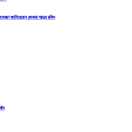
্ছা জানিয়েছেন খন্দকার আব্দুর রকিব
াঁন