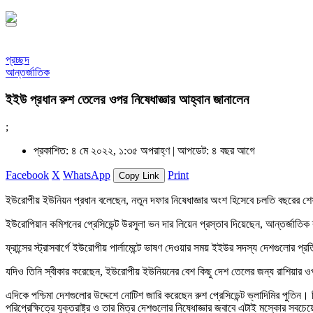
প্রচ্ছদ
আন্তর্জাতিক
ইইউ প্রধান রুশ তেলের ওপর নিষেধাজ্ঞার আহ্বান জানালেন
;
প্রকাশিত: ৪ মে ২০২২, ১:৩৫ অপরাহ্ণ |
আপডেট: ৪ বছর আগে
Facebook
X
WhatsApp
Print
Copy Link
ইউরোপীয় ইউনিয়ন প্রধান বলেছেন, নতুন দফার নিষেধাজ্ঞার অংশ হিসেবে চলতি বছরের শ
ইউরোপিয়ান কমিশনের প্রেসিডেন্ট উরসুলা ভন দার লিয়েন প্রস্তাব দিয়েছেন, আন্তর্জাতিক ব্
ফ্রান্সের স্ট্রাসবার্গে ইউরোপীয় পার্লামেন্টে ভাষণ দেওয়ার সময় ইইউর সদস্য দেশগু
যদিও তিনি স্বীকার করেছেন, ইউরোপীয় ইউনিয়নের বেশ কিছু দেশ তেলের জন্য রাশিয়ার ওপ
এদিকে পশ্চিমা দেশগুলোর উদ্দেশে নোটিশ জারি করেছেন রুশ প্রেসিডেন্ট ভ্লাদিমির পুতিন
পরিপ্রেক্ষিত্রে যুক্তরাষ্ট্র ও তার মিত্র দেশগুলোর নিষেধাজ্ঞার জবাবে এটাই মস্কোর সবচেয়