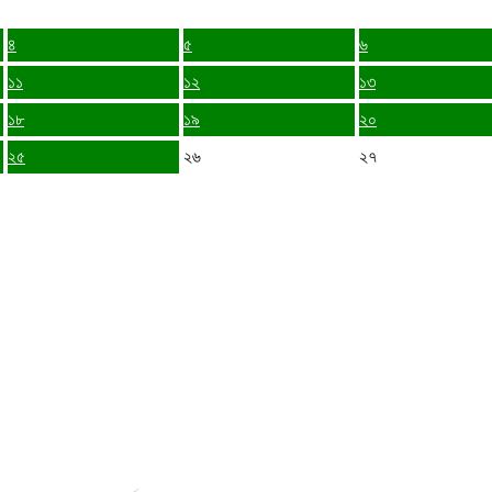
৪
৫
৬
১১
১২
১৩
১৮
১৯
২০
২৫
২৬
২৭