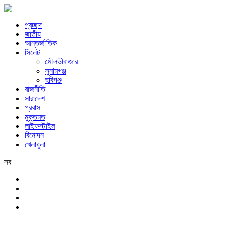
প্রচ্ছদ
জাতীয়
আন্তর্জাতিক
সিলেট
মৌলভীবাজার
সুনামগঞ্জ
হবিগঞ্জ
রাজনীতি
সারাদেশ
প্রবাস
মুক্তমত
লাইফস্টাইল
বিনোদন
খেলাধুলা
সব
সিলেট
বৃহস্পতিবার, ৬ই আগস্ট, ২০২৬ খ্রিস্টাব্দ, ২২শে শ্রাবণ, ১৪৩৩ বঙ্গাব্দ, ২৩শে 