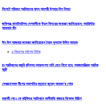
সিলেটে পরিবহন শ্রমিকদের খাদ্য সামগ্রী উপহার দিল নিসচা
জকিগঞ্জ-কানাইঘাটসহ দেশবাসীকে ঈদুল ফিতরের শুভেচ্ছা জানিয়েছেন: ব্যারিস্টার
আকমাম খাঁন
ঈদ-উল আজহার শুভেচ্ছা জানিয়েছেন সৈয়দ মুস্তাক উদ্দিন আহমদ
এ বিভাগের সর্বশেষ নিউজ
চা-শ্রমিকদের মজুরি বৃদ্ধিসহ ন্যায়সংগত দাবি মেনে নিতে হবে: সমাজতান্ত্রিক শ্রমিক
ফ্রন্ট
স্বেচ্ছাসেবক লীগের সভাপতির মৃত্যুতে জুয়েল আহমদ’র শোক
মহানবী (সা:) কে কটূক্তির প্রতিবাদে কালীবাড়ি বাজারে বিক্ষোভ মিছিল