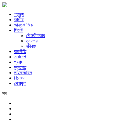
প্রচ্ছদ
জাতীয়
আন্তর্জাতিক
সিলেট
মৌলভীবাজার
সুনামগঞ্জ
হবিগঞ্জ
রাজনীতি
সারাদেশ
প্রবাস
মুক্তমত
লাইফস্টাইল
বিনোদন
খেলাধুলা
সব
সিলেট
সোমবার, ১০ই আগস্ট, ২০২৬ খ্রিস্টাব্দ, ২৬শে শ্রাবণ, ১৪৩৩ বঙ্গাব্দ, ২৭শে