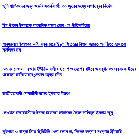
ভূমি মালিকদের জন্য জরুরি সতর্কবার্তা: ৩০ জুনের মধ্যে সম্পন্নের নির্দেশ
ঈদ উৎসব উপলক্ষে সাংবাদিক সজল ঘোষ-এর গীতিকবিতায়
শাহজালাল উপশহর আই-ব্লক মাঠে ঈদুল ফিতরের বিশাল জামাত অনুষ্ঠিত: হাজারো
মুসল্লির ঢল
০৩ নং দেওয়ান বাজার ইউনিয়নবাসী সহ দেশ ও দেশের বাইরে অবস্থানরত সকলকে ঈদের
শুভেচ্ছা জানিয়েছেন খন্দকার আব্দুর রকিব
জাতীয়তাবাদী পেশাজীবী দলের ইফতার বিতরণ
দেওয়ান বাজারবাসীকে ঈদের শুভেচ্ছা জানালেন সৈয়দ তালিমুল ইসলাম জুনু
ফুটপাত ও রাস্তা নিয়ে ছিনিমিনি খেলা চলবে না, সিলেট কল্যাণ সংস্থার হুঁশিয়ারি