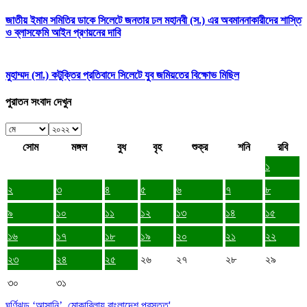
জাতীয় ইমাম সমিতির ডাকে সিলেটে জনতার ঢল মহানবী (স.) এর অবমাননাকারীদের শাস্তি
ও ব্লাসফেমি আইন প্রণয়নের দাবি
মুহাম্মদ (সা.) কটুক্তির প্রতিবাদে সিলেটে যুব জমিয়তের বিক্ষোভ মিছিল
পুরাতন সংবাদ দেখুন
সোম
মঙ্গল
বুধ
বৃহ
শুক্র
শনি
রবি
১
২
৩
৪
৫
৬
৭
৮
৯
১০
১১
১২
১৩
১৪
১৫
১৬
১৭
১৮
১৯
২০
২১
২২
২৩
২৪
২৫
২৬
২৭
২৮
২৯
৩০
৩১
ঘূর্ণিঝড় ‘আসানি’, মোকাবিলায় বাংলাদেশ প্রস্তুত'