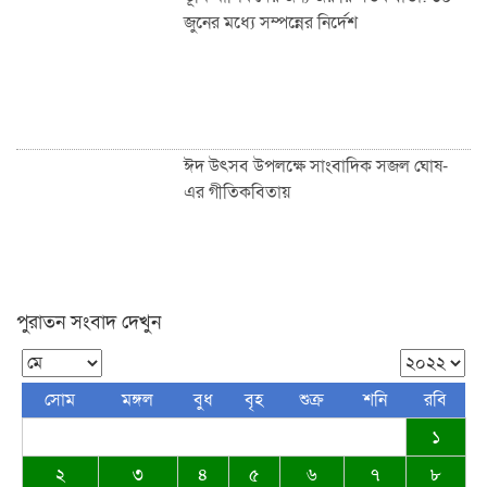
জুনের মধ্যে সম্পন্নের নির্দেশ
ঈদ উৎসব উপলক্ষে সাংবাদিক সজল ঘোষ-
এর গীতিকবিতায়
পুরাতন সংবাদ দেখুন
শাহজালাল উপশহর আই-ব্লক মাঠে ঈদুল
ফিতরের বিশাল জামাত অনুষ্ঠিত: হাজারো
মুসল্লির ঢল
সোম
মঙ্গল
বুধ
বৃহ
শুক্র
শনি
রবি
১
২
৩
৪
৫
৬
৭
৮