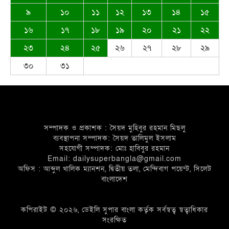
০৩ নং দেওয়ান বাজার ইউনিয়নবাসী সহ দেশ
৯
১০
১১
১২
১৩
১৪
১৫
ও দেশের বাইরে অবস্থানরত সকলকে ঈদের
১৬
১৭
১৮
১৯
২০
২১
২২
শুভেচ্ছা জানিয়েছেন খন্দকার আব্দুর রকিব
২৩
২৪
২৫
২৬
২৭
২৮
২৯
৩০
৩১
জাতীয়তাবাদী পেশাজীবী দলের ইফতার
বিতরণ
সম্পাদক ও প্রকাশক : সৈয়দ মুহিবুর রহমান মিছলু
ব্যবস্থাপনা সম্পাদক: সৈয়দ তালিমুল ইসলাম
সহযোগী সম্পাদক: মোঃ হাবিবুর রহমান
Email: dailysuperbangla@gmail.com
দেওয়ান বাজারবাসীকে ঈদের শুভেচ্ছা
অফিস : আব্দুল খালিক ম্যানশন, দ্বিতীয় তলা, মেন্দিবাগ পয়েন্ট, সিলেট
বাংলাদেশ
জানালেন সৈয়দ তালিমুল ইসলাম জুনু
কপিরাইট © ২০২৬, ডেইলি সুপার বাংলা কর্তৃক সর্বস্বত্ব স্বত্বাধিকার
সংরক্ষিত