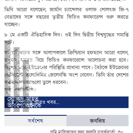
তিনি আরো বলেছেন, জার্মান চ্যান্সেলর ওলাফ শোলৎজ জি-৭
নেতাদের সঙ্গে বছরের তৃতীয় ভিডিও কনফারেন্স শুরু করতে
যাচ্ছেন।
৮ মে একটি ঐতিহাসিক দিন। ওই দিন দ্বিতীয় বিশ্বযুদ্ধের সমাপ্তি
ঘটে।
কোন
সাংবাদিকদের সঙ্গে আলাপকালে ক্রিশ্চিয়ান হফম্যান আরো বলেন,
দেশ
শ্রীলঙ্কা
থেকে
বিশ্বব্যাংক
চলমান সমস্যা নিয়ে ভিডিও কনফারেন্সে আলোচনা করা হবে।
কতজন
থেকে
সুইডেনে
বিশেষ করে ইউক্রেনের পরিস্থিতি প্রাধান্য পাবে। বৈঠকে ইউক্রেনের
হজে
১৬
সাম্প্রদায়িক
প্রেসিডেন্ট ভলোদিমির জেলেনস্কি অংশ নেবেন। তিনি তাঁর দেশের
যেতে
কোটি
দাঙ্গা,
বর্তমান সমস্যাগুলো তুলে ধরবেন।
পারবেন,
মার্কিন
পুলিশ
সূত্র: এনডিটিভি।
জানাল
ডলার
সদস্যসহ
সৌদি
অর্থ
আহত
এই সম্পর্কিত আরও খবর...
আরব
পেয়েছে
অনেকে
সর্বশেষ
জনপ্রিয়
ভূমি মালিকদের জন্য জরুরি সতর্কবার্তা: ৩০