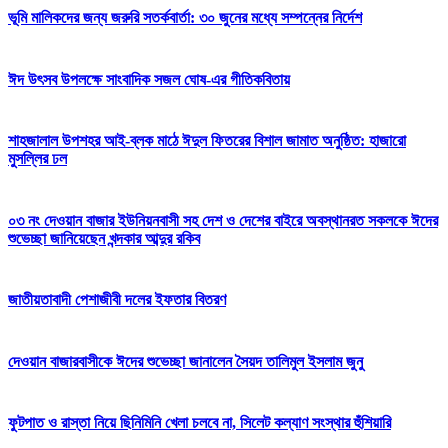
ভূমি মালিকদের জন্য জরুরি সতর্কবার্তা: ৩০ জুনের মধ্যে সম্পন্নের নির্দেশ
ঈদ উৎসব উপলক্ষে সাংবাদিক সজল ঘোষ-এর গীতিকবিতায়
শাহজালাল উপশহর আই-ব্লক মাঠে ঈদুল ফিতরের বিশাল জামাত অনুষ্ঠিত: হাজারো
মুসল্লির ঢল
০৩ নং দেওয়ান বাজার ইউনিয়নবাসী সহ দেশ ও দেশের বাইরে অবস্থানরত সকলকে ঈদের
শুভেচ্ছা জানিয়েছেন খন্দকার আব্দুর রকিব
জাতীয়তাবাদী পেশাজীবী দলের ইফতার বিতরণ
দেওয়ান বাজারবাসীকে ঈদের শুভেচ্ছা জানালেন সৈয়দ তালিমুল ইসলাম জুনু
ফুটপাত ও রাস্তা নিয়ে ছিনিমিনি খেলা চলবে না, সিলেট কল্যাণ সংস্থার হুঁশিয়ারি