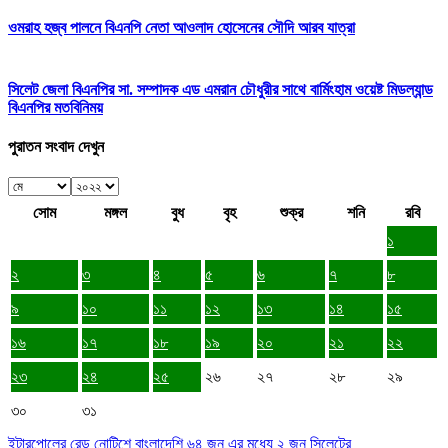
ওমরাহ হজ্ব পালনে বিএনপি নেতা আওলাদ হোসেনের সৌদি আরব যাত্রা
সিলেট জেলা বিএনপির সা. সম্পাদক এড এমরান চৌধুরীর সাথে বার্মিংহাম ওয়েষ্ট মিডল্যান্ড
বিএনপির মতবিনিময়
পুরাতন সংবাদ দেখুন
সোম
মঙ্গল
বুধ
বৃহ
শুক্র
শনি
রবি
১
২
৩
৪
৫
৬
৭
৮
৯
১০
১১
১২
১৩
১৪
১৫
১৬
১৭
১৮
১৯
২০
২১
২২
২৩
২৪
২৫
২৬
২৭
২৮
২৯
৩০
৩১
ইন্টারপোলের রেড নোটিশে বাংলাদেশি ৬৪ জন এর মধ্যে ২ জন সিলেটের