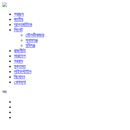
প্রচ্ছদ
জাতীয়
আন্তর্জাতিক
সিলেট
মৌলভীবাজার
সুনামগঞ্জ
হবিগঞ্জ
রাজনীতি
সারাদেশ
প্রবাস
মুক্তমত
লাইফস্টাইল
বিনোদন
খেলাধুলা
সব
সিলেট
শনিবার, ৮ই আগস্ট, ২০২৬ খ্রিস্টাব্দ, ২৪শে শ্রাবণ, ১৪৩৩ বঙ্গাব্দ, ২৫শে সফর,