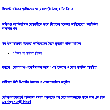
সিলেটে পরিবহন শ্রমিকদের খাদ্য সামগ্রী উপহার দিল নিসচা
জকিগঞ্জ-কানাইঘাটসহ দেশবাসীকে ঈদুল ফিতরের শুভেচ্ছা জানিয়েছেন: ব্যারিস্টার
আকমাম খাঁন
ঈদ-উল আজহার শুভেচ্ছা জানিয়েছেন সৈয়দ মুস্তাক উদ্দিন আহমদ
এ বিভাগের সর্বশেষ নিউজ
ফ্রান্সে “গোলাপগঞ্জ এসোসিয়েশন ফ্রান্স” এর ইফতার ও দোয়া মাহফিল অনুষ্ঠিত
বার্মিংহাম সিটি বিএনপির ইফতার ও দোয়া মাহফিল অনুষ্টিত
দৈনিক সময়ের কন্ঠ পত্রিকায় সংবাদ প্রকাশের পর বেদে সম্প্রদায়ের মাঝে আর্ন এন্ড লিভ
এর খাদ্য সামগ্রী বিতরণ