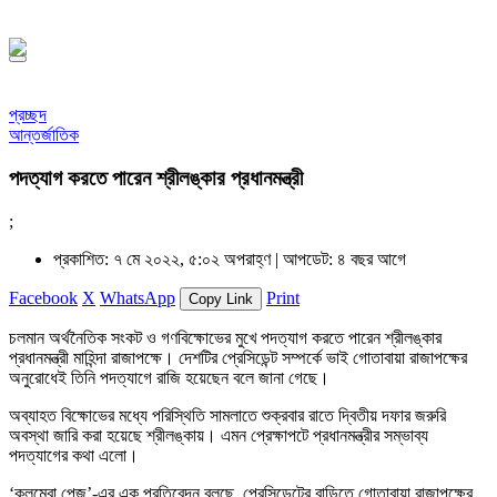
১৪৪৮ হিজরি
প্রচ্ছদ
আন্তর্জাতিক
পদত্যাগ করতে পারেন শ্রীলঙ্কার প্রধানমন্ত্রী
;
প্রকাশিত: ৭ মে ২০২২, ৫:০২ অপরাহ্ণ |
আপডেট: ৪ বছর আগে
Facebook
X
WhatsApp
Print
Copy Link
চলমান অর্থনৈতিক সংকট ও গণবিক্ষোভের মুখে পদত্যাগ করতে পারেন শ্রীলঙ্কার
প্রধানমন্ত্রী মাহিন্দা রাজাপক্ষে। দেশটির প্রেসিডেন্ট সম্পর্কে ভাই গোতাবায়া রাজাপক্ষের
অনুরোধেই তিনি পদত্যাগে রাজি হয়েছেন বলে জানা গেছে।
অব্যাহত বিক্ষোভের মধ্যে পরিস্থিতি সামলাতে শুক্রবার রাতে দ্বিতীয় দফার জরুরি
অবস্থা জারি করা হয়েছে শ্রীলঙ্কায়। এমন প্রেক্ষাপটে প্রধানমন্ত্রীর সম্ভাব্য
পদত্যাগের কথা এলো।
‘কলম্বো পেজ’-এর এক প্রতিবেদন বলছে, প্রেসিডেন্টের বাড়িতে গোতাবায়া রাজাপক্ষের