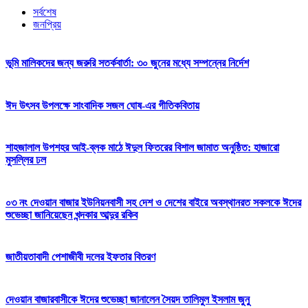
সর্বশেষ
জনপ্রিয়
ভূমি মালিকদের জন্য জরুরি সতর্কবার্তা: ৩০ জুনের মধ্যে সম্পন্নের নির্দেশ
ঈদ উৎসব উপলক্ষে সাংবাদিক সজল ঘোষ-এর গীতিকবিতায়
শাহজালাল উপশহর আই-ব্লক মাঠে ঈদুল ফিতরের বিশাল জামাত অনুষ্ঠিত: হাজারো
মুসল্লির ঢল
০৩ নং দেওয়ান বাজার ইউনিয়নবাসী সহ দেশ ও দেশের বাইরে অবস্থানরত সকলকে ঈদের
শুভেচ্ছা জানিয়েছেন খন্দকার আব্দুর রকিব
জাতীয়তাবাদী পেশাজীবী দলের ইফতার বিতরণ
দেওয়ান বাজারবাসীকে ঈদের শুভেচ্ছা জানালেন সৈয়দ তালিমুল ইসলাম জুনু