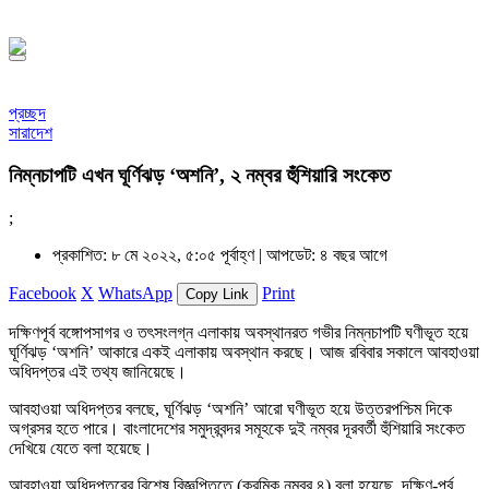
১৪৪৮ হিজরি
প্রচ্ছদ
সারাদেশ
নিম্নচাপটি এখন ঘূর্ণিঝড় ‘অশনি’, ২ নম্বর হুঁশিয়ারি সংকেত
;
প্রকাশিত: ৮ মে ২০২২, ৫:০৫ পূর্বাহ্ণ |
আপডেট: ৪ বছর আগে
Facebook
X
WhatsApp
Print
Copy Link
দক্ষিণপূর্ব বঙ্গোপসাগর ও তৎসংলগ্ন এলাকায় অবস্থানরত গভীর নিম্নচাপটি ঘণীভূত হয়ে
ঘূর্ণিঝড় ‘অশনি’ আকারে একই এলাকায় অবস্থান করছে। আজ রবিবার সকালে আবহাওয়া
অধিদপ্তর এই তথ্য জানিয়েছে।
আবহাওয়া অধিদপ্তর বলছে, ঘূর্ণিঝড় ‘অশনি’ আরো ঘণীভূত হয়ে উত্তরপশ্চিম দিকে
অগ্রসর হতে পারে। বাংলাদেশের সমুদ্রবন্দর সমূহকে দুই নম্বর দূরবর্তী হুঁশিয়ারি সংকেত
দেখিয়ে যেতে বলা হয়েছে।
আবহাওয়া অধিদপ্তরের বিশেষ বিজ্ঞপ্তিতে (ক্রমিক নম্বর ৪) বলা হয়েছে, দক্ষিণ-পূর্ব