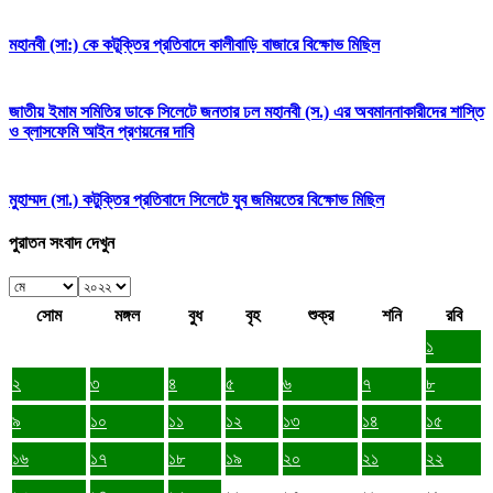
মহানবী (সা:) কে কটূক্তির প্রতিবাদে কালীবাড়ি বাজারে বিক্ষোভ মিছিল
জাতীয় ইমাম সমিতির ডাকে সিলেটে জনতার ঢল মহানবী (স.) এর অবমাননাকারীদের শাস্তি
ও ব্লাসফেমি আইন প্রণয়নের দাবি
মুহাম্মদ (সা.) কটুক্তির প্রতিবাদে সিলেটে যুব জমিয়তের বিক্ষোভ মিছিল
পুরাতন সংবাদ দেখুন
সোম
মঙ্গল
বুধ
বৃহ
শুক্র
শনি
রবি
১
২
৩
৪
৫
৬
৭
৮
৯
১০
১১
১২
১৩
১৪
১৫
১৬
১৭
১৮
১৯
২০
২১
২২