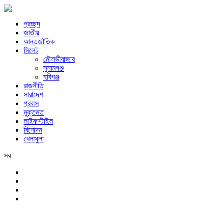
প্রচ্ছদ
জাতীয়
আন্তর্জাতিক
সিলেট
মৌলভীবাজার
সুনামগঞ্জ
হবিগঞ্জ
রাজনীতি
সারাদেশ
প্রবাস
মুক্তমত
লাইফস্টাইল
বিনোদন
খেলাধুলা
সব
সিলেট
রবিবার, ৯ই আগস্ট, ২০২৬ খ্রিস্টাব্দ, ২৫শে শ্রাবণ, ১৪৩৩ বঙ্গাব্দ, ২৬শে সফর,