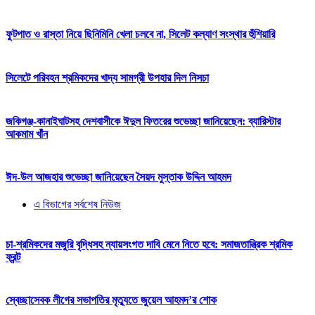
ফুটপাত ও রাস্তা নিয়ে ছিনিমিনি খেলা চলবে না, সিলেট কল্যাণ সংস্থার হুঁশিয়ারি
সিলেটে পরিবহন শ্রমিকদের খাদ্য সামগ্রী উপহার দিল নিসচা
জকিগঞ্জ-কানাইঘাটসহ দেশবাসীকে ঈদুল ফিতরের শুভেচ্ছা জানিয়েছেন: ব্যারিস্টার
আকমাম খাঁন
ঈদ-উল আজহার শুভেচ্ছা জানিয়েছেন সৈয়দ মুস্তাক উদ্দিন আহমদ
এ বিভাগের সর্বশেষ নিউজ
চা-শ্রমিকদের মজুরি বৃদ্ধিসহ ন্যায়সংগত দাবি মেনে নিতে হবে: সমাজতান্ত্রিক শ্রমিক
ফ্রন্ট
স্বেচ্ছাসেবক লীগের সভাপতির মৃত্যুতে জুয়েল আহমদ’র শোক