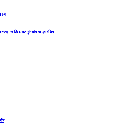
র ঢল
্ছা জানিয়েছেন খন্দকার আব্দুর রকিব
াঁন