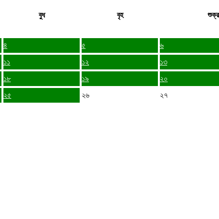
বুধ
বৃহ
শুক্র
৪
৫
৬
১১
১২
১৩
১৮
১৯
২০
২৫
২৬
২৭