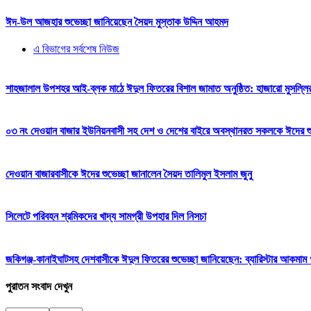
ঈদ-উল আজহার শুভেচ্ছা জানিয়েছেন সৈয়দ মুস্তাক উদ্দিন আহমদ
এ বিভাগের সর্বশেষ নিউজ
শাহজালাল উপশহর আই-ব্লক মাঠে ঈদুল ফিতরের বিশাল জামাত অনুষ্ঠিত: হাজারো মুসল্লি
০৩ নং দেওয়ান বাজার ইউনিয়নবাসী সহ দেশ ও দেশের বাইরে অবস্থানরত সকলকে ঈদের শুভেচ
দেওয়ান বাজারবাসীকে ঈদের শুভেচ্ছা জানালেন সৈয়দ তালিমুল ইসলাম জুনু
সিলেটে পরিবহন শ্রমিকদের খাদ্য সামগ্রী উপহার দিল নিসচা
জকিগঞ্জ-কানাইঘাটসহ দেশবাসীকে ঈদুল ফিতরের শুভেচ্ছা জানিয়েছেন: ব্যারিস্টার আকমাম খ
পুরাতন সংবাদ দেখুন