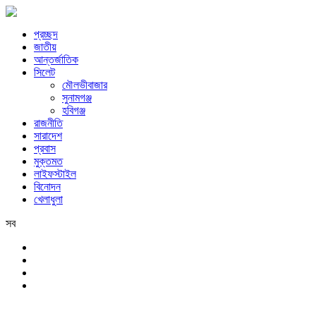
প্রচ্ছদ
জাতীয়
আন্তর্জাতিক
সিলেট
মৌলভীবাজার
সুনামগঞ্জ
হবিগঞ্জ
রাজনীতি
সারাদেশ
প্রবাস
মুক্তমত
লাইফস্টাইল
বিনোদন
খেলাধুলা
সব
সিলেট
শনিবার, ৮ই আগস্ট, ২০২৬ খ্রিস্টাব্দ, ২৪শে শ্রাবণ, ১৪৩৩ বঙ্গাব্দ, ২৫শে সফর, 