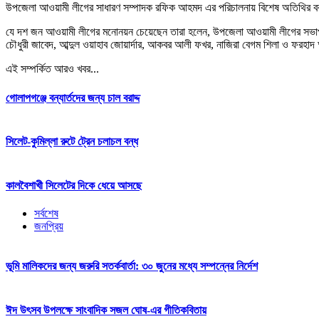
উপজেলা আওয়ামী লীগের সাধারণ সম্পাদক রফিক আহমদ এর পরিচালনায় বিশেষ অতিথির বক্তব
যে দশ জন আওয়ামী লীগের মনোনয়ন চেয়েছেন তারা হলেন, উপজেলা আওয়ামী লীগের সভাপতি (ভা
চৌধুরী জাবেদ, আব্দুল ওয়াহাব জোয়ার্দার, আকবর আলী ফখর, নাজিরা বেগম শিলা ও ফরহ
এই সম্পর্কিত আরও খবর...
গোলাপগঞ্জে বন্যার্তদের জন্য চাল বরাদ্দ
সিলেট-কুমিল্লা রুটে ট্রেন চলাচল বন্ধ
কালবৈশাখী সিলেটের দিকে ধেয়ে আসছে
সর্বশেষ
জনপ্রিয়
ভূমি মালিকদের জন্য জরুরি সতর্কবার্তা: ৩০ জুনের মধ্যে সম্পন্নের নির্দেশ
ঈদ উৎসব উপলক্ষে সাংবাদিক সজল ঘোষ-এর গীতিকবিতায়