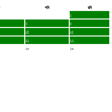
শনি
রবি
১
৭
৮
১৪
১৫
২১
২২
২৮
২৯