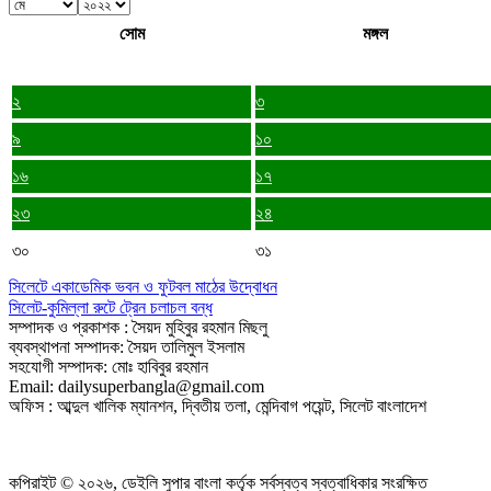
সোম
মঙ্গল
২
৩
৯
১০
১৬
১৭
২৩
২৪
৩০
৩১
সিলেটে একাডেমিক ভবন ও ফুটবল মাঠের উদ্বোধন
সিলেট-কুমিল্লা রুটে ট্রেন চলাচল বন্ধ
সম্পাদক ও প্রকাশক : সৈয়দ মুহিবুর রহমান মিছলু
ব্যবস্থাপনা সম্পাদক: সৈয়দ তালিমুল ইসলাম
সহযোগী সম্পাদক: মোঃ হাবিবুর রহমান
Email: dailysuperbangla@gmail.com
অফিস : আব্দুল খালিক ম্যানশন, দ্বিতীয় তলা, মেন্দিবাগ পয়েন্ট, সিলেট বাংলাদেশ
কপিরাইট © ২০২৬, ডেইলি সুপার বাংলা কর্তৃক সর্বস্বত্ব স্বত্বাধিকার সংরক্ষিত