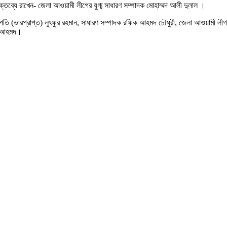
্যে রাখেন- জেলা আওয়ামী লীগের যুগ্ম সাধারণ সম্পাদক মোহাম্মদ আলী দুলাল ।
রপ্রাপ্ত) লুৎফুর রহমান, সাধারণ সম্পাদক রফিক আহমদ চৌধুরী, জেলা আওয়ামী লীগ নেতা হ
াদ আহমদ।