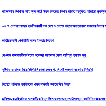
শাহজালাল উপশহর আই-ব্লক মাঠে ঈদুল ফিতরের বিশাল জামাত অনুষ্ঠিত: হাজারো মুসল্লি
০৩ নং দেওয়ান বাজার ইউনিয়নবাসী সহ দেশ ও দেশের বাইরে অবস্থানরত সকলকে ঈদের শুভেচ
জাতীয়তাবাদী পেশাজীবী দলের ইফতার বিতরণ
দেওয়ান বাজারবাসীকে ঈদের শুভেচ্ছা জানালেন সৈয়দ তালিমুল ইসলাম জুনু
ফুটপাত ও রাস্তা নিয়ে ছিনিমিনি খেলা চলবে না, সিলেট কল্যাণ সংস্থার হুঁশিয়ারি
সিলেটে পরিবহন শ্রমিকদের খাদ্য সামগ্রী উপহার দিল নিসচা
জকিগঞ্জ-কানাইঘাটসহ দেশবাসীকে ঈদুল ফিতরের শুভেচ্ছা জানিয়েছেন: ব্যারিস্টার আকমাম খ