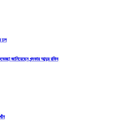
র ঢল
্ছা জানিয়েছেন খন্দকার আব্দুর রকিব
াঁন