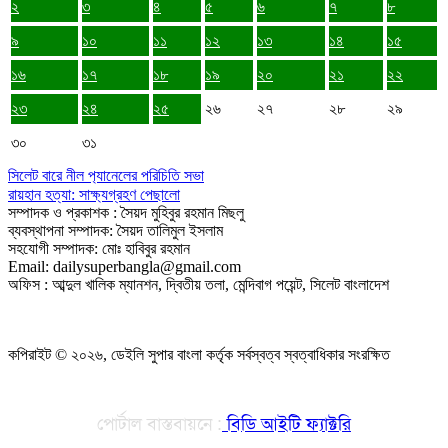
২
৩
৪
৫
৬
৭
৮
৯
১০
১১
১২
১৩
১৪
১৫
১৬
১৭
১৮
১৯
২০
২১
২২
২৩
২৪
২৫
২৬
২৭
২৮
২৯
৩০
৩১
সিলেট বারে নীল প‍্যানেলের পরিচিতি সভা
রায়হান হত্যা: সাক্ষ্যগ্রহণ পেছালো
সম্পাদক ও প্রকাশক : সৈয়দ মুহিবুর রহমান মিছলু
ব্যবস্থাপনা সম্পাদক: সৈয়দ তালিমুল ইসলাম
সহযোগী সম্পাদক: মোঃ হাবিবুর রহমান
Email: dailysuperbangla@gmail.com
অফিস : আব্দুল খালিক ম্যানশন, দ্বিতীয় তলা, মেন্দিবাগ পয়েন্ট, সিলেট বাংলাদেশ
কপিরাইট © ২০২৬, ডেইলি সুপার বাংলা কর্তৃক সর্বস্বত্ব স্বত্বাধিকার সংরক্ষিত
পোর্টাল বাস্তবায়নে :
বিডি আইটি ফ্যাক্টরি