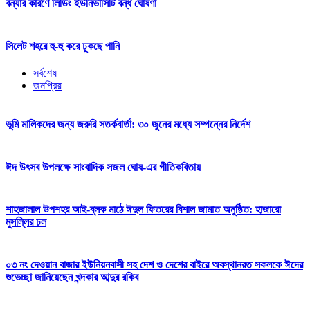
বন্যার কারণে লিডিং ইউনিভার্সিটি বন্ধ ঘোষণা
সিলেট শহরে হু-হু করে ঢুকছে পানি
সর্বশেষ
জনপ্রিয়
ভূমি মালিকদের জন্য জরুরি সতর্কবার্তা: ৩০ জুনের মধ্যে সম্পন্নের নির্দেশ
ঈদ উৎসব উপলক্ষে সাংবাদিক সজল ঘোষ-এর গীতিকবিতায়
শাহজালাল উপশহর আই-ব্লক মাঠে ঈদুল ফিতরের বিশাল জামাত অনুষ্ঠিত: হাজারো
মুসল্লির ঢল
০৩ নং দেওয়ান বাজার ইউনিয়নবাসী সহ দেশ ও দেশের বাইরে অবস্থানরত সকলকে ঈদের
শুভেচ্ছা জানিয়েছেন খন্দকার আব্দুর রকিব