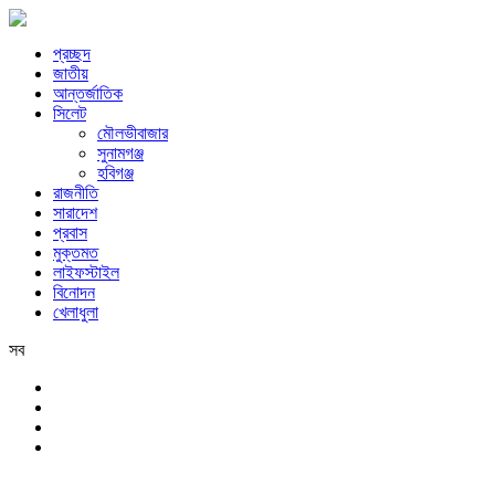
প্রচ্ছদ
জাতীয়
আন্তর্জাতিক
সিলেট
মৌলভীবাজার
সুনামগঞ্জ
হবিগঞ্জ
রাজনীতি
সারাদেশ
প্রবাস
মুক্তমত
লাইফস্টাইল
বিনোদন
খেলাধুলা
সব
সিলেট
শনিবার, ৮ই আগস্ট, ২০২৬ খ্রিস্টাব্দ, ২৪শে শ্রাবণ, ১৪৩৩ বঙ্গাব্দ, ২৫শে সফর,