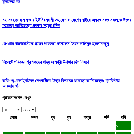
মুসল্লির ঢল
০৩ নং দেওয়ান বাজার ইউনিয়নবাসী সহ দেশ ও দেশের বাইরে অবস্থানরত সকলকে ঈদের
শুভেচ্ছা জানিয়েছেন খন্দকার আব্দুর রকিব
দেওয়ান বাজারবাসীকে ঈদের শুভেচ্ছা জানালেন সৈয়দ তালিমুল ইসলাম জুনু
সিলেটে পরিবহন শ্রমিকদের খাদ্য সামগ্রী উপহার দিল নিসচা
জকিগঞ্জ-কানাইঘাটসহ দেশবাসীকে ঈদুল ফিতরের শুভেচ্ছা জানিয়েছেন: ব্যারিস্টার
আকমাম খাঁন
পুরাতন সংবাদ দেখুন
সোম
মঙ্গল
বুধ
বৃহ
শুক্র
শনি
রবি
১