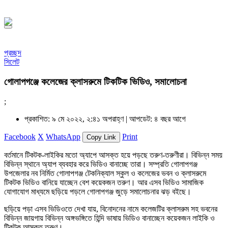
১৪৪৮ হিজরি
প্রচ্ছদ
সিলেট
গোলাপগঞ্জে কলেজের ক্লাসরুমে টিকটিক ভিডিও, সমালোচনা
;
প্রকাশিত: ৯ মে ২০২২, ২:৪১ অপরাহ্ণ |
আপডেট: ৪ বছর আগে
Facebook
X
WhatsApp
Print
Copy Link
বর্তমানে টিকটক-লাইকির মতো অ্যাপে আসক্ত হয়ে পড়ছে তরুণ-তরুণীরা। বিভিন্ন সময়
বিভিন্ন স্থানে অ্যাপ ব্যবহার করে ভিডিও বানাচ্ছে তারা। সম্প্রতি গোলাপগঞ্জ
উপজেলার নব নির্মিত গোলাপগঞ্জ টেকনিক্যাল স্কুল ও কলেজের ভবন ও ক্লাসরুমে
টিকটক ভিডিও বানিয়ে যাচ্ছেন বেশ কয়েকজন তরুণ। আর এসব ভিডিও সামাজিক
যোগাযোগ মাধ্যমে ছড়িয়ে পড়লে গোলাপগঞ্জ জুড়ে সমালোচনার ঝড় বইছে।
ছড়িয়ে পড়া এসব ভিডিওতে দেখা যায়, বিনোদনের নামে কলেজটির ক্লাসরুম সহ ভবনের
বিভিন্ন জায়গায় বিভিন্ন অঙ্গভঙ্গিতে হিন্দি ভাষায় ভিডিও বানাচ্ছেন কয়েকজন লাইকি ও
টিকটক আসক্ত তরুণ।