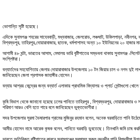
ভোগান্তি সৃষ্টি হয়েছে।
এদিকে সুনামগঞ্জ শহরের সাহেববাড়ী, মধ্যবাজার, জেলরোড, লঞ্চঘাট, উকিলপাড়া, নবীনগর, 
বিশ্বম্ভপুর, তাহিরপুর,দোয়ারাবাজার, ছাতক, ধর্মপাশাসহ অন্ত ১০ ইউনিয়নের ২০ হাজার ম
আগামী ৪৮ ঘন্টা, ভারতের আসাম, মেঘালয় ভারি বৃষ্টিপাতের সম্ভবনা থাকায় সুনামগঞ্জ -সিলেট
সংশ্লিষ্টরা।
বন্যার্তদের সহযোগিতায় জেলার দোয়ারাবাজার উপজেলায় ১০ টন জিয়ার চাল ও নগদ দুই লাখ ট
জানিয়েছেন জেলা প্রশাসক জাহাঙ্গীর হোসেন।
বন্যায় আশ্রয় কেন্দ্রের জন্য বন্যার্ত এলাকায় প্রাথমিক বিদ্যালয় ও প্লার্ঢ সেন্টাগুলো খো
কৃষি বিভাগ থেকে জানানো হয়েছে ঢলের পানিতে তাহিরপুর , বিশ্বম্ভরপুর, দোয়ারাবাজার ও
পরিমাণ আরও বেশি হতে পারে বলে জানিয়েছেন ভুক্তভোগীরা।
সদর উপজেলার সুরমা ভৈষারপার গ্রামের মুজিবুর রহমান বলেন, অনেক ঘরবাড়িতে পানি উঠেছ
আমীর হোসেন নামে আরেক কৃষক বলেন, পানিতে ঘরবাড়ি ডুবতেছে। তিনখানি জমি চাষ করছ
ভারতে অতিরিক্ত বৃষ্টিপাতের কারনে সুনামগঞ্জের সুরমাসহ সকল নদনদীর পানি বিপদসীমা উপন দ