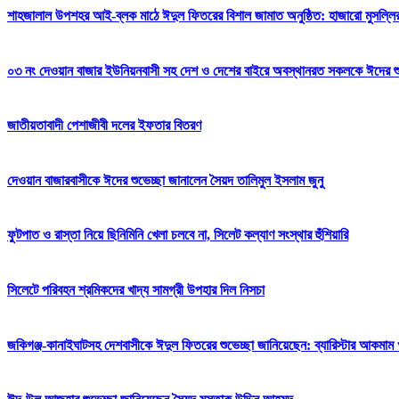
শাহজালাল উপশহর আই-ব্লক মাঠে ঈদুল ফিতরের বিশাল জামাত অনুষ্ঠিত: হাজারো মুসল্লি
০৩ নং দেওয়ান বাজার ইউনিয়নবাসী সহ দেশ ও দেশের বাইরে অবস্থানরত সকলকে ঈদের শুভেচ
জাতীয়তাবাদী পেশাজীবী দলের ইফতার বিতরণ
দেওয়ান বাজারবাসীকে ঈদের শুভেচ্ছা জানালেন সৈয়দ তালিমুল ইসলাম জুনু
ফুটপাত ও রাস্তা নিয়ে ছিনিমিনি খেলা চলবে না, সিলেট কল্যাণ সংস্থার হুঁশিয়ারি
সিলেটে পরিবহন শ্রমিকদের খাদ্য সামগ্রী উপহার দিল নিসচা
জকিগঞ্জ-কানাইঘাটসহ দেশবাসীকে ঈদুল ফিতরের শুভেচ্ছা জানিয়েছেন: ব্যারিস্টার আকমাম খ