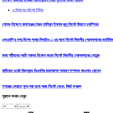
ঈদ-উল আজহার শুভেচ্ছা জানিয়েছেন সৈয়দ মুস্তাক উদ্দিন আহমদ
এ বিভাগের সর্বশেষ নিউজ
গোলক নিক্ষেপে বালাগঞ্জের সৈয়দ তালিমুল ইসলাম জুনু সিলেট বিভাগে চ্যাম্পিয়ন
এসএমপি’র নগর বিশেষ শাখার সিআইও-১ এর সাথে সিলেট বিভাগীয় প্রেসক্লাবের মতবিনিম
ভাষা শহীদদের প্রতি শ্রদ্ধা নিবেদন করেন সিলেট বিভাগীয় প্রেসক্লাবের নেতৃবৃন্দ
বার্মিংহাম ওয়েষ্ট মিডল্যান্ড বিএনপির ভারপ্রাপ্ত সাধারণ সম্পাদক আওলাদ হোসেন
গণতন্ত্র ফেরাতে যুদ্ধ শুরু হলো আজ সিলেট থেকে: মির্জা ফখরুল
পুরাতন সংবাদ দেখুন
সোম
মঙ্গল