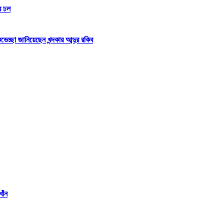
র ঢল
্ছা জানিয়েছেন খন্দকার আব্দুর রকিব
াঁন