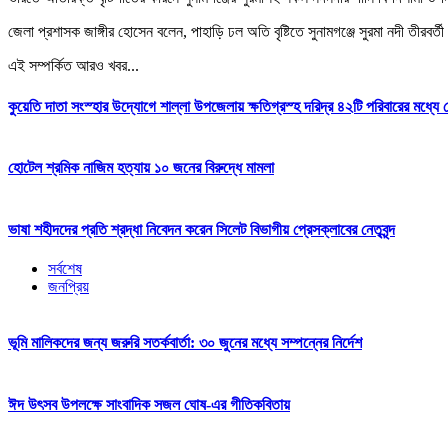
জেলা প্রশাসক জাঙ্গীর হোসেন বলেন, পাহাড়ি ঢল অতি বৃষ্টিতে সুনামগঞ্জে সুরমা নদী তীরব
এই সম্পর্কিত আরও খবর...
কুয়েতি দাতা সংস্হার উদ্যোগে শাল্লা উপজেলায় ক্ষতিগ্রস্হ দরিদ্র ৪২টি পরিবারের মধ্যে
হোটেল শ্রমিক নাজিম হত্যায় ১০ জনের বিরুদ্ধে মামলা
ভাষা শহীদদের প্রতি শ্রদ্ধা নিবেদন করেন সিলেট বিভাগীয় প্রেসক্লাবের নেতৃবৃন্দ
সর্বশেষ
জনপ্রিয়
ভূমি মালিকদের জন্য জরুরি সতর্কবার্তা: ৩০ জুনের মধ্যে সম্পন্নের নির্দেশ
ঈদ উৎসব উপলক্ষে সাংবাদিক সজল ঘোষ-এর গীতিকবিতায়