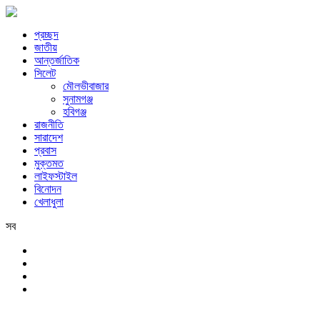
প্রচ্ছদ
জাতীয়
আন্তর্জাতিক
সিলেট
মৌলভীবাজার
সুনামগঞ্জ
হবিগঞ্জ
রাজনীতি
সারাদেশ
প্রবাস
মুক্তমত
লাইফস্টাইল
বিনোদন
খেলাধুলা
সব
সিলেট
শুক্রবার, ৭ই আগস্ট, ২০২৬ খ্রিস্টাব্দ, ২৩শে শ্রাবণ, ১৪৩৩ বঙ্গাব্দ, ২৪শে সফর,