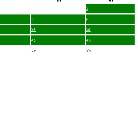
১
৭
৮
১৪
১৫
২১
২২
২৮
২৯