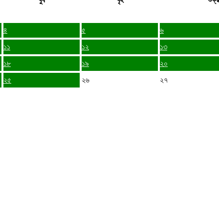
৪
৫
৬
১১
১২
১৩
১৮
১৯
২০
২৫
২৬
২৭