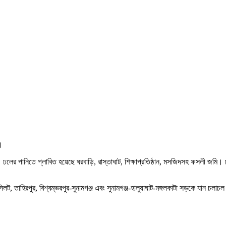
।
্ছে। ঢলের পানিতে প্লাবিত হয়েছে ঘরবাড়ি, রাস্তাঘাট, শিক্ষাপ্রতিষ্ঠান, মসজিদসহ ফসলী জম
জ-সিলট, তাহিরপুর, বিশ্বম্ভরপুর-সুনামগঞ্জ এবং সুনামগঞ্জ-হালুয়াঘাট-মঙ্গলকাটা সড়কে যান চল