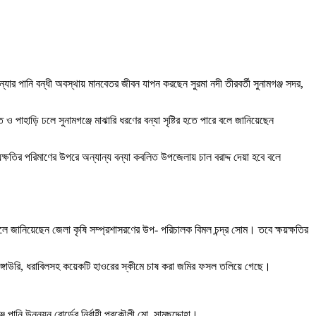
র পানি বন্ধী অবস্থায় মানবেতর জীবন যাপন করছেন সুরমা নদী তীরবর্তী সুনামগঞ্জ সদর,
 ও পাহাড়ি ঢলে সুনামগঞ্জে মাঝারি ধরণের বন্যা সৃষ্টির হতে পারে বলে জানিয়েছেন
্ষতির পরিমাণের উপরে অন্যান্য বন্যা কবলিত উপজেলায় চাল বরাদ্দ দেয়া হবে বলে
লে জানিয়েছেন জেলা কৃষি সম্প্রশাসরণের উপ- পরিচালক বিমল চন্দ্র সোম। তবে ক্ষয়ক্ষতির
রাঙ্গাউরি, ধরাবিলসহ কয়েকটি হাওরের স্কীমে চাষ করা জমির ফসল তলিয়ে গেছে।
 পানি উন্নয়ন বোর্ডের নির্বাহী প্রকৌলী মো. সামছুদ্দোহা।