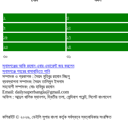
২
৩
৯
১০
১৬
১৭
২৩
২৪
৩০
৩১
সুনামগঞ্জের আকি রহমান এবার এভারেস্ট জয় করলেন
সুনামগঞ্জে শহরের বাসাবাড়িতে পানি
সম্পাদক ও প্রকাশক : সৈয়দ মুহিবুর রহমান মিছলু
ব্যবস্থাপনা সম্পাদক: সৈয়দ তালিমুল ইসলাম
সহযোগী সম্পাদক: মোঃ হাবিবুর রহমান
Email: dailysuperbangla@gmail.com
অফিস : আব্দুল খালিক ম্যানশন, দ্বিতীয় তলা, মেন্দিবাগ পয়েন্ট, সিলেট বাংলাদেশ
কপিরাইট © ২০২৬, ডেইলি সুপার বাংলা কর্তৃক সর্বস্বত্ব স্বত্বাধিকার সংরক্ষিত