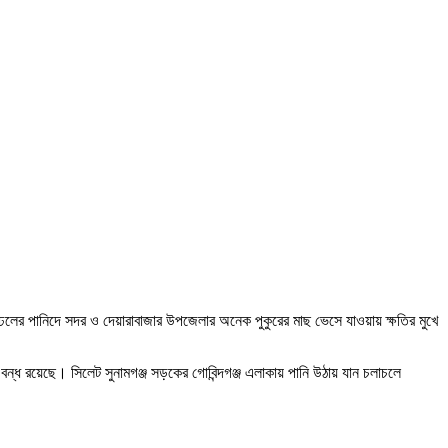
ি। ঢলের পানিদে সদর ও দেয়ারাবাজার উপজেলার অনেক পুকুরের মাছ ভেসে যাওয়ায় ক্ষতির মুখে
াচল বন্ধ রয়েছে। সিলেট সুনামগঞ্জ সড়কের গোবিন্দগঞ্জ এলাকায় পানি উঠায় যান চলাচলে