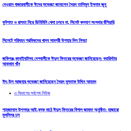
দেওয়ান বাজারবাসীকে ঈদের শুভেচ্ছা জানালেন সৈয়দ তালিমুল ইসলাম জুনু
ফুটপাত ও রাস্তা নিয়ে ছিনিমিনি খেলা চলবে না, সিলেট কল্যাণ সংস্থার হুঁশিয়ারি
সিলেটে পরিবহন শ্রমিকদের খাদ্য সামগ্রী উপহার দিল নিসচা
জকিগঞ্জ-কানাইঘাটসহ দেশবাসীকে ঈদুল ফিতরের শুভেচ্ছা জানিয়েছেন: ব্যারিস্টার
আকমাম খাঁন
ঈদ-উল আজহার শুভেচ্ছা জানিয়েছেন সৈয়দ মুস্তাক উদ্দিন আহমদ
এ বিভাগের সর্বশেষ নিউজ
শাহজালাল উপশহর আই-ব্লক মাঠে ঈদুল ফিতরের বিশাল জামাত অনুষ্ঠিত: হাজারো
মুসল্লির ঢল