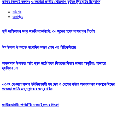
রবিবার সিলেটে বঙ্গবন্ধু ও বঙ্গমাতা জাতীয় গােল্ডকাপ ফুটবল টুর্নামেন্টের উদ্বোধন
সর্বশেষ
জনপ্রিয়
ভূমি মালিকদের জন্য জরুরি সতর্কবার্তা: ৩০ জুনের মধ্যে সম্পন্নের নির্দেশ
ঈদ উৎসব উপলক্ষে সাংবাদিক সজল ঘোষ-এর গীতিকবিতায়
শাহজালাল উপশহর আই-ব্লক মাঠে ঈদুল ফিতরের বিশাল জামাত অনুষ্ঠিত: হাজারো
মুসল্লির ঢল
০৩ নং দেওয়ান বাজার ইউনিয়নবাসী সহ দেশ ও দেশের বাইরে অবস্থানরত সকলকে ঈদের
শুভেচ্ছা জানিয়েছেন খন্দকার আব্দুর রকিব
জাতীয়তাবাদী পেশাজীবী দলের ইফতার বিতরণ