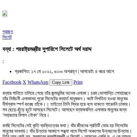
১৪৪৮ হিজরি
প্রচ্ছদ
সিলেট
বন্যা : পররাষ্ট্রমন্ত্রীর সুপারিশে সিলেটে অর্থ বরাদ্দ
;
প্রকাশিত: ১৭ মে ২০২২, ৬:০৬ অপরাহ্ণ |
আপডেট: ৪ বছর আগে
Facebook
X
WhatsApp
Print
Copy Link
বন্যার পানিতে তলিয়ে গেছে তাঁর জন্মভূমির অনেক এলাকা। চরম ভোগাান্তি পোহাচ্ছেন
তাঁর নির্বাচনী এলাকাসহ পুরো সিলেটের বন্যার্ত মানুষজন। কষ্টে নিপতিত হওয়া মানুষের
দীর্ঘশ্বাস স্পর্শ করেছ তাঁকে।। তাইতো তিনি স্থির হয়ে বসে থাকতে পারেননি ঢাকায়।
সব ছেড়ে-ছুঁড়ে ছুটে আসছেন সিলেটে। আসছেন বন্যাকবলিত এলাকার মানুষের জন্য
‘সহায়তার বিশাল নৌকা’ নিয়ে।
বলছি সিলেটের সেই কৃতি ব্যক্তিত্বের কথা। যাঁর জীবনের প্রতিটি ভোর হয় সিলেটের
মানুষের ভাবনায়। যাঁর চিন্তার আকাশে সন্ধ্যা নামে সিলেট অঞ্চলের উন্নয়নের চিন্তায়।
তিনি আর কেউ নন- সরকারের পররাষ্ট্রমন্ত্রী ও সিলেট-১ আসনের এমপি ড. এ কে আব্দুল