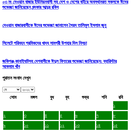
০৩ নং দেওয়ান বাজার ইউনিয়নবাসী সহ দেশ ও দেশের বাইরে অবস্থানরত সকলকে ঈদের
শুভেচ্ছা জানিয়েছেন খন্দকার আব্দুর রকিব
দেওয়ান বাজারবাসীকে ঈদের শুভেচ্ছা জানালেন সৈয়দ তালিমুল ইসলাম জুনু
সিলেটে পরিবহন শ্রমিকদের খাদ্য সামগ্রী উপহার দিল নিসচা
জকিগঞ্জ-কানাইঘাটসহ দেশবাসীকে ঈদুল ফিতরের শুভেচ্ছা জানিয়েছেন: ব্যারিস্টার
আকমাম খাঁন
পুরাতন সংবাদ দেখুন
সোম
মঙ্গল
বুধ
বৃহ
শুক্র
শনি
রবি
১
২
৩
৪
৫
৬
৭
৮
৯
১০
১১
১২
১৩
১৪
১৫