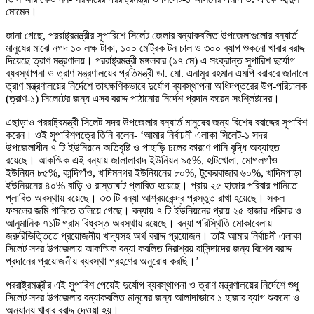
মোমেন।
জানা গেছে, পররাষ্ট্রমন্ত্রীর সুপারিশে সিলেট জেলার বন্যাকবলিত উপজেলাগুলোর বন্যার্ত
মানুষের মাঝে নগদ ১০ লক্ষ টাকা, ১০০ মেট্রিক টন চাল ও ৩০০ ব্যাগ শুকনো খাবার বরাদ্দ
দিয়েছে ত্রাণ মন্ত্রণালয়। পররাষ্ট্রমন্ত্রী মঙ্গলবার (১৭ মে) এ সংক্রান্ত সুপারিশ দুর্যোগ
ব্যবস্থাপনা ও ত্রাণ মন্ত্রণালয়ের প্রতিমন্ত্রী ডা. মো. এনামুর রহমান এমপি বরাবরে জানালে
ত্রাণ মন্ত্রণালয়ের নির্দেশে তাৎক্ষণিকভাবে দুর্যোগ ব্যবস্থাপনা অধিদপ্তরের উপ-পরিচালক
(ত্রাণ-১) সিলেটের জন্য এসব বরাদ্দ পাঠানোর নির্দেশ প্রদান করেন সংশ্লিষ্টদের।
এছাড়াও পররাষ্ট্রমন্ত্রী সিলেট সদর উপজেলার বন্যার্ত মানুষের জন্য বিশেষ বরাদ্দের সুপারিশ
করেন। ওই সুপারিশপত্রে তিনি বলেন- ‘আমার নির্বাচনী এলাকা সিলেট-১ সদর
উপজেলাধীন ৭ টি ইউনিয়নে অতিবৃষ্টি ও পাহাড়ি ঢলের কারণে পানি বৃদ্ধি অব্যাহত
রয়েছে। আকস্মিক এই বন্যায় জালালাবাদ ইউনিয়ন ৯৫%, হাটখােলা, মােগলগাঁও
ইউনিয়ন ৮৫%, কান্দিগাঁও, খাদিমনগর ইউনিয়নের ৮০%, টুকেরবাজার ৬০%, খাদিমপাড়া
ইউনিয়নের ৪০% বাড়ি ও রাস্তাঘাট প্লাবিত হয়েছে। প্রায় ২৫ হাজার পরিবার পানিতে
প্লাবিত অবস্থায় রয়েছে। ৩৩ টি বন্যা আশ্রয়কেন্দ্র প্রস্তুত রাখা হয়েছে। সকল
ফসলের জমি পানিতে তলিয়ে গেছে। বন্যায় ৭ টি ইউনিয়নের প্রায় ২৫ হাজার পরিবার ও
আনুমানিক ৭১টি গ্রাম বিধ্বস্ত অবস্থায় রয়েছে। বন্যা পরিস্থিতি মােকাবেলায়
জরুরিভিত্তিতে প্রয়ােজনীয় খাদ্যসহ অর্থ বরাদ্দ প্রয়ােজন। তাই আমার নির্বাচনী এলাকা
সিলেট সদর উপজেলায় আকস্মিক বন্যা কবলিত নিরাশ্রয় বাসিন্দাদের জন্য বিশেষ বরাদ্দ
প্রদানের প্রয়ােজনীয় ব্যবস্থা গ্রহণের অনুরােধ করছি।’
পররাষ্ট্রমন্ত্রীর এই সুপারিশ পেয়েই দুর্যোগ ব্যবস্থাপনা ও ত্রাণ মন্ত্রণালয়ের নির্দেশে শুধু
সিলেট সদর উপজেলার বন্যাকবলিত মানুষের জন্য আলাদাভাবে ১ হাজার ব্যাগ শুকনো ও
অন্যান্য খাবার বরাদ্দ দেওয়া হয়।