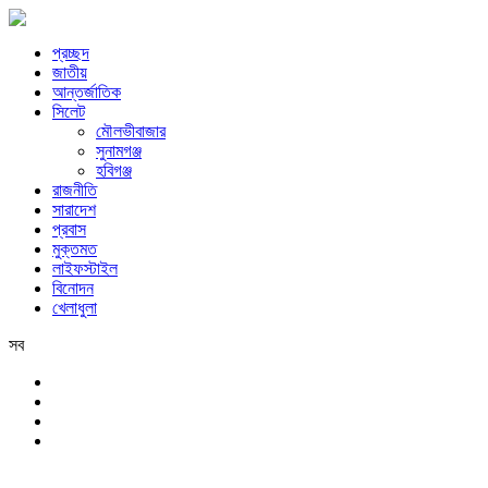
প্রচ্ছদ
জাতীয়
আন্তর্জাতিক
সিলেট
মৌলভীবাজার
সুনামগঞ্জ
হবিগঞ্জ
রাজনীতি
সারাদেশ
প্রবাস
মুক্তমত
লাইফস্টাইল
বিনোদন
খেলাধুলা
সব
সিলেট
শনিবার, ৮ই আগস্ট, ২০২৬ খ্রিস্টাব্দ, ২৪শে শ্রাবণ, ১৪৩৩ বঙ্গাব্দ, ২৫শে সফর,