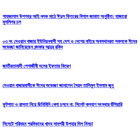
শাহজালাল উপশহর আই-ব্লক মাঠে ঈদুল ফিতরের বিশাল জামাত অনুষ্ঠিত: হাজারো
মুসল্লির ঢল
০৩ নং দেওয়ান বাজার ইউনিয়নবাসী সহ দেশ ও দেশের বাইরে অবস্থানরত সকলকে ঈদের
শুভেচ্ছা জানিয়েছেন খন্দকার আব্দুর রকিব
জাতীয়তাবাদী পেশাজীবী দলের ইফতার বিতরণ
দেওয়ান বাজারবাসীকে ঈদের শুভেচ্ছা জানালেন সৈয়দ তালিমুল ইসলাম জুনু
ফুটপাত ও রাস্তা নিয়ে ছিনিমিনি খেলা চলবে না, সিলেট কল্যাণ সংস্থার হুঁশিয়ারি
সিলেটে পরিবহন শ্রমিকদের খাদ্য সামগ্রী উপহার দিল নিসচা