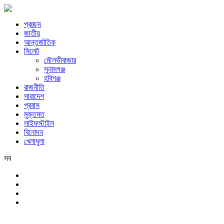
প্রচ্ছদ
জাতীয়
আন্তর্জাতিক
সিলেট
মৌলভীবাজার
সুনামগঞ্জ
হবিগঞ্জ
রাজনীতি
সারাদেশ
প্রবাস
মুক্তমত
লাইফস্টাইল
বিনোদন
খেলাধুলা
সব
সিলেট
শনিবার, ৮ই আগস্ট, ২০২৬ খ্রিস্টাব্দ, ২৪শে শ্রাবণ, ১৪৩৩ বঙ্গাব্দ, ২৫শে সফর,