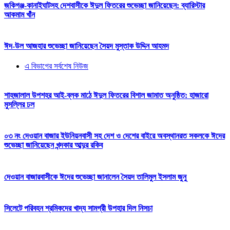
জকিগঞ্জ-কানাইঘাটসহ দেশবাসীকে ঈদুল ফিতরের শুভেচ্ছা জানিয়েছেন: ব্যারিস্টার
আকমাম খাঁন
ঈদ-উল আজহার শুভেচ্ছা জানিয়েছেন সৈয়দ মুস্তাক উদ্দিন আহমদ
এ বিভাগের সর্বশেষ নিউজ
শাহজালাল উপশহর আই-ব্লক মাঠে ঈদুল ফিতরের বিশাল জামাত অনুষ্ঠিত: হাজারো
মুসল্লির ঢল
০৩ নং দেওয়ান বাজার ইউনিয়নবাসী সহ দেশ ও দেশের বাইরে অবস্থানরত সকলকে ঈদের
শুভেচ্ছা জানিয়েছেন খন্দকার আব্দুর রকিব
দেওয়ান বাজারবাসীকে ঈদের শুভেচ্ছা জানালেন সৈয়দ তালিমুল ইসলাম জুনু
সিলেটে পরিবহন শ্রমিকদের খাদ্য সামগ্রী উপহার দিল নিসচা