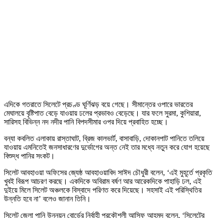
এদিকে গতরাতে সিলেটে প্রচণ্ড ঘূর্ণিঝড় বয়ে গেছে। সীমান্তের ওপারে ভারতের
মেঘালয়ে বৃষ্টিপাত বেড়ে যাওয়ায় ঢলের প্রভাবও বেড়েছে। যার ফলে সুরমা, কুশিয়ারা,
সারিসহ বিভিন্ন নদ নদীর পানি বিপদসীমার ওপর দিয়ে প্রবাহিত হচ্ছে।
বন্যা কবলিত এলাকায় রাস্তাঘাট, ব্রিজ কালভার্ট, বাসাবাড়ি, দোকানপাট পানিতে তলিয়ে
যাওয়ায় এমনিতেই জনসাধারণের দুর্ভোগের অন্ত নেই তার মধ্যে নতুন করে যোগ হয়েছে
বিশুদ্ধ পানির সংকট।
সিলেট আবহাওয়া অফিসের জ্যেষ্ঠ আবহাওয়াবিদ সাঈদ চৌধুরী বলেন, ‘এই মুহূর্তে প্রকৃতি
খুবই বিরূপ আচরণ করছে। একদিকে অবিরাম বর্ষণ আর আরেকদিকে পাহাড়ি ঢল, এই
দুইয়ে মিলে সিলেট অঞ্চলকে বিস্বাদে পরিণত করে দিয়েছে। সহসাই এই পরিস্থিতির
উন্নতি হবে না’ বলেও জানান তিনি।
সিলেট জেলা পানি উন্নয়ন বোর্ডের নির্বাহী প্রকৌশলী আসিফ আহমদ বলেন, ‘সিলেটের