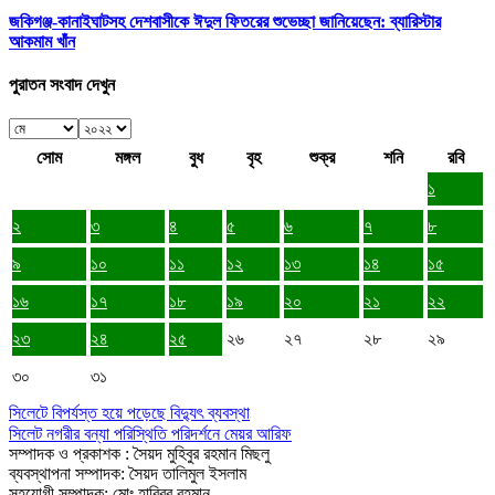
জকিগঞ্জ-কানাইঘাটসহ দেশবাসীকে ঈদুল ফিতরের শুভেচ্ছা জানিয়েছেন: ব্যারিস্টার
আকমাম খাঁন
পুরাতন সংবাদ দেখুন
সোম
মঙ্গল
বুধ
বৃহ
শুক্র
শনি
রবি
১
২
৩
৪
৫
৬
৭
৮
৯
১০
১১
১২
১৩
১৪
১৫
১৬
১৭
১৮
১৯
২০
২১
২২
২৩
২৪
২৫
২৬
২৭
২৮
২৯
৩০
৩১
সিলেটে বিপর্যস্ত হয়ে পড়েছে বিদ্যুৎ ব্যবস্থা
সিলেট নগরীর বন্যা পরিস্থিতি পরিদর্শনে মেয়র আরিফ
সম্পাদক ও প্রকাশক : সৈয়দ মুহিবুর রহমান মিছলু
ব্যবস্থাপনা সম্পাদক: সৈয়দ তালিমুল ইসলাম
সহযোগী সম্পাদক: মোঃ হাবিবুর রহমান