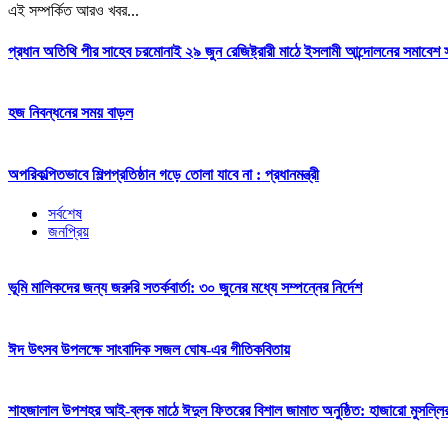
এই সম্পর্কিত আরও খবর...
প্রধান অতিথি পীর সাহেব চরমোনাই ২৯ জুন রেজিষ্ট্রারী মাঠে ইসলামী আন্দোলনের সমাব
হজ নিবন্ধনের সময় বাড়ল
অপরিকল্পিতভাবে শিল্পপ্রতিষ্ঠান গড়ে তোলা যাবে না : প্রধানমন্ত্রী
সর্বশেষ
জনপ্রিয়
ভূমি মালিকদের জন্য জরুরি সতর্কবার্তা: ৩০ জুনের মধ্যে সম্পন্নের নির্দেশ
ঈদ উৎসব উপলক্ষে সাংবাদিক সজল ঘোষ-এর গীতিকবিতায়
শাহজালাল উপশহর আই-ব্লক মাঠে ঈদুল ফিতরের বিশাল জামাত অনুষ্ঠিত: হাজারো মুসল্লি