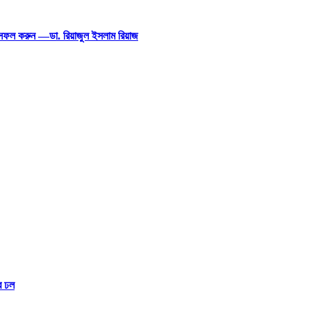
েশ সফল করুন —ডা. রিয়াজুল ইসলাম রিয়াজ
র ঢল