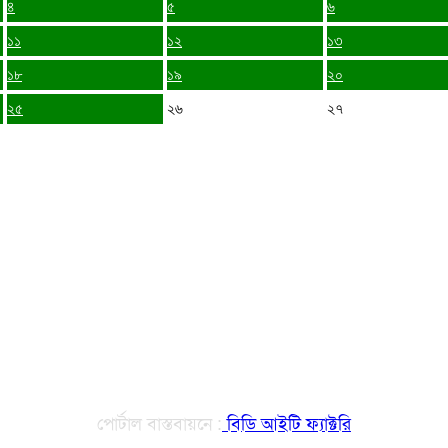
৪
৫
৬
১১
১২
১৩
১৮
১৯
২০
২৫
২৬
২৭
পোর্টাল বাস্তবায়নে :
বিডি আইটি ফ্যাক্টরি