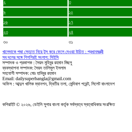
২
৩
৯
১০
১৬
১৭
২৩
২৪
৩০
৩১
খালেদাকে পদ্মা সেতুতে নিয়ে টুস করে ফেলে দেওয়া উচিত : প্রধানমন্ত্রী
সব দলের সঙ্গে শিগগিরই সংলাপ: সিইসি
সম্পাদক ও প্রকাশক : সৈয়দ মুহিবুর রহমান মিছলু
ব্যবস্থাপনা সম্পাদক: সৈয়দ তালিমুল ইসলাম
সহযোগী সম্পাদক: মোঃ হাবিবুর রহমান
Email: dailysuperbangla@gmail.com
অফিস : আব্দুল খালিক ম্যানশন, দ্বিতীয় তলা, মেন্দিবাগ পয়েন্ট, সিলেট বাংলাদেশ
কপিরাইট © ২০২৬, ডেইলি সুপার বাংলা কর্তৃক সর্বস্বত্ব স্বত্বাধিকার সংরক্ষিত