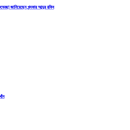
্ছা জানিয়েছেন খন্দকার আব্দুর রকিব
াঁন