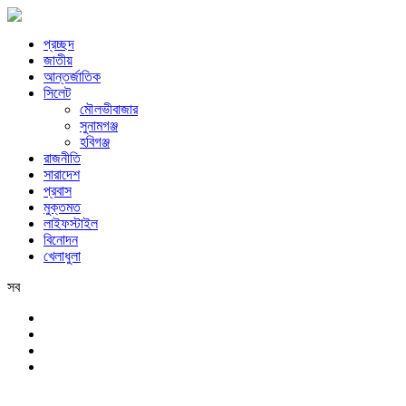
প্রচ্ছদ
জাতীয়
আন্তর্জাতিক
সিলেট
মৌলভীবাজার
সুনামগঞ্জ
হবিগঞ্জ
রাজনীতি
সারাদেশ
প্রবাস
মুক্তমত
লাইফস্টাইল
বিনোদন
খেলাধুলা
সব
সিলেট
শনিবার, ৮ই আগস্ট, ২০২৬ খ্রিস্টাব্দ, ২৪শে শ্রাবণ, ১৪৩৩ বঙ্গাব্দ, ২৫শে সফর, 