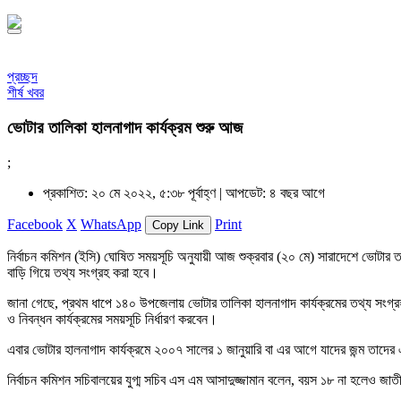
প্রচ্ছদ
শীর্ষ খবর
ভোটার তালিকা হালনাগাদ কার্যক্রম শুরু আজ
;
প্রকাশিত: ২০ মে ২০২২, ৫:৩৮ পূর্বাহ্ণ |
আপডেট: ৪ বছর আগে
Facebook
X
WhatsApp
Print
Copy Link
নির্বাচন কমিশন (ইসি) ঘোষিত সময়সূচি অনুযায়ী আজ শুক্রবার (২০ মে) সারাদেশে ভোটার তাল
বাড়ি গিয়ে তথ্য সংগ্রহ করা হবে।
জানা গেছে, প্রথম ধাপে ১৪০ উপজেলায় ভোটার তালিকা হালনাগাদ কার্যক্রমের তথ্য সংগ্রহ কর
ও নিবন্ধন কার্যক্রমের সময়সূচি নির্ধারণ করবেন।
এবার ভোটার হালনাগাদ কার্যক্রমে ২০০৭ সালের ১ জানুয়ারি বা এর আগে যাদের জন্ম তাদের
নির্বাচন কমিশন সচিবালয়ের যুগ্ম সচিব এস এম আসাদুজ্জামান বলেন, বয়স ১৮ না হলেও জাত