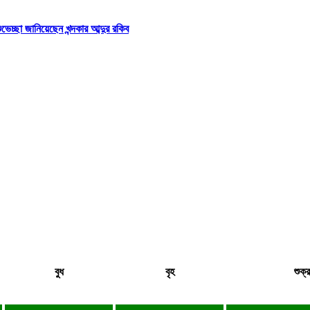
্ছা জানিয়েছেন খন্দকার আব্দুর রকিব
বুধ
বৃহ
শুক্র