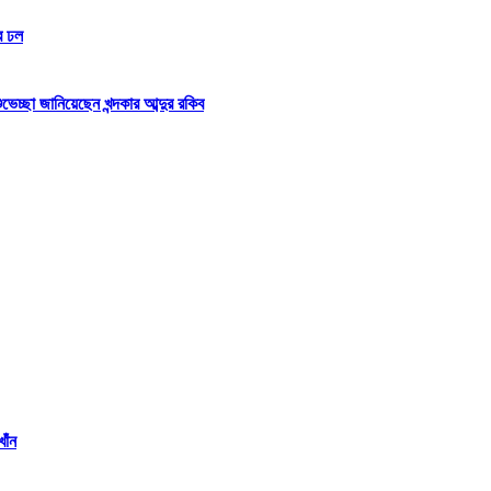
র ঢল
্ছা জানিয়েছেন খন্দকার আব্দুর রকিব
াঁন