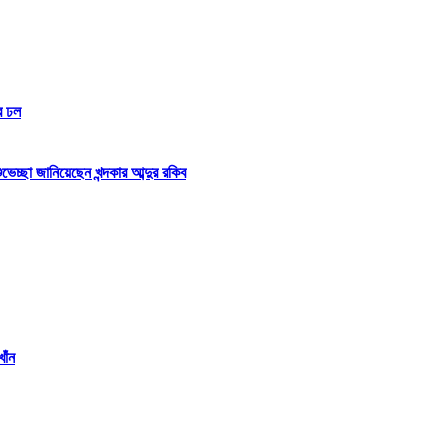
র ঢল
্ছা জানিয়েছেন খন্দকার আব্দুর রকিব
াঁন