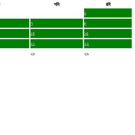
শনি
রবি
১
৭
৮
১৪
১৫
২১
২২
২৮
২৯