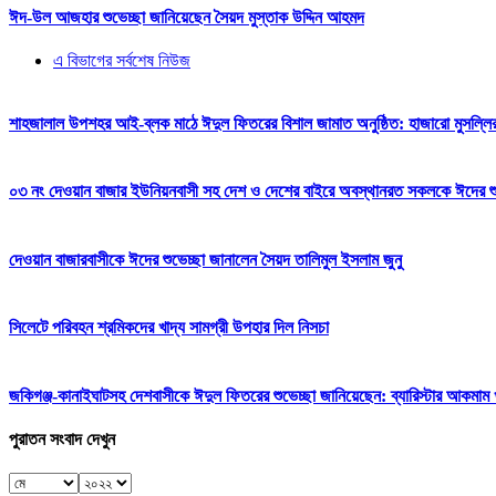
ঈদ-উল আজহার শুভেচ্ছা জানিয়েছেন সৈয়দ মুস্তাক উদ্দিন আহমদ
এ বিভাগের সর্বশেষ নিউজ
শাহজালাল উপশহর আই-ব্লক মাঠে ঈদুল ফিতরের বিশাল জামাত অনুষ্ঠিত: হাজারো মুসল্লি
০৩ নং দেওয়ান বাজার ইউনিয়নবাসী সহ দেশ ও দেশের বাইরে অবস্থানরত সকলকে ঈদের শুভেচ
দেওয়ান বাজারবাসীকে ঈদের শুভেচ্ছা জানালেন সৈয়দ তালিমুল ইসলাম জুনু
সিলেটে পরিবহন শ্রমিকদের খাদ্য সামগ্রী উপহার দিল নিসচা
জকিগঞ্জ-কানাইঘাটসহ দেশবাসীকে ঈদুল ফিতরের শুভেচ্ছা জানিয়েছেন: ব্যারিস্টার আকমাম খ
পুরাতন সংবাদ দেখুন