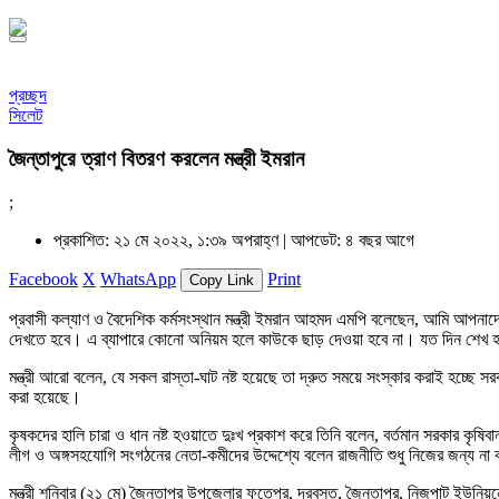
প্রচ্ছদ
সিলেট
জৈন্তাপুরে ত্রাণ বিতরণ করলেন মন্ত্রী ইমরান
;
প্রকাশিত: ২১ মে ২০২২, ১:৩৯ অপরাহ্ণ |
আপডেট: ৪ বছর আগে
Facebook
X
WhatsApp
Print
Copy Link
প্রবাসী কল্যাণ ও বৈদেশিক কর্মসংস্থান মন্ত্রী ইমরান আহমদ এমপি বলেছেন, আমি আপনাদেরকে
দেখতে হবে। এ ব্যাপারে কোনো অনিয়ম হলে কাউকে ছাড় দেওয়া হবে না। যত দিন শেখ হ
মন্ত্রী আরো বলেন, যে সকল রাস্তা-ঘাট নষ্ট হয়েছে তা দ্রুত সময়ে সংস্কার করাই হচ্ছে সরকার
করা হয়েছে।
কৃষকদের হালি চারা ও ধান নষ্ট হওয়াতে দুঃখ প্রকাশ করে তিনি বলেন, বর্তমান সরকার 
লীগ ও অঙ্গসহযোগি সংগঠনের নেতা-কমীদের উদ্দেশ্যে বলেন রাজনীতি শুধু নিজের জন্য ন
মন্ত্রী শনিবার (২১ মে) জৈন্তাপুর উপজেলার ফতেপুর, দরবস্ত, জৈন্তাপুর, নিজপাট ইউনিয়ন