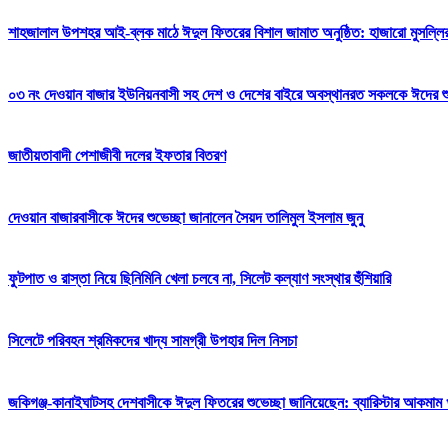
শাহজালাল উপশহর আই-ব্লক মাঠে ঈদুল ফিতরের বিশাল জামাত অনুষ্ঠিত: হাজারো মুসল্লি
০৩ নং দেওয়ান বাজার ইউনিয়নবাসী সহ দেশ ও দেশের বাইরে অবস্থানরত সকলকে ঈদের শুভেচ
জাতীয়তাবাদী পেশাজীবী দলের ইফতার বিতরণ
দেওয়ান বাজারবাসীকে ঈদের শুভেচ্ছা জানালেন সৈয়দ তালিমুল ইসলাম জুনু
ফুটপাত ও রাস্তা নিয়ে ছিনিমিনি খেলা চলবে না, সিলেট কল্যাণ সংস্থার হুঁশিয়ারি
সিলেটে পরিবহন শ্রমিকদের খাদ্য সামগ্রী উপহার দিল নিসচা
জকিগঞ্জ-কানাইঘাটসহ দেশবাসীকে ঈদুল ফিতরের শুভেচ্ছা জানিয়েছেন: ব্যারিস্টার আকমাম খ