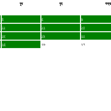
বুধ
বৃহ
শুক্র
৪
৫
৬
১১
১২
১৩
১৮
১৯
২০
২৫
২৬
২৭