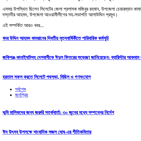
এসময় উপস্থিত ছিলেন সিলেটের জেলা প্রশাসক মজিবুর রহমান, উপজেলা চেয়ারম্যান কামাল 
দস্তদীর আহমদ, উপজেলা আওয়ামীলীগের সহ-সভাপতি আলাউদ্দিন প্রমুখ।
এই সম্পর্কিত আরও খবর...
বদর উদ্দিন আহমদ কামরানের দ্বিতীয় মৃত্যবার্ষিকীতে পারিবারিক কর্মসূচি
জকিগঞ্জ-কানাইঘাটসহ দেশবাসীকে ঈদুল ফিতরের শুভেচ্ছা জানিয়েছেন: ব্যারিস্টার আকমাম খ
হরতাল সফল করতে সিলেটে পথসভা, মিছিল ও গণসংযোগ
সর্বশেষ
জনপ্রিয়
ভূমি মালিকদের জন্য জরুরি সতর্কবার্তা: ৩০ জুনের মধ্যে সম্পন্নের নির্দেশ
ঈদ উৎসব উপলক্ষে সাংবাদিক সজল ঘোষ-এর গীতিকবিতায়