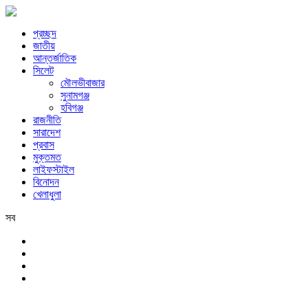
প্রচ্ছদ
জাতীয়
আন্তর্জাতিক
সিলেট
মৌলভীবাজার
সুনামগঞ্জ
হবিগঞ্জ
রাজনীতি
সারাদেশ
প্রবাস
মুক্তমত
লাইফস্টাইল
বিনোদন
খেলাধুলা
সব
সিলেট
শনিবার, ৮ই আগস্ট, ২০২৬ খ্রিস্টাব্দ, ২৪শে শ্রাবণ, ১৪৩৩ বঙ্গাব্দ, ২৫শে সফর, 