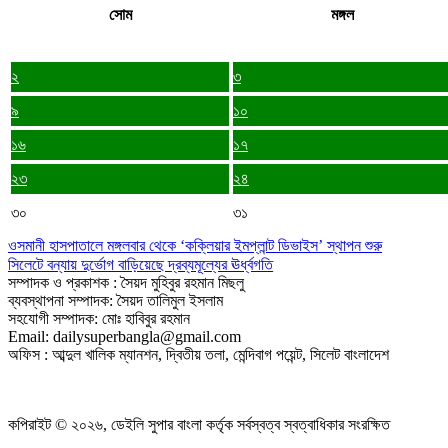
সোম
মঙ্গল
২
৩
৯
১০
১৬
১৭
২৩
২৪
৩০
৩১
ওসমানী হাসপাতালে মঙ্গলবার থেকে ‘কক্লিয়ার ইমপ্লান্ট ডিভাইস’ স্থাপন শুরু
সিলেটে বন্যায় দুর্ভোগ বাড়িয়েছে দ্রব্যমূল্যের ঊর্ধ্বগতি
সম্পাদক ও প্রকাশক : সৈয়দ মুহিবুর রহমান মিছলু
ব্যবস্থাপনা সম্পাদক: সৈয়দ তালিমুল ইসলাম
সহযোগী সম্পাদক: মোঃ হাবিবুর রহমান
Email: dailysuperbangla@gmail.com
অফিস : আব্দুল খালিক ম্যানশন, দ্বিতীয় তলা, মেন্দিবাগ পয়েন্ট, সিলেট বাংলাদেশ
কপিরাইট © ২০২৬, ডেইলি সুপার বাংলা কর্তৃক সর্বস্বত্ব স্বত্বাধিকার সংরক্ষিত