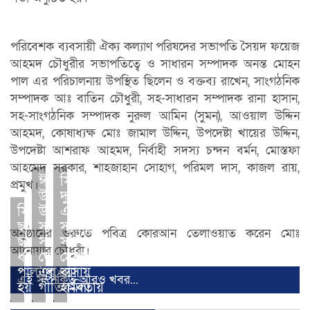
পরিবেশক ব্যবসায়ী ঐক্য কল্যাণ পরিষদের সভাপতি সৈয়দ ফয়েজ
আহমদ চৌধুরীর সভাপতিত্বে ও সাধারন সম্পাদক অনন্ত মোহন
পাল এর পরিচালনায় উপস্থিত ছিলেন ও বক্তব্য রাখেন, সাংগঠনিক
সম্পাদক আঃ বাতিন চৌধুরী, সহ-সাধারন সম্পাদক রানা হাসান,
সহ-সাংগঠনিক সম্পাদক নুরুল আমিন (সুমন), আওয়াল উদ্দিন
আহমদ, কোষাধ্যক্ষ মোঃ জামাল উদ্দিন, উপদেষ্টা খায়ের উদ্দিন,
উপদেষ্টা আশরাফ আহমদ, নির্বাহী সদস্য চন্দন বর্মন, মোস্তফা
আহমেদ সরকার, শাহজাহান সোহাগ, পরিমল দাস, কাজল রায়,
ঈদ
সিলেটে
প্রমুখ।
উৎসব
দুই
সিলেটে
উপলক্ষে
এলাকাবাসীর
ছাত্রলীগ-
সাংবাদিক
সংঘর্ষ,
অনুষ্ঠানের শুরুতে পবিত্র কোরআন তেলাওয়াত করেন মোঃ
ছাত্রদল
সজল
সাবেক
আনোয়ার চৌধুরী।
ধাওয়া
ঘোষ-
মেয়রের
পাল্টাধাওয়া
এর
বাসায়
এই সম্পর্কিত আরও খবর...
হয়
গীতিকবিতায়
হামলা