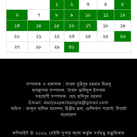
১
২
৩
৪
৫
৬
৭
৮
৯
১০
১১
১২
০৩ নং দেওয়ান বাজার ইউনিয়নবাসী সহ দেশ
১৩
১৪
১৫
১৬
১৭
১৮
১৯
ও দেশের বাইরে অবস্থানরত সকলকে ঈদের
২০
২১
২২
২৩
২৪
২৫
২৬
শুভেচ্ছা জানিয়েছেন খন্দকার আব্দুর রকিব
২৭
২৮
২৯
৩০
জাতীয়তাবাদী পেশাজীবী দলের ইফতার
বিতরণ
সম্পাদক ও প্রকাশক : সৈয়দ মুহিবুর রহমান মিছলু
ব্যবস্থাপনা সম্পাদক: সৈয়দ তালিমুল ইসলাম
সহযোগী সম্পাদক: মোঃ হাবিবুর রহমান
Email: dailysuperbangla@gmail.com
অফিস : আব্দুল খালিক ম্যানশন, দ্বিতীয় তলা, মেন্দিবাগ পয়েন্ট, সিলেট
বাংলাদেশ
দেওয়ান বাজারবাসীকে ঈদের শুভেচ্ছা
জানালেন সৈয়দ তালিমুল ইসলাম জুনু
কপিরাইট © ২০২৬, ডেইলি সুপার বাংলা কর্তৃক সর্বস্বত্ব স্বত্বাধিকার