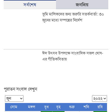
সর্বশেষ
জনপ্রিয়
ভূমি মালিকদের জন্য জরুরি সতর্কবার্তা: ৩০
জুনের মধ্যে সম্পন্নের নির্দেশ
ঈদ উৎসব উপলক্ষে সাংবাদিক সজল ঘোষ-
এর গীতিকবিতায়
পুরাতন সংবাদ দেখুন
শাহজালাল উপশহর আই-ব্লক মাঠে ঈদুল
ফিতরের বিশাল জামাত অনুষ্ঠিত: হাজারো
মুসল্লির ঢল
সোম
মঙ্গল
বুধ
বৃহ
শুক্র
শনি
রবি