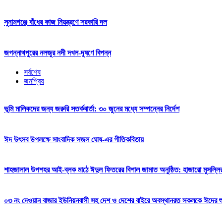
সুনামগঞ্জে বাঁধের কাজ নিয়ন্ত্রণে সরকারি দল
জগন্নাথপুরের নলজুর নদী দখল-দূষণে বিপন্ন
সর্বশেষ
জনপ্রিয়
ভূমি মালিকদের জন্য জরুরি সতর্কবার্তা: ৩০ জুনের মধ্যে সম্পন্নের নির্দেশ
ঈদ উৎসব উপলক্ষে সাংবাদিক সজল ঘোষ-এর গীতিকবিতায়
শাহজালাল উপশহর আই-ব্লক মাঠে ঈদুল ফিতরের বিশাল জামাত অনুষ্ঠিত: হাজারো মুসল্লি
০৩ নং দেওয়ান বাজার ইউনিয়নবাসী সহ দেশ ও দেশের বাইরে অবস্থানরত সকলকে ঈদের শুভেচ