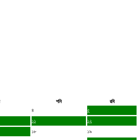
শনি
রবি
৪
৫
১১
১২
১৮
১৯