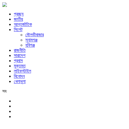
প্রচ্ছদ
জাতীয়
আন্তর্জাতিক
সিলেট
মৌলভীবাজার
সুনামগঞ্জ
হবিগঞ্জ
রাজনীতি
সারাদেশ
প্রবাস
মুক্তমত
লাইফস্টাইল
বিনোদন
খেলাধুলা
সব
সিলেট
শনিবার, ৮ই আগস্ট, ২০২৬ খ্রিস্টাব্দ, ২৪শে শ্রাবণ, ১৪৩৩ বঙ্গাব্দ, ২৫শে সফর, 