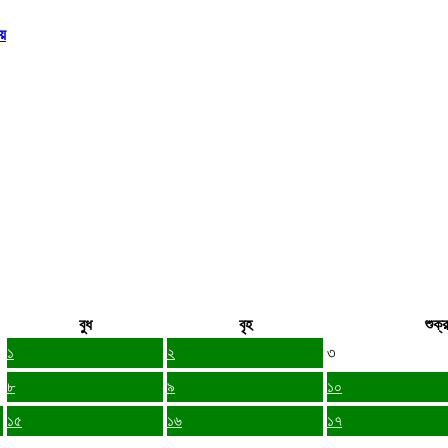
য়
বুধ
বৃহ
শুক্র
১
২
৩
৮
৯
১০
১৫
১৬
১৭