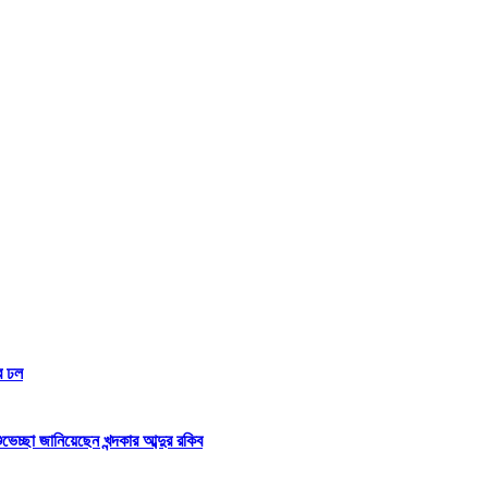
র ঢল
্ছা জানিয়েছেন খন্দকার আব্দুর রকিব