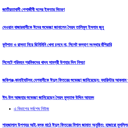
জাতীয়তাবাদী পেশাজীবী দলের ইফতার বিতরণ
দেওয়ান বাজারবাসীকে ঈদের শুভেচ্ছা জানালেন সৈয়দ তালিমুল ইসলাম জুনু
ফুটপাত ও রাস্তা নিয়ে ছিনিমিনি খেলা চলবে না, সিলেট কল্যাণ সংস্থার হুঁশিয়ারি
সিলেটে পরিবহন শ্রমিকদের খাদ্য সামগ্রী উপহার দিল নিসচা
জকিগঞ্জ-কানাইঘাটসহ দেশবাসীকে ঈদুল ফিতরের শুভেচ্ছা জানিয়েছেন: ব্যারিস্টার আকমাম খ
ঈদ-উল আজহার শুভেচ্ছা জানিয়েছেন সৈয়দ মুস্তাক উদ্দিন আহমদ
এ বিভাগের সর্বশেষ নিউজ
শাহজালাল উপশহর আই-ব্লক মাঠে ঈদুল ফিতরের বিশাল জামাত অনুষ্ঠিত: হাজারো মুসল্লি