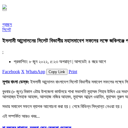
প্রচ্ছদ
সিলেট
ইসলামী আন্দোলনের সিলেট বিভাগীয় মহাসমাবেশ সফলের লক্ষে জকিগঞ্জে প্
;
প্রকাশিত: ৮ জুন ২০২২, ৫:২৩ অপরাহ্ণ |
আপডেট: ৪ বছর আগে
Facebook
X
WhatsApp
Print
Copy Link
সুপার বাংলা ডেস্ক:
ইসলামী আন্দোলন বাংলাদেশ সিলেট বিভাগীয় সমাবেশ সফলের লক্ষ্যে সিল
বুধবার (৮ জুন) বিকাল ৩টায় উপজেলা কার্যালয়ে শাখা সভাপতি মুহাম্মদ শিহাব উদ্দিন এর স
আলহাজ্ব ইসহাক আহমদ, আলহাজ নজির আহমদ, মুহাম্মদ আব্দুল ওয়াহিদ, মুহাম্মদ নুরুল আমি
সভায় সমাবেশ সফলে ব্যাপক আলোচনা করা হয়। শেষে বিভিন্ন সিদ্ধান্ত নেওয়া হয়।
এই সম্পর্কিত আরও খবর...
মা বললেন শাসাতে, যুবকরা মেরে ফেললো ছেলেকে