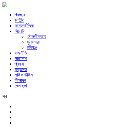
প্রচ্ছদ
জাতীয়
আন্তর্জাতিক
সিলেট
মৌলভীবাজার
সুনামগঞ্জ
হবিগঞ্জ
রাজনীতি
সারাদেশ
প্রবাস
মুক্তমত
লাইফস্টাইল
বিনোদন
খেলাধুলা
সব
সিলেট
শনিবার, ৮ই আগস্ট, ২০২৬ খ্রিস্টাব্দ, ২৪শে শ্রাবণ, ১৪৩৩ বঙ্গাব্দ, ২৫শে সফর, 