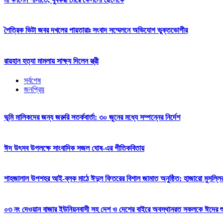
পৈত্রিক ভিটা জবর দখলের পায়তারাঃ সংবাদ সম্মেলনে অভিযোগ ভুক্তভোগীর
রায়হান হত্যা মামলায় সাক্ষ্য দিলেন স্ত্রী
সর্বশেষ
জনপ্রিয়
ভূমি মালিকদের জন্য জরুরি সতর্কবার্তা: ৩০ জুনের মধ্যে সম্পন্নের নির্দেশ
ঈদ উৎসব উপলক্ষে সাংবাদিক সজল ঘোষ-এর গীতিকবিতায়
শাহজালাল উপশহর আই-ব্লক মাঠে ঈদুল ফিতরের বিশাল জামাত অনুষ্ঠিত: হাজারো মুসল্লি
০৩ নং দেওয়ান বাজার ইউনিয়নবাসী সহ দেশ ও দেশের বাইরে অবস্থানরত সকলকে ঈদের শুভেচ