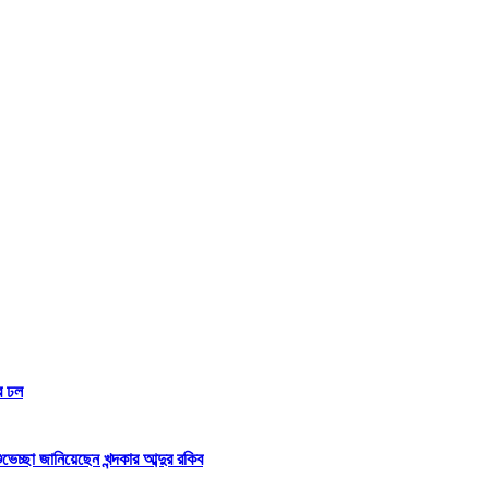
র ঢল
্ছা জানিয়েছেন খন্দকার আব্দুর রকিব