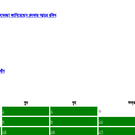
্ছা জানিয়েছেন খন্দকার আব্দুর রকিব
াঁন
বুধ
বৃহ
শুক্র
১
২
৩
৮
৯
১০
১৫
১৬
১৭