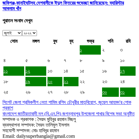
জকিগঞ্জ-কানাইঘাটসহ দেশবাসীকে ঈদুল ফিতরের শুভেচ্ছা জানিয়েছেন: ব্যারিস্টার
আকমাম খাঁন
পুরাতন সংবাদ দেখুন
সোম
মঙ্গল
বুধ
বৃহ
শুক্র
শনি
রবি
১
২
৩
৪
৫
৬
৭
৮
৯
১০
১১
১২
১৩
১৪
১৫
১৬
১৭
১৮
১৯
২০
২১
২২
২৩
২৪
২৫
২৬
২৭
২৮
২৯
৩০
৩১
সিলেট জেলা শ্রমিকলীগ নেতা শামিম রশিদ চৌধুরীর মাতৃবিয়োগ, জুয়েল আহমদ'র শোক
প্রকাশ
বাংলাদেশ জাতীয়তাবাদী দল (বি.এন.পি) জগন্নাথপুর উপজেলা শাখার বিশেষ সভা অনুষ্টিত
সম্পাদক ও প্রকাশক : সৈয়দ মুহিবুর রহমান মিছলু
ব্যবস্থাপনা সম্পাদক: সৈয়দ তালিমুল ইসলাম
সহযোগী সম্পাদক: মোঃ হাবিবুর রহমান
Email: dailysuperbangla@gmail.com