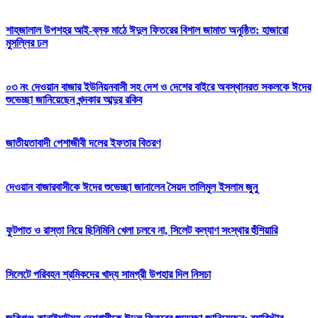
শাহজালাল উপশহর আই-ব্লক মাঠে ঈদুল ফিতরের বিশাল জামাত অনুষ্ঠিত: হাজারো
মুসল্লির ঢল
০৩ নং দেওয়ান বাজার ইউনিয়নবাসী সহ দেশ ও দেশের বাইরে অবস্থানরত সকলকে ঈদের
শুভেচ্ছা জানিয়েছেন খন্দকার আব্দুর রকিব
জাতীয়তাবাদী পেশাজীবী দলের ইফতার বিতরণ
দেওয়ান বাজারবাসীকে ঈদের শুভেচ্ছা জানালেন সৈয়দ তালিমুল ইসলাম জুনু
ফুটপাত ও রাস্তা নিয়ে ছিনিমিনি খেলা চলবে না, সিলেট কল্যাণ সংস্থার হুঁশিয়ারি
সিলেটে পরিবহন শ্রমিকদের খাদ্য সামগ্রী উপহার দিল নিসচা