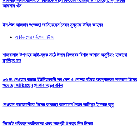
জকিগঞ্জ-কানাইঘাটসহ দেশবাসীকে ঈদুল ফিতরের শুভেচ্ছা জানিয়েছেন: ব্যারিস্টার
আকমাম খাঁন
ঈদ-উল আজহার শুভেচ্ছা জানিয়েছেন সৈয়দ মুস্তাক উদ্দিন আহমদ
এ বিভাগের সর্বশেষ নিউজ
শাহজালাল উপশহর আই-ব্লক মাঠে ঈদুল ফিতরের বিশাল জামাত অনুষ্ঠিত: হাজারো
মুসল্লির ঢল
০৩ নং দেওয়ান বাজার ইউনিয়নবাসী সহ দেশ ও দেশের বাইরে অবস্থানরত সকলকে ঈদের
শুভেচ্ছা জানিয়েছেন খন্দকার আব্দুর রকিব
দেওয়ান বাজারবাসীকে ঈদের শুভেচ্ছা জানালেন সৈয়দ তালিমুল ইসলাম জুনু
সিলেটে পরিবহন শ্রমিকদের খাদ্য সামগ্রী উপহার দিল নিসচা