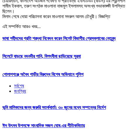
চেয়ারম্যান, বাংলাদেশ অটিজম গবেষণা ও প্রতিবন্ধী ইনস্টিটিউট (বার্ডস) এর প্রিন্সিপাল
শামীম ইকবাল, তরুণ সংগঠক মাওলানা নাজমুল ইসলামসহ অসংখ্য শুভাকাঙ্ক্ষী উপস্থিত
ছিলেন।
মিলাদ শেষে দোয়া পরিচালনা করেন মাওলানা সদরুল আলম চৌধুরী। বিজ্ঞপ্তি
এই সম্পর্কিত আরও খবর...
ভাষা শহীদদের প্রতি শ্রদ্ধা নিবেদন করেন সিলেট বিভাগীয় প্রেসক্লাবের নেতৃবৃন্দ
সিলেটে বাড়ছে নদনদীর পানি, বিপৎসীমা ছাড়িয়েছে সুরমা
গোলাপগঞ্জে অবৈধ গাড়ীর বিরুদ্ধে বিশেষ অভিযানে পুলিশ
সর্বশেষ
জনপ্রিয়
ভূমি মালিকদের জন্য জরুরি সতর্কবার্তা: ৩০ জুনের মধ্যে সম্পন্নের নির্দেশ
ঈদ উৎসব উপলক্ষে সাংবাদিক সজল ঘোষ-এর গীতিকবিতায়