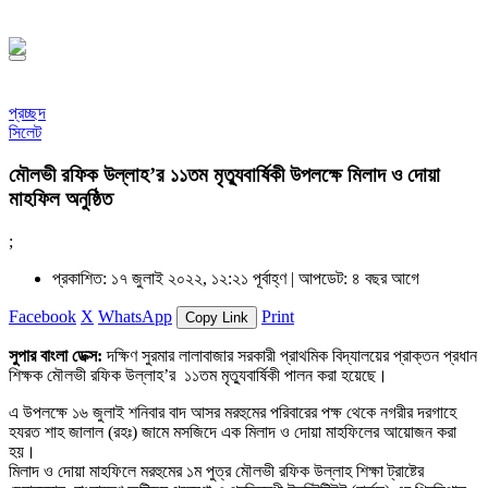
১৪৪৮ হিজরি
প্রচ্ছদ
সিলেট
মৌলভী রফিক উল্লাহ’র ১১তম মৃত্যুবার্ষিকী উপলক্ষে মিলাদ ও দোয়া
মাহফিল অনুষ্ঠিত
;
প্রকাশিত: ১৭ জুলাই ২০২২, ১২:২১ পূর্বাহ্ণ |
আপডেট: ৪ বছর আগে
Facebook
X
WhatsApp
Print
Copy Link
সুপার বাংলা ডেক্স:
দক্ষিণ সুরমার লালাবাজার সরকারী প্রাথমিক বিদ্যালয়ের প্রাক্তন প্রধান
শিক্ষক মৌলভী রফিক উল্লাহ’র ১১তম মৃত্যুবার্ষিকী পালন করা হয়েছে।
এ উপলক্ষে ১৬ জুলাই শনিবার বাদ আসর মরহুমের পরিবারের পক্ষ থেকে নগরীর দরগাহে
হযরত শাহ জালাল (রহঃ) জামে মসজিদে এক মিলাদ ও দোয়া মাহফিলের আয়োজন করা
হয়।
মিলাদ ও দোয়া মাহফিলে মরহুমের ১ম পুত্র মৌলভী রফিক উল্লাহ শিক্ষা ট্রাষ্টের