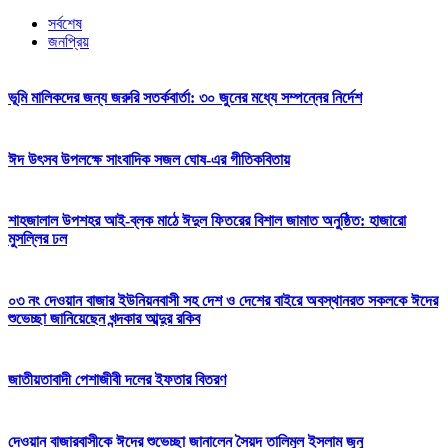
সর্বশেষ
জনপ্রিয়
ভূমি মালিকদের জন্য জরুরি সতর্কবার্তা: ৩০ জুনের মধ্যে সম্পন্নের নির্দেশ
ঈদ উৎসব উপলক্ষে সাংবাদিক সজল ঘোষ-এর গীতিকবিতায়
শাহজালাল উপশহর আই-ব্লক মাঠে ঈদুল ফিতরের বিশাল জামাত অনুষ্ঠিত: হাজারো
মুসল্লির ঢল
০৩ নং দেওয়ান বাজার ইউনিয়নবাসী সহ দেশ ও দেশের বাইরে অবস্থানরত সকলকে ঈদের
শুভেচ্ছা জানিয়েছেন খন্দকার আব্দুর রকিব
জাতীয়তাবাদী পেশাজীবী দলের ইফতার বিতরণ
দেওয়ান বাজারবাসীকে ঈদের শুভেচ্ছা জানালেন সৈয়দ তালিমুল ইসলাম জুনু