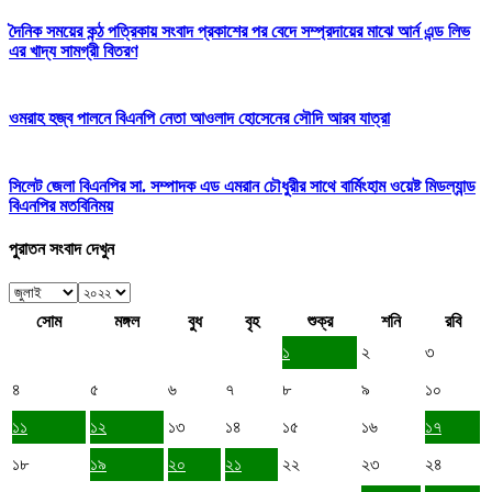
দৈনিক সময়ের কন্ঠ পত্রিকায় সংবাদ প্রকাশের পর বেদে সম্প্রদায়ের মাঝে আর্ন এন্ড লিভ
এর খাদ্য সামগ্রী বিতরণ
ওমরাহ হজ্ব পালনে বিএনপি নেতা আওলাদ হোসেনের সৌদি আরব যাত্রা
সিলেট জেলা বিএনপির সা. সম্পাদক এড এমরান চৌধুরীর সাথে বার্মিংহাম ওয়েষ্ট মিডল্যান্ড
বিএনপির মতবিনিময়
পুরাতন সংবাদ দেখুন
সোম
মঙ্গল
বুধ
বৃহ
শুক্র
শনি
রবি
১
২
৩
৪
৫
৬
৭
৮
৯
১০
১১
১২
১৩
১৪
১৫
১৬
১৭
১৮
১৯
২০
২১
২২
২৩
২৪