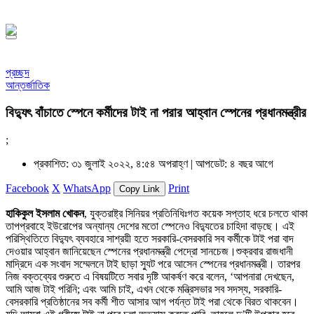
১৪৪৮ হিজরি
প্রচ্ছদ
আন্তর্জাতিক
বিদ্যুৎ বাঁচাতে স্পেনে কর্মীদের টাই না পরার আহ্বান স্পেনের প্রধানমন্ত্রীর
;
প্রকাশিত: ৩১ জুলাই ২০২২, ৪:৫৪ অপরাহ্ণ |
আপডেট: ৪ বছর আগে
Facebook
X
WhatsApp
Print
Copy Link
হাকিকুল ইসলাম খোকন
, যুক্তরাষ্ট্র সিনিয়র প্রতিনিধিঃগত কয়েক সপ্তাহ ধরে চলতে থাকা
তাপপ্রবাহে ইউরোপের অন্যান্য দেশের মতো স্পেনেও বিদ্যুতের চাহিদা বাড়ছে। এই
পরিস্থিতিতে বিদ্যুৎ ব্যবহারে সাশ্রয়ী হতে সরকারি-বেসরকারি সব কর্মীকে টাই পরা বাদ
দেওয়ার আহ্বান জানিয়েছেন স্পেনের প্রধানমন্ত্রী পেদ্রো সানচেজ।শুক্রবার রাজধানী
মাদ্রিদে এক সংবাদ সম্মেলনে টাই ছাড়া স্যুট পরে আসেন স্পেনের প্রধানমন্ত্রী। তারপর
নিজ বক্তব্যের শুরুতে এ বিষয়টিতে সবার দৃষ্টি আকর্ষণ করে বলেন, ‘আপনারা দেখছেন,
আমি আজ টাই পরিনি; এবং আমি চাই, এখন থেকে মন্ত্রিসভার সব সদস্য, সরকারি-
বেসরকারি প্রতিষ্ঠানের সব কর্মী শীত আসার আগ পর্যন্ত টাই পরা থেকে বিরত থাকবেন।