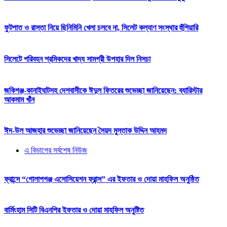
ফুটপাত ও রাস্তা নিয়ে ছিনিমিনি খেলা চলবে না, সিলেট কল্যাণ সংস্থার হুঁশিয়ারি
সিলেটে পরিবহন শ্রমিকদের খাদ্য সামগ্রী উপহার দিল নিসচা
জকিগঞ্জ-কানাইঘাটসহ দেশবাসীকে ঈদুল ফিতরের শুভেচ্ছা জানিয়েছেন: ব্যারিস্টার
আকমাম খাঁন
ঈদ-উল আজহার শুভেচ্ছা জানিয়েছেন সৈয়দ মুস্তাক উদ্দিন আহমদ
এ বিভাগের সর্বশেষ নিউজ
ফ্রান্সে “গোলাপগঞ্জ এসোসিয়েশন ফ্রান্স” এর ইফতার ও দোয়া মাহফিল অনুষ্ঠিত
বার্মিংহাম সিটি বিএনপির ইফতার ও দোয়া মাহফিল অনুষ্টিত