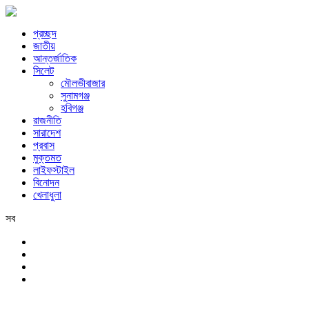
প্রচ্ছদ
জাতীয়
আন্তর্জাতিক
সিলেট
মৌলভীবাজার
সুনামগঞ্জ
হবিগঞ্জ
রাজনীতি
সারাদেশ
প্রবাস
মুক্তমত
লাইফস্টাইল
বিনোদন
খেলাধুলা
সব
সিলেট
শুক্রবার, ৭ই আগস্ট, ২০২৬ খ্রিস্টাব্দ, ২৩শে শ্রাবণ, ১৪৩৩ বঙ্গাব্দ, ২৪শে সফর,