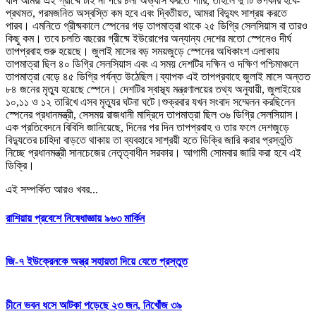
যদি আমরা এই গ্রীষ্মে টাই না পরে চলা অভ্যাস করতে পারি, তাহলে দু’টি উপকার হবে-
প্রথমত, গরমজনিত অস্বস্তি কম হবে এবং দ্বিতীয়ত, আমরা বিদ্যুৎ সাশ্রয় করতে
পারব। এমনিতে গ্রীষ্মকালে স্পেনের গড় তাপমাত্রা থাকে ২৫ ডিগ্রি সেলসিয়াস বা তারও
কিছু কম। তবে চলতি বছরের গ্রীষ্মে ইউরোপের অন্যান্য দেশের মতো স্পেনেও দীর্ঘ
তাপপ্রবাহ শুরু হয়েছে। জুলাই মাসের বড় সময়জুড়ে স্পেনের অধিকাংশ এলাকায়
তাপমাত্রা ছিল ৪০ ডিগ্রি সেলসিয়াস এবং এ সময় দেশটির দক্ষিন ও দক্ষিণ পশ্চিমাঞ্চলে
তাপমাত্রা বেড়ে ৪৫ ডিগ্রি পর্যন্ত উঠেছিল।ব্যাপক এই তাপপ্রবাহে জুলাই মাসে অন্তত
৮৪ জনের মৃত্যু হয়েছে স্পেনে। দেশটির স্বাস্থ্য মন্ত্রণালয়ের তথ্য অনুযায়ী, জুলাইয়ের
১০,১১ ও ১২ তারিখে এসব মৃত্যুর ঘটনা ঘটে।শুক্রবার যখন সংবাদ সম্মেলন করছিলেন
স্পেনের প্রধানমন্ত্রী, সেসময় রাজধানী মাদ্রিদে তাপমাত্রা ছিল ৩৬ ডিগ্রি সেলসিয়াস।
এক প্রতিবেদনে বিবিসি জানিয়েছে, দিনের পর দিন তাপপ্রবাহ ও তার ফলে দেশজুড়ে
বিদ্যুতের চাহিদা বাড়তে থাকায় তা ব্যবহারে সাশ্রয়ী হতে ডিক্রি জারি করার প্রস্তুতি
নিচ্ছে প্রধানমন্ত্রী সানচেজের নেতৃত্বাধীন সরকার। আগামী সোমবার জারি করা হবে এই
ডিক্রি।
এই সম্পর্কিত আরও খবর...
রাশিয়ায় প্রবেশে নিষেধাজ্ঞায় ৯৬৩ মার্কিন
জি-৭ ইউক্রেনকে অস্ত্র সহায়তা দিয়ে যেতে প্রস্তুত
চীনে ভবন ধসে আটকা পড়েছে ২৩ জন, নিখোঁজ ৩৯