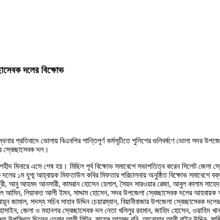
চ্ছাসেবক দলের বিক্ষোভ
র প্রতিবাদে ভোলায় বিএনপির শান্তিপূর্ণ কর্মসূচীতে পুলিশের গুলিবর্ষণে ভোলা সদর উপজেল
র স্বেচ্ছাসেবক দল।
য় শহীদ মিনারে এসে শেষ হয়। মিছিল পূর্ব বিক্ষোভ সমাবেশে সভাপতিত্ব করেন সিলেট জেলা 
ক দলের ১ম যুগ্ম আহ্বায়ক মিফতাউল কবির মিফতার পরিচালনায় অনুষ্ঠিত বিক্ষোভ সমাবেশে ব
রী, আবু আহমদ আনসারী, কামরান হোসেন হেলাল, সৈয়দ সারওয়ার রেজা, আবুল কালাম সাহেদ, জ
 আমিন, লিয়াকত আলী ইমন, সাদ্দাম হোসেন, সদর উপজেলা স্বেচ্ছাসেবক দলের আহবায়ক আমি
ন জামাল, সদস্য সচিব সাহাব উদ্দিন চেয়ারম্যান, বিয়ানীবাজার উপজেলা স্বেচ্ছাসেবক দলে
হোসাইন, জেলা ও মহানগর স্বেচ্ছাসেবক দল নেতা খলিলুর রহমান, জাহিদ হোসেন, ওয়াহিদ খা
মধ্যে উপস্থিত ছিলেন তেরাব আলী লিটন, সায়েম আহমদ রনি, আনোয়ার আলী বাইন উদ্দিন, সাজি