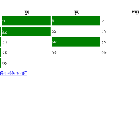
বুধ
বৃহ
শুক্র
৩
৪
৫
১০
১১
১২
১৭
১৮
১৯
২৪
২৫
২৬
৩১
ল করিম জালালী