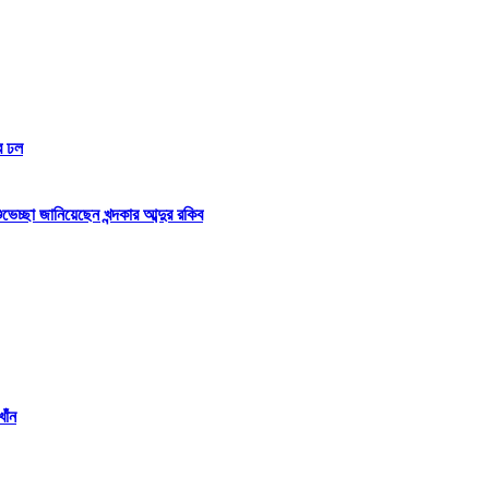
র ঢল
্ছা জানিয়েছেন খন্দকার আব্দুর রকিব
াঁন