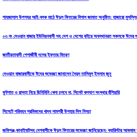
শাহজালাল উপশহর আই-ব্লক মাঠে ঈদুল ফিতরের বিশাল জামাত অনুষ্ঠিত: হাজারো মুসল্লি
০৩ নং দেওয়ান বাজার ইউনিয়নবাসী সহ দেশ ও দেশের বাইরে অবস্থানরত সকলকে ঈদের শুভেচ
জাতীয়তাবাদী পেশাজীবী দলের ইফতার বিতরণ
দেওয়ান বাজারবাসীকে ঈদের শুভেচ্ছা জানালেন সৈয়দ তালিমুল ইসলাম জুনু
ফুটপাত ও রাস্তা নিয়ে ছিনিমিনি খেলা চলবে না, সিলেট কল্যাণ সংস্থার হুঁশিয়ারি
সিলেটে পরিবহন শ্রমিকদের খাদ্য সামগ্রী উপহার দিল নিসচা
জকিগঞ্জ-কানাইঘাটসহ দেশবাসীকে ঈদুল ফিতরের শুভেচ্ছা জানিয়েছেন: ব্যারিস্টার আকমাম খ