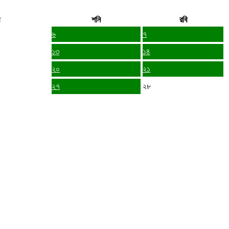
শনি
রবি
৬
৭
১৩
১৪
২০
২১
২৭
২৮