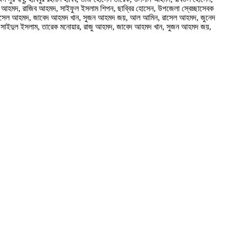
আহমদ, রাজিব আহমদ, সাইফুল ইসলাম শিপন, ছাব্বির হোসেন, উপজেলা স্বেচ্ছাসেবক
মদ, রাসেল আহমদ, জাবেদ আহমদ খান, সুজন আহমদ জয়, আল আমিন, রাসেল আহমদ, জুনেদ
, সাইদুল ইসলাম, তারেক মনোয়ার, রাজু আহমদ, জাবেদ আহমদ খান, সুজন আহমদ জয়,