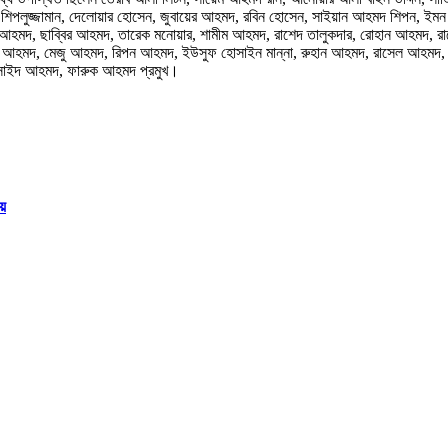
িপলুজ্জামান, দেলোয়ার হোসেন, জুবায়ের আহমদ, রবিন হোসেন, সাইয়ান আহমদ শিপন, ইমন 
শাহিন আহমদ, ছাব্বির আহমদ, তারেক মনোয়ার, শামীম আহমদ, রাশেদ তালুকদার, রোহান আহ
জহুর আহমদ, মেজু আহমদ, রিপন আহমদ, ইউসুফ হোসাইন মান্না, রুহান আহমদ, রাসেল আহমদ
সাইদ আহমদ, ফারুক আহমদ প্রমুখ।
য়