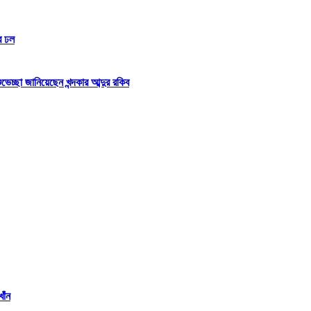
র ঢল
্ছা জানিয়েছেন খন্দকার আব্দুর রকিব
াঁন