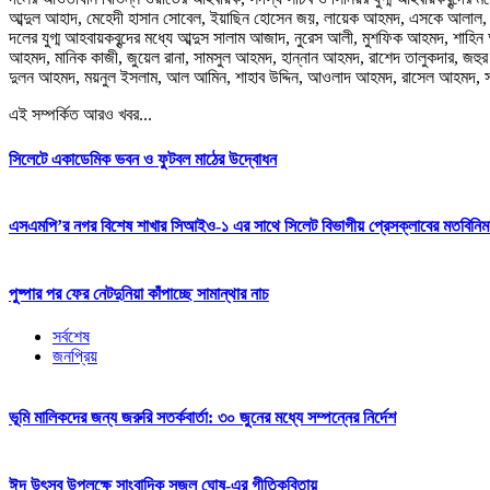
আব্দুল আহাদ, মেহেদী হাসান সোবেল, ইয়াছিন হোসেন জয়, লায়েক আহমদ, এসকে আলাল, শ
দলের যুগ্ম আহবায়কবৃন্দের মধ্যে আব্দুস সালাম আজাদ, নুরেস আলী, মুশফিক আহমদ, 
আহমদ, মানিক কাজী, জুয়েল রানা, সামসুল আহমদ, হান্নান আহমদ, রাশেদ তালুকদার, 
দুলন আহমদ, ময়নুল ইসলাম, আল আমিন, শাহাব উদ্দিন, আওলাদ আহমদ, রাসেল আহমদ, 
এই সম্পর্কিত আরও খবর...
সিলেটে একাডেমিক ভবন ও ফুটবল মাঠের উদ্বোধন
এসএমপি’র নগর বিশেষ শাখার সিআইও-১ এর সাথে সিলেট বিভাগীয় প্রেসক্লাবের মতবিনিম
পুষ্পার পর ফের নেটদুনিয়া কাঁপাচ্ছে সামান্থার নাচ
সর্বশেষ
জনপ্রিয়
ভূমি মালিকদের জন্য জরুরি সতর্কবার্তা: ৩০ জুনের মধ্যে সম্পন্নের নির্দেশ
ঈদ উৎসব উপলক্ষে সাংবাদিক সজল ঘোষ-এর গীতিকবিতায়