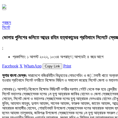
প্রচ্ছদ
সিলেট
ভোলায় পুলিশের গুলিতে আব্দুর রহিম হত্যাকান্ডের প্রতিবাদে সিলেটে স্বে
;
প্রকাশিত: ১ আগস্ট ২০২২, ১০:৩৪ অপরাহ্ণ |
আপডেট: ৪ বছর আগে
Facebook
X
WhatsApp
Print
Copy Link
সুপার বাংলা ডেস্ক:
সারাদেশে নজিরবিহীন বিদ্যুতের লোডশেডিং ও জ¦ালানী খাতে অব্যবস্থনা
হওয়ার প্রতিবাদে সিলেট নগরীতে বিক্ষোভ মিছিল ও সমাবেশ করেছে সিলেট জেলা ও মহানগ
সোমবার (১ আগস্ট) বিকেলে বিক্ষোভ মিছিলটি নগরীর দরগাহ গেইট থেকে শুরু হয়ে কেন্দ্রী
সিলেট মহানগর স্বেচ্ছাসেবক দলের ১ম যুগ্ম আহ্বায়ক জাকির হোসেন ও জেলা স্বেচ্ছাসেব
সোহেল, সিলেট জেলা ও মহানগর স্বেচ্ছাসেবক দলের যুগ্ম আহ্বায়ক দেলওয়ার হোসেন চৌধু
মুনিম, আহসান মাহবুব, দুলাল আহমদ, সালেক আহমদ, ফারুক আহমদ, জাহেদ আহমদ, আব্দুল
আহবায়ক জাহাঙ্গীর হোসেন, গোয়াইনঘাট উপজেলা স্বেচ্ছাসেবক দলের আহবায়ক আহমদ হুমায়ূ
হুসেন আহমদ তালুকদার, জকিগঞ্জ উপজেলা স্বেচ্ছাসেবক দলের ১ম যুগ্ম আহ্বায়ক সদরুল 
দলের আওতাধীন বিভিন্ন ওয়ার্ডের আহবায়ক, সদস্য সচিব ও সিনিয়র যুগ্ম আহবায়কবৃন্দের 