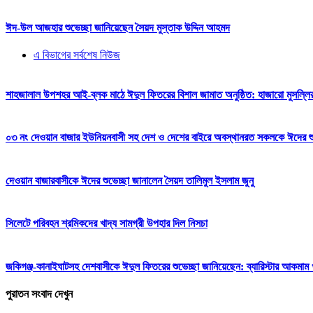
ঈদ-উল আজহার শুভেচ্ছা জানিয়েছেন সৈয়দ মুস্তাক উদ্দিন আহমদ
এ বিভাগের সর্বশেষ নিউজ
শাহজালাল উপশহর আই-ব্লক মাঠে ঈদুল ফিতরের বিশাল জামাত অনুষ্ঠিত: হাজারো মুসল্লি
০৩ নং দেওয়ান বাজার ইউনিয়নবাসী সহ দেশ ও দেশের বাইরে অবস্থানরত সকলকে ঈদের শুভেচ
দেওয়ান বাজারবাসীকে ঈদের শুভেচ্ছা জানালেন সৈয়দ তালিমুল ইসলাম জুনু
সিলেটে পরিবহন শ্রমিকদের খাদ্য সামগ্রী উপহার দিল নিসচা
জকিগঞ্জ-কানাইঘাটসহ দেশবাসীকে ঈদুল ফিতরের শুভেচ্ছা জানিয়েছেন: ব্যারিস্টার আকমাম খ
পুরাতন সংবাদ দেখুন