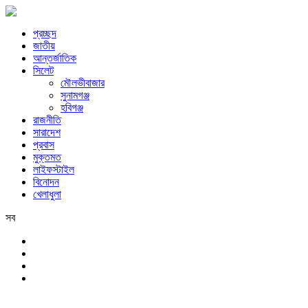
প্রচ্ছদ
জাতীয়
আন্তর্জাতিক
সিলেট
মৌলভীবাজার
সুনামগঞ্জ
হবিগঞ্জ
রাজনীতি
সারাদেশ
প্রবাস
মুক্তমত
লাইফস্টাইল
বিনোদন
খেলাধুলা
সব
সিলেট
শনিবার, ৮ই আগস্ট, ২০২৬ খ্রিস্টাব্দ, ২৪শে শ্রাবণ, ১৪৩৩ বঙ্গাব্দ, ২৫শে সফর, 