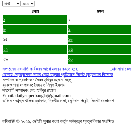
সোম
মঙ্গল
১
২
৮
৯
১৫
১৬
২২
২৩
২৯
৩০
সংগঠনের দাওয়াতি কার্যক্রম আরো মজবুদ করতে হবে. ....মাওলানা রেজাউ
ভোলায় স্বেচ্ছাসেবক দলের নেতা হত্যার প্রতিবাদে সিলেট ছাত্রদলের বিক্ষোভ
সম্পাদক ও প্রকাশক : সৈয়দ মুহিবুর রহমান মিছলু
ব্যবস্থাপনা সম্পাদক: সৈয়দ তালিমুল ইসলাম
সহযোগী সম্পাদক: মোঃ হাবিবুর রহমান
Email: dailysuperbangla@gmail.com
অফিস : আব্দুল খালিক ম্যানশন, দ্বিতীয় তলা, মেন্দিবাগ পয়েন্ট, সিলেট বাংলাদেশ
কপিরাইট © ২০২৬, ডেইলি সুপার বাংলা কর্তৃক সর্বস্বত্ব স্বত্বাধিকার সংরক্ষিত