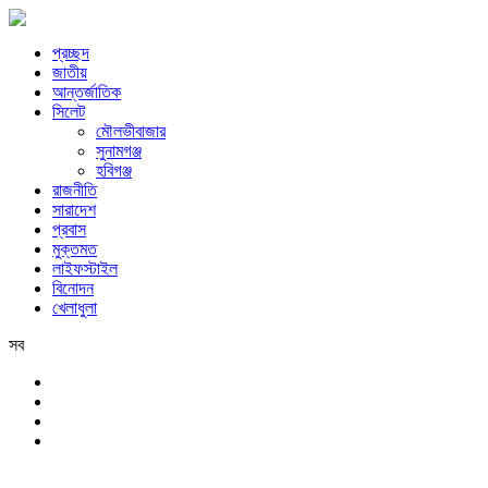
প্রচ্ছদ
জাতীয়
আন্তর্জাতিক
সিলেট
মৌলভীবাজার
সুনামগঞ্জ
হবিগঞ্জ
রাজনীতি
সারাদেশ
প্রবাস
মুক্তমত
লাইফস্টাইল
বিনোদন
খেলাধুলা
সব
সিলেট
বৃহস্পতিবার, ৬ই আগস্ট, ২০২৬ খ্রিস্টাব্দ, ২২শে শ্রাবণ, ১৪৩৩ বঙ্গাব্দ, ২৩শে