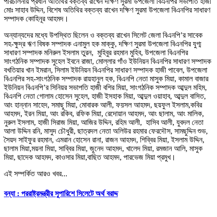
পরিচালনায় প্রধান অতিথির বক্তব্য রাখেন দক্ষিণ সুরমা উপজেলা বিএনপির সভাপতি হাজী
মোঃ সাহাব উদ্দিন, বিশেষ অতিথির বক্তব্য রাখেন দক্ষিণ সুরমা উপজেলা বিএনপির সাধারণ
সম্পাদক কোহিনূর আহমদ।
অন্যান্যদের মধ্যে উপস্থিত ছিলেন ও বক্তব্য রাখেন সিলেট জেলা বিএনপি’র সাবেক
সহ-ক্ষুদ্র ঋণ বিষক সম্পাদক এনামুল হক মাক্কু, দক্ষিণ সুরমা উপজেলা বিএনপির যুগ্ম
সাধারণ সম্পাদক মনিরুল ইসলাম তুরন, মুহিবুর রহমান মুহিব, উপজেলা বিএনপির
সাংগঠনিক সম্পাদক সুহেল ইবনে রাজা, মোল্লার গাঁও ইউনিয়ন বিএনপির সাধারণ সম্পাদক
বখতিয়ার খান ইমরান, সিলাম ইউনিয়ন বিএনপির সাধারণ সম্পাদক হাজী পাবেল, উপজেলা
বিএনপির সহ-সাংগঠনিক সম্পাদক রায়হানুল হক, বিএনপি নেতা মাসুক মিয়া, কামাল বাজার
ইউনিয়ন বিএনপি’র সিনিয়র সভাপতি হাজী বশির মিয়া, সাংগঠনিক সম্পাদক আব্দুল মহিম,
বিএনপি নেতা গোলাম হোসেন সুহেল, হাজী ইসহাক মিয়া, আব্দুল ওয়াহাব, আব্দুল বাসিত,
আং হান্নান সাহেদ, সমাছু মিয়া, মোবারক আলী, ফয়সল আহমদ, ছয়ফুল ইসলাম,কবির
আহমদ, ইরন মিয়া, আং রকিব, রফিক মিয়া, রেদোয়ান আহমদ, আং ছালাম, আং মালিক,
নুরুল ইসলাম, হাজী সিরাজ মিয়া, আজির উদ্দিন, রহিম আলী, হাসিব আলী, যুবদল নেতা
আলা উদ্দিন রনি, মাসুদ চৌধুরী, ছাত্রদল নেতা অলিউর রহমার ফেরদৌস, সামছুদ্দিন শুভ,
সৈয়দ সাইফুর রহমান, এমরান হোসেন রানা, রাজন আহমদ, শিব্বির মিয়া, ইসলাম উদ্দিন,
ছালাম মিয়া,ময়না মিয়া, সাব্বির মিয়া, জুনেদ আহমদ, খালেদ মিয়া, রমজান আলি, মাসুক
মিয়া, ছাদেক আহমদ, কাওসার মিয়া,বাছিত আহমদ, পারভেজ মিয়া প্রমুখ।
এই সম্পর্কিত আরও খবর...
বন্যা : পররাষ্ট্রমন্ত্রীর সুপারিশে সিলেটে অর্থ বরাদ্দ