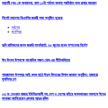
মহানবী (সঃ) কে অবমাননা: কাল ১২টা পর্যন্ত ব্যবসা প্রতিষ্ঠান বন্ধ রাখার আহবান
সিলেট মহানগর বিএনপির জরুরী সভা অনুষ্ঠিত হয়েছে
সর্বশেষ
জনপ্রিয়
ভূমি মালিকদের জন্য জরুরি সতর্কবার্তা: ৩০ জুনের মধ্যে সম্পন্নের নির্দেশ
ঈদ উৎসব উপলক্ষে সাংবাদিক সজল ঘোষ-এর গীতিকবিতায়
শাহজালাল উপশহর আই-ব্লক মাঠে ঈদুল ফিতরের বিশাল জামাত অনুষ্ঠিত: হাজারো
মুসল্লির ঢল
০৩ নং দেওয়ান বাজার ইউনিয়নবাসী সহ দেশ ও দেশের বাইরে অবস্থানরত সকলকে ঈদের
শুভেচ্ছা জানিয়েছেন খন্দকার আব্দুর রকিব