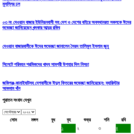
মুসল্লির ঢল
০৩ নং দেওয়ান বাজার ইউনিয়নবাসী সহ দেশ ও দেশের বাইরে অবস্থানরত সকলকে ঈদের
শুভেচ্ছা জানিয়েছেন খন্দকার আব্দুর রকিব
দেওয়ান বাজারবাসীকে ঈদের শুভেচ্ছা জানালেন সৈয়দ তালিমুল ইসলাম জুনু
সিলেটে পরিবহন শ্রমিকদের খাদ্য সামগ্রী উপহার দিল নিসচা
জকিগঞ্জ-কানাইঘাটসহ দেশবাসীকে ঈদুল ফিতরের শুভেচ্ছা জানিয়েছেন: ব্যারিস্টার
আকমাম খাঁন
পুরাতন সংবাদ দেখুন
সোম
মঙ্গল
বুধ
বৃহ
শুক্র
শনি
রবি
১
২
৩
৪