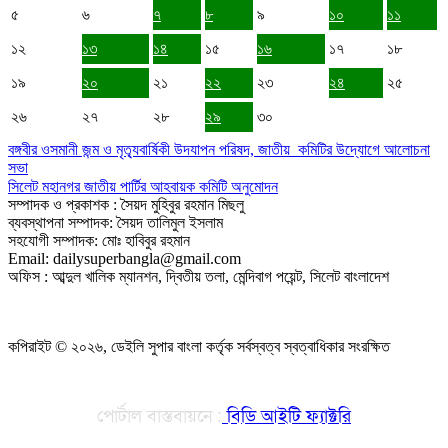
৫
৬
৭
৮
৯
১০
১১
১২
১৩
১৪
১৫
১৬
১৭
১৮
১৯
২০
২১
২২
২৩
২৪
২৫
২৬
২৭
২৮
২৯
৩০
বঙ্গবীর ওসমানী জন্ম ও মৃত্যৃবার্ষিকী উদযাপন পরিষদ, জাতীয় কমিটির উদ্যোগে আলোচনা
সভা
সিলেট মহানগর জাতীয় পার্টির আহবায়ক কমিটি অনুমোদন
সম্পাদক ও প্রকাশক : সৈয়দ মুহিবুর রহমান মিছলু
ব্যবস্থাপনা সম্পাদক: সৈয়দ তালিমুল ইসলাম
সহযোগী সম্পাদক: মোঃ হাবিবুর রহমান
Email: dailysuperbangla@gmail.com
অফিস : আব্দুল খালিক ম্যানশন, দ্বিতীয় তলা, মেন্দিবাগ পয়েন্ট, সিলেট বাংলাদেশ
কপিরাইট © ২০২৬, ডেইলি সুপার বাংলা কর্তৃক সর্বস্বত্ব স্বত্বাধিকার সংরক্ষিত
পোর্টাল বাস্তবায়নে :
বিডি আইটি ফ্যাক্টরি