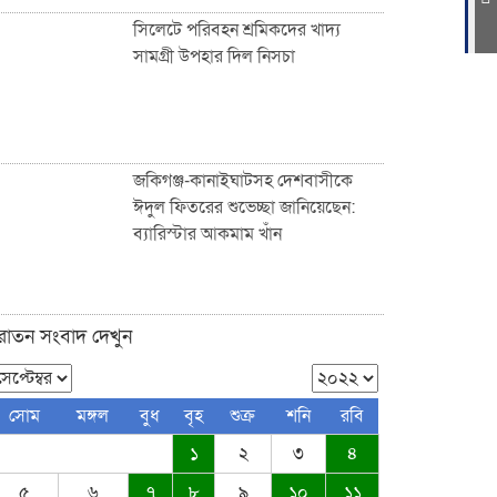
সিলেটে পরিবহন শ্রমিকদের খাদ্য
সামগ্রী উপহার দিল নিসচা
ফুটপাত ও রাস্তা নিয়ে ছিনিমিনি খেলা
চলবে না, সিলেট কল্যাণ সংস্থার
হুঁশিয়ারি
জকিগঞ্জ-কানাইঘাটসহ দেশবাসীকে
ঈদুল ফিতরের শুভেচ্ছা জানিয়েছেন:
ব্যারিস্টার আকমাম খাঁন
সিলেটে পরিবহন শ্রমিকদের খাদ্য
সামগ্রী উপহার দিল নিসচা
ুরাতন সংবাদ দেখুন
জকিগঞ্জ-কানাইঘাটসহ দেশবাসীকে
সোম
মঙ্গল
বুধ
বৃহ
শুক্র
শনি
রবি
ঈদুল ফিতরের শুভেচ্ছা জানিয়েছেন:
১
২
৩
৪
ব্যারিস্টার আকমাম খাঁন
৫
৬
৭
৮
৯
১০
১১