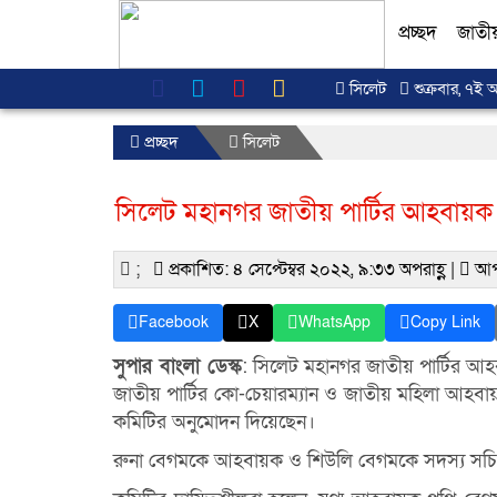
প্রচ্ছদ
জাতী
সিলেট
শুক্রবার, ৭ই 
প্রচ্ছদ
সিলেট
সিলেট মহানগর জাতীয় পার্টির আহবায়
;
প্রকাশিত: ৪ সেপ্টেম্বর ২০২২, ৯:৩৩ অপরাহ্ণ |
আপ
Facebook
X
WhatsApp
Copy Link
সুপার বাংলা ডেস্ক
: সিলেট মহানগর জাতীয় পার্টির আহ
জাতীয় পার্টির কো-চেয়ারম্যান ও জাতীয় মহিলা 
কমিটির অনুমোদন দিয়েছেন।
রুনা বেগমকে আহবায়ক ও শিউলি বেগমকে সদস্য সচিব