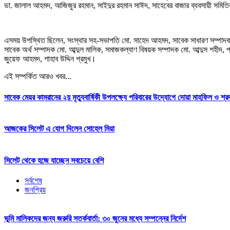
ডা. জালাল আহমদ, আজিজুর রহমান, সাইদুর রহমান সাঈদ, সাহেবের বাজার ব্যবসায়ী সমি
এসময় উপস্থিত ছিলেন, সংস্থার সহ-সভাপতি মো. সাহেদ আহমদ, সাবেক সাধারণ সম্পাদক
সাবেক অর্থ সম্পাদক মো. আব্দুল মালিক, সমাজকল্যাণ বিষয়ক সম্পাদক মো. আব্দুস শহীদ, প্র
জুয়েফ আহমদ, শাহাব উদ্দিন প্রমুখ।
এই সম্পর্কিত আরও খবর...
সাবেক মেয়র কামরানের ২য় মৃত্যুবার্ষিকী উপলক্ষ্যে পরিবারের উদ্যোগে দোয়া মাহফিল ও শ্রদ্
আজকের সিলেট এ যোগ দিলেন সোহেল মিয়া
সিলেট থেকে হজে যাচ্ছেন সবচেয়ে বেশি
সর্বশেষ
জনপ্রিয়
ভূমি মালিকদের জন্য জরুরি সতর্কবার্তা: ৩০ জুনের মধ্যে সম্পন্নের নির্দেশ