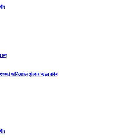
াঁন
র ঢল
্ছা জানিয়েছেন খন্দকার আব্দুর রকিব
াঁন