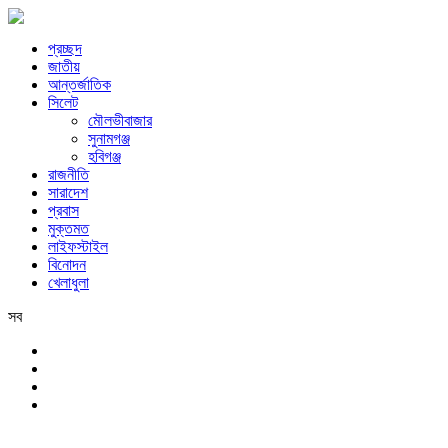
প্রচ্ছদ
জাতীয়
আন্তর্জাতিক
সিলেট
মৌলভীবাজার
সুনামগঞ্জ
হবিগঞ্জ
রাজনীতি
সারাদেশ
প্রবাস
মুক্তমত
লাইফস্টাইল
বিনোদন
খেলাধুলা
সব
সিলেট
শনিবার, ৮ই আগস্ট, ২০২৬ খ্রিস্টাব্দ, ২৪শে শ্রাবণ, ১৪৩৩ বঙ্গাব্দ, ২৫শে সফর, 