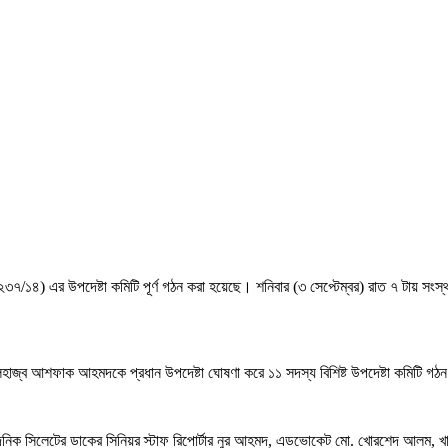
৭/১৪) এর উপদেষ্টা কমিটি পূর্ণ গঠন করা হয়েছে। শনিবার (৩ সেপ্টেম্বর) রাত ৭ টায় সংস্
জ্ব আশফাক আহমদকে প্রধান উপদেষ্টা ঘোষণা করে ১১ সদস্য বিশিষ্ট উপদেষ্টা কমিটি গঠ
 দৈনিক সিলেটের ডাকের সিনিয়র স্টাফ রিপোর্টার নুর আহমদ, এডভোকেট মো. খোরশেদ আলম, 