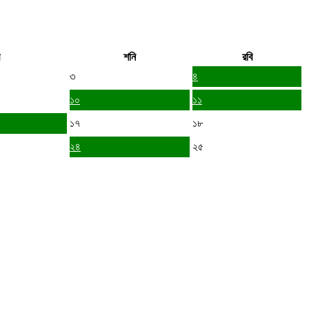
শনি
রবি
৩
৪
১০
১১
১৭
১৮
২৪
২৫