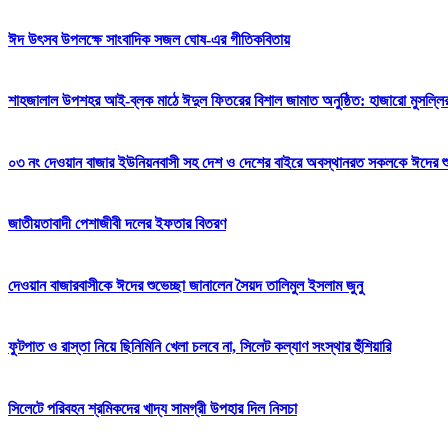
ঈদ উৎসব উপলক্ষে সাংবাদিক সজল ঘোষ-এর গীতিকবিতায়
শাহজালাল উপশহর আই-ব্লক মাঠে ঈদুল ফিতরের বিশাল জামাত অনুষ্ঠিত: হাজারো মুসল্লি
০৩ নং দেওয়ান বাজার ইউনিয়নবাসী সহ দেশ ও দেশের বাইরে অবস্থানরত সকলকে ঈদের শুভেচ
জাতীয়তাবাদী পেশাজীবী দলের ইফতার বিতরণ
দেওয়ান বাজারবাসীকে ঈদের শুভেচ্ছা জানালেন সৈয়দ তালিমুল ইসলাম জুনু
ফুটপাত ও রাস্তা নিয়ে ছিনিমিনি খেলা চলবে না, সিলেট কল্যাণ সংস্থার হুঁশিয়ারি
সিলেটে পরিবহন শ্রমিকদের খাদ্য সামগ্রী উপহার দিল নিসচা