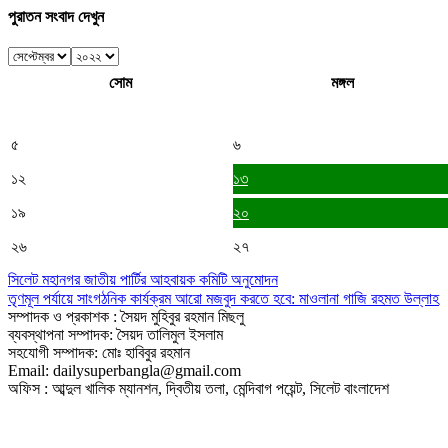
পুরাতন সংবাদ দেখুন
সোম
মঙ্গল
৫
৬
১২
১৩
১৯
২০
২৬
২৭
সিলেট মহানগর জাতীয় পার্টির আহবায়ক কমিটি অনুমোদন
তৃণমূল পর্যায়ে সাংগঠনিক কার্যক্রম আরো মজবুদ করতে হবে: মাওলানা গাজি রহমত উল্লাহ
সম্পাদক ও প্রকাশক : সৈয়দ মুহিবুর রহমান মিছলু
ব্যবস্থাপনা সম্পাদক: সৈয়দ তালিমুল ইসলাম
সহযোগী সম্পাদক: মোঃ হাবিবুর রহমান
Email: dailysuperbangla@gmail.com
অফিস : আব্দুল খালিক ম্যানশন, দ্বিতীয় তলা, মেন্দিবাগ পয়েন্ট, সিলেট বাংলাদেশ