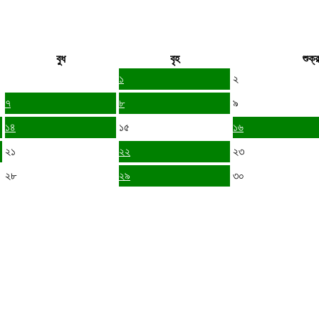
বুধ
বৃহ
শুক্র
১
২
৭
৮
৯
১৪
১৫
১৬
২১
২২
২৩
২৮
২৯
৩০