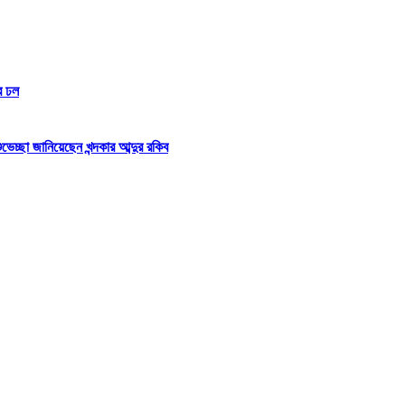
র ঢল
্ছা জানিয়েছেন খন্দকার আব্দুর রকিব