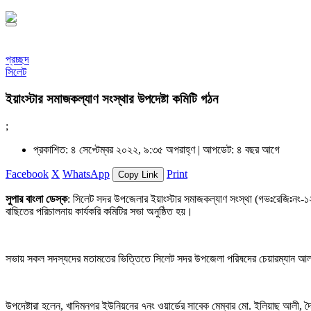
প্রচ্ছদ
সিলেট
ইয়াংস্টার সমাজকল্যাণ সংস্থার উপদেষ্টা কমিটি গঠন
;
প্রকাশিত: ৪ সেপ্টেম্বর ২০২২, ৯:৩৫ অপরাহ্ণ |
আপডেট: ৪ বছর আগে
Facebook
X
WhatsApp
Print
Copy Link
সুপার বাংলা ডেস্ক
: সিলেট সদর উপজেলার ইয়াংস্টার সমাজকল্যাণ সংস্থা (গভঃরেজিঃনং-১২৩
বাছিতের পরিচালনায় কার্যকরি কমিটির সভা অনুষ্ঠিত হয়।
সভায় সকল সদস্যদের মতামতের ভিত্তিতে সিলেট সদর উপজেলা পরিষদের চেয়ারম্যান আলহা
উপদেষ্টারা হলেন, খাদিমনগর ইউনিয়নের ৭নং ওয়ার্ডের সাবেক মেম্বার মো. ইলিয়াছ আলী,