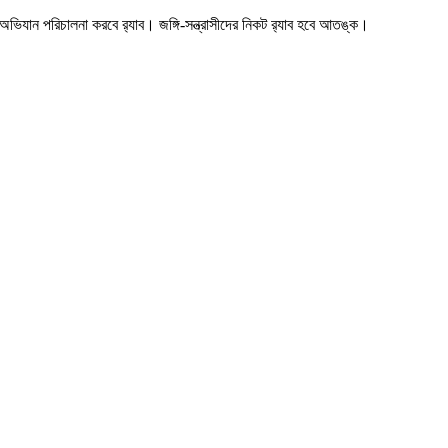
ভিযান পরিচালনা করবে র‍্যাব। জঙ্গি-সন্ত্রাসীদের নিকট র‍্যাব হবে আতঙ্ক।