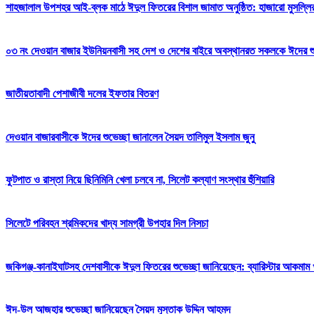
শাহজালাল উপশহর আই-ব্লক মাঠে ঈদুল ফিতরের বিশাল জামাত অনুষ্ঠিত: হাজারো মুসল্লি
০৩ নং দেওয়ান বাজার ইউনিয়নবাসী সহ দেশ ও দেশের বাইরে অবস্থানরত সকলকে ঈদের শুভেচ
জাতীয়তাবাদী পেশাজীবী দলের ইফতার বিতরণ
দেওয়ান বাজারবাসীকে ঈদের শুভেচ্ছা জানালেন সৈয়দ তালিমুল ইসলাম জুনু
ফুটপাত ও রাস্তা নিয়ে ছিনিমিনি খেলা চলবে না, সিলেট কল্যাণ সংস্থার হুঁশিয়ারি
সিলেটে পরিবহন শ্রমিকদের খাদ্য সামগ্রী উপহার দিল নিসচা
জকিগঞ্জ-কানাইঘাটসহ দেশবাসীকে ঈদুল ফিতরের শুভেচ্ছা জানিয়েছেন: ব্যারিস্টার আকমাম খ
ঈদ-উল আজহার শুভেচ্ছা জানিয়েছেন সৈয়দ মুস্তাক উদ্দিন আহমদ