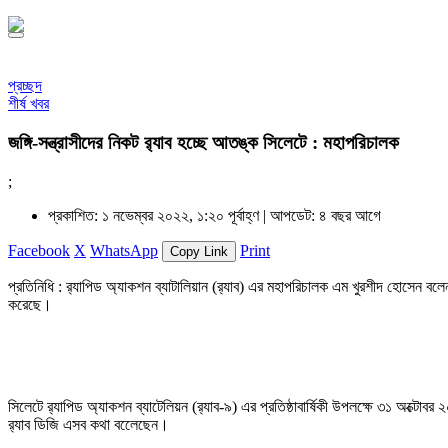
প্রচ্ছদ
শীর্ষ খবর
জঙ্গি-সন্ত্রাসীদের নিকট র‍্যাব হচ্ছে আতঙ্ক সিলেটে : মহাপরিচালক
;
প্রকাশিত: ১ নভেম্বর ২০২২, ১:২০ পূর্বাহ্ণ |
আপডেট: ৪ বছর আগে
Facebook
X
WhatsApp
Print
Copy Link
প্রতিনিধি : র‍্যাপিড অ্যাকশন ব্যাটালিয়ান (র‍্যাব) এর মহাপরিচালক এম খুরশীদ হোসেন বলেন
করেছে।
সিলেটে র‍্যাপিড অ্যাকশন ব্যাটেলিয়ন (র‍্যাব-৯) এর প্রতিষ্ঠাবার্ষিকী উপলক্ষে ৩১ অক্টো
র‍্যাব ডিজি এসব কথা বলেেছেন।