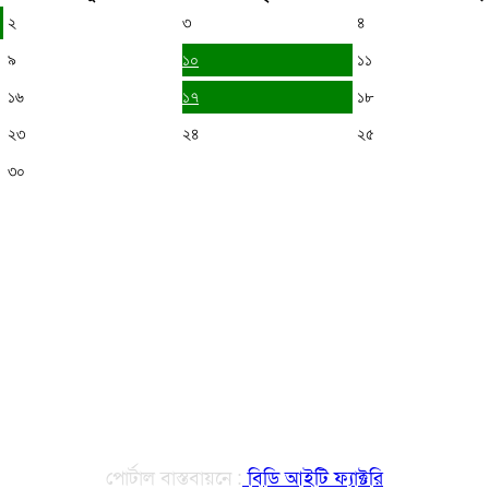
২
৩
৪
৯
১০
১১
১৬
১৭
১৮
২৩
২৪
২৫
৩০
পোর্টাল বাস্তবায়নে :
বিডি আইটি ফ্যাক্টরি