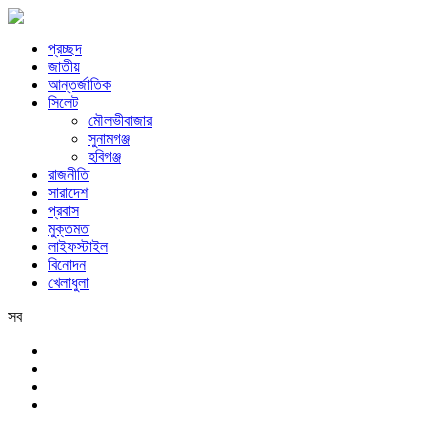
প্রচ্ছদ
জাতীয়
আন্তর্জাতিক
সিলেট
মৌলভীবাজার
সুনামগঞ্জ
হবিগঞ্জ
রাজনীতি
সারাদেশ
প্রবাস
মুক্তমত
লাইফস্টাইল
বিনোদন
খেলাধুলা
সব
সিলেট
শনিবার, ৮ই আগস্ট, ২০২৬ খ্রিস্টাব্দ, ২৪শে শ্রাবণ, ১৪৩৩ বঙ্গাব্দ, ২৫শে সফর, 