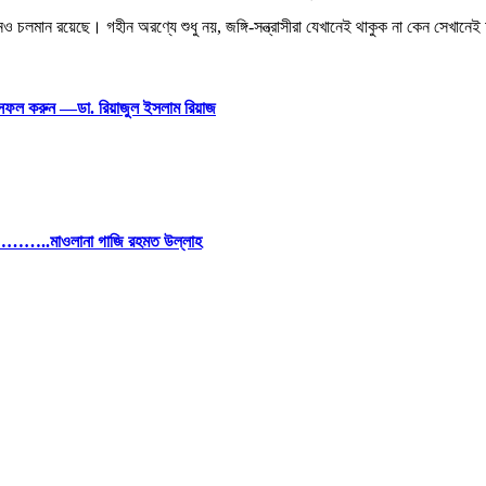
ও চলমান রয়েছে। গহীন অরণ্যে শুধু নয়, জঙ্গি-সন্ত্রাসীরা যেখানেই থাকুক না কেন সেখানেই অ
েশ সফল করুন —ডা. রিয়াজুল ইসলাম রিয়াজ
………..মাওলানা গাজি রহমত উল্লাহ