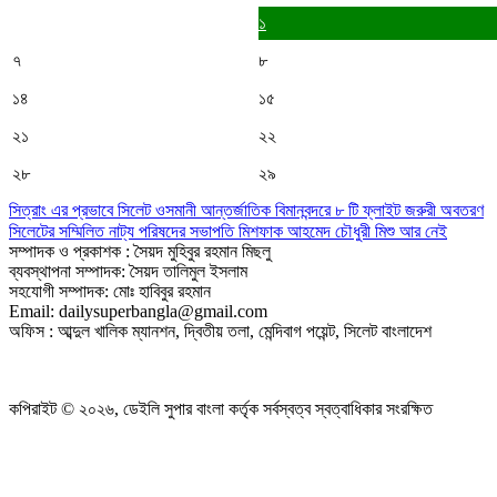
১
৭
৮
১৪
১৫
২১
২২
২৮
২৯
সিত্রাং এর প্রভাবে সিলেট ওসমানী আন্তর্জাতিক বিমানবন্দরে ৮ টি ফ্লাইট জরুরী অবতরণ
সিলেটের সম্মিলিত নাট্য পরিষদের সভাপতি মিশফাক আহমেদ চৌধুরী মিশু আর নেই
সম্পাদক ও প্রকাশক : সৈয়দ মুহিবুর রহমান মিছলু
ব্যবস্থাপনা সম্পাদক: সৈয়দ তালিমুল ইসলাম
সহযোগী সম্পাদক: মোঃ হাবিবুর রহমান
Email: dailysuperbangla@gmail.com
অফিস : আব্দুল খালিক ম্যানশন, দ্বিতীয় তলা, মেন্দিবাগ পয়েন্ট, সিলেট বাংলাদেশ
কপিরাইট © ২০২৬, ডেইলি সুপার বাংলা কর্তৃক সর্বস্বত্ব স্বত্বাধিকার সংরক্ষিত