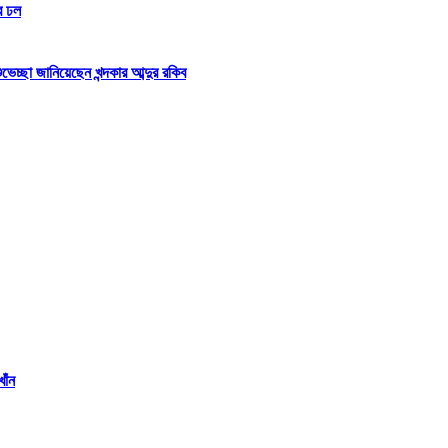
র ঢল
্ছা জানিয়েছেন খন্দকার আব্দুর রকিব
াঁন