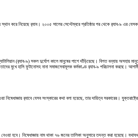
স্থান করে নিয়েছে র‍্যাব। ২০০৫ সালের সেপ্টেম্বরে প্রতিষ্ঠার পর থেকে র‍্যাব-৯ এর য
াটালিয়ান (র‍্যাব-৯) সকল দুর্যোগ কালে মানুষের পাশে দাঁড়িয়েছে। বিগত বন্যায় অসহায় মানু
 করে তাদের মুখে হাসি ফুটানোসহ নানা সমাজসেবামূলক কর্মকাণ্ড র‍্যাব-৯ পরিচালনা করছে। 
দেওয়া নিষেধাজ্ঞায় র‍্যাবে যেসব সংস্কারের কথা বলা হয়েছে, তার দায়িত্ব সরকারের। যুক্তরা
্থা নেওয়া হবে। নিষেধাজ্ঞায় নাম থাকা ৭৬ জনের তালিকা অনুসারে তদন্ত করা হয়েছে। যথাযথ 