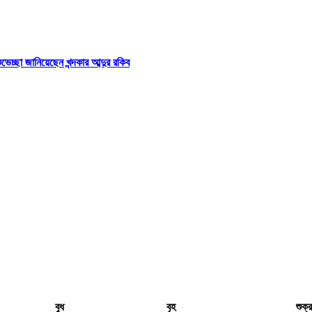
্ছা জানিয়েছেন খন্দকার আব্দুর রকিব
বুধ
বৃহ
শুক্র