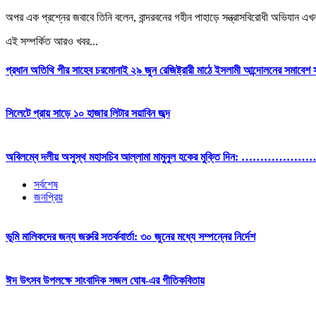
অপর এক প্রশ্নের জবাবে তিনি বলেন, বান্দরবনের গহীন পাহাড়ে সন্ত্রাসবিরোধী অভিযান এখন
এই সম্পর্কিত আরও খবর...
প্রধান অতিথি পীর সাহেব চরমোনাই ২৯ জুন রেজিষ্ট্রারী মাঠে ইসলামী আন্দোলনের সমাব
সিলেটে প্রায় সাড়ে ১০ হাজার লিটার সয়াবিন জব্দ
অবিলম্বে দলীয় অসুস্থ মহাসচিব আল্লামা মামুনুল হকের মুক্তি দিন: ………………
সর্বশেষ
জনপ্রিয়
ভূমি মালিকদের জন্য জরুরি সতর্কবার্তা: ৩০ জুনের মধ্যে সম্পন্নের নির্দেশ
ঈদ উৎসব উপলক্ষে সাংবাদিক সজল ঘোষ-এর গীতিকবিতায়