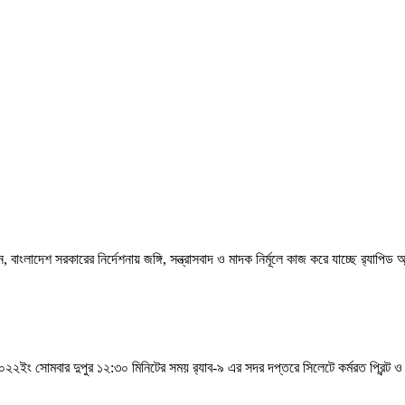
, বাংলাদেশ সরকারের নির্দেশনায় জঙ্গি, সন্ত্রাসবাদ ও মাদক নির্মূলে কাজ করে যাচ্ছে র‍্যাপিড
বর ২০২২ইং সোমবার দুপুর ১২:৩০ মিনিটের সময় র‍্যাব-৯ এর সদর দপ্তরে সিলেটে কর্মরত প্রিন্ট