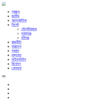
প্রচ্ছদ
জাতীয়
আন্তর্জাতিক
সিলেট
মৌলভীবাজার
সুনামগঞ্জ
হবিগঞ্জ
রাজনীতি
সারাদেশ
প্রবাস
মুক্তমত
লাইফস্টাইল
বিনোদন
খেলাধুলা
সব
সিলেট
রবিবার, ৯ই আগস্ট, ২০২৬ খ্রিস্টাব্দ, ২৫শে শ্রাবণ, ১৪৩৩ বঙ্গাব্দ, ২৬শে সফর,