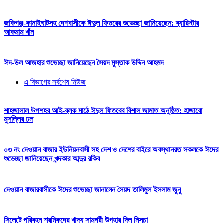
জকিগঞ্জ-কানাইঘাটসহ দেশবাসীকে ঈদুল ফিতরের শুভেচ্ছা জানিয়েছেন: ব্যারিস্টার
আকমাম খাঁন
ঈদ-উল আজহার শুভেচ্ছা জানিয়েছেন সৈয়দ মুস্তাক উদ্দিন আহমদ
এ বিভাগের সর্বশেষ নিউজ
শাহজালাল উপশহর আই-ব্লক মাঠে ঈদুল ফিতরের বিশাল জামাত অনুষ্ঠিত: হাজারো
মুসল্লির ঢল
০৩ নং দেওয়ান বাজার ইউনিয়নবাসী সহ দেশ ও দেশের বাইরে অবস্থানরত সকলকে ঈদের
শুভেচ্ছা জানিয়েছেন খন্দকার আব্দুর রকিব
দেওয়ান বাজারবাসীকে ঈদের শুভেচ্ছা জানালেন সৈয়দ তালিমুল ইসলাম জুনু
সিলেটে পরিবহন শ্রমিকদের খাদ্য সামগ্রী উপহার দিল নিসচা