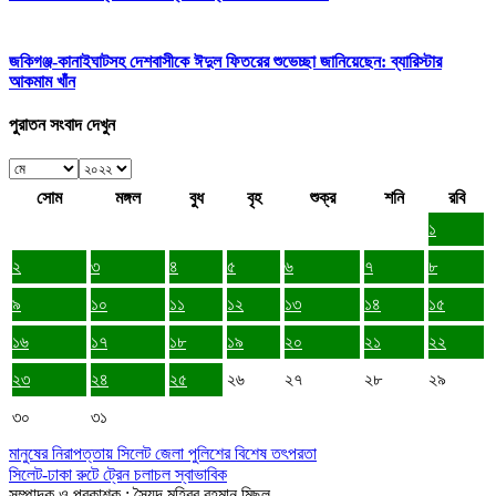
জকিগঞ্জ-কানাইঘাটসহ দেশবাসীকে ঈদুল ফিতরের শুভেচ্ছা জানিয়েছেন: ব্যারিস্টার
আকমাম খাঁন
পুরাতন সংবাদ দেখুন
সোম
মঙ্গল
বুধ
বৃহ
শুক্র
শনি
রবি
১
২
৩
৪
৫
৬
৭
৮
৯
১০
১১
১২
১৩
১৪
১৫
১৬
১৭
১৮
১৯
২০
২১
২২
২৩
২৪
২৫
২৬
২৭
২৮
২৯
৩০
৩১
মানুষের নিরাপত্তায় সিলেট জেলা পুলিশের বিশেষ তৎপরতা
সিলেট-ঢাকা রুটে ট্রেন চলাচল স্বাভাবিক
সম্পাদক ও প্রকাশক : সৈয়দ মুহিবুর রহমান মিছলু