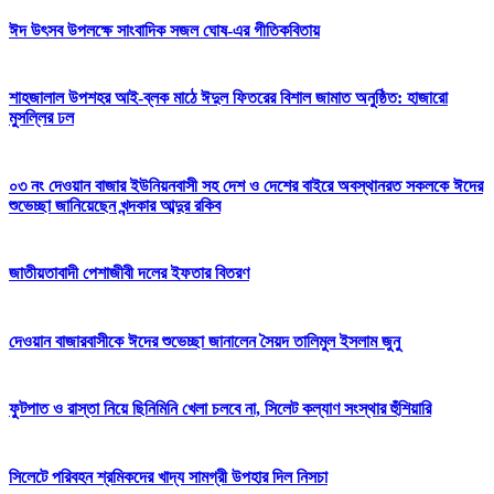
ঈদ উৎসব উপলক্ষে সাংবাদিক সজল ঘোষ-এর গীতিকবিতায়
শাহজালাল উপশহর আই-ব্লক মাঠে ঈদুল ফিতরের বিশাল জামাত অনুষ্ঠিত: হাজারো
মুসল্লির ঢল
০৩ নং দেওয়ান বাজার ইউনিয়নবাসী সহ দেশ ও দেশের বাইরে অবস্থানরত সকলকে ঈদের
শুভেচ্ছা জানিয়েছেন খন্দকার আব্দুর রকিব
জাতীয়তাবাদী পেশাজীবী দলের ইফতার বিতরণ
দেওয়ান বাজারবাসীকে ঈদের শুভেচ্ছা জানালেন সৈয়দ তালিমুল ইসলাম জুনু
ফুটপাত ও রাস্তা নিয়ে ছিনিমিনি খেলা চলবে না, সিলেট কল্যাণ সংস্থার হুঁশিয়ারি
সিলেটে পরিবহন শ্রমিকদের খাদ্য সামগ্রী উপহার দিল নিসচা