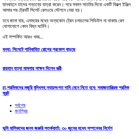
যানবাহনে তাদের গন্তব্যে যাত্রা করেন। পরে সকাল সাতটার দিকে একটি বিকল্প ইঞ্জিন
আসার পর ট্রেনটি সিলেট রেলওয়ে স্টেশনে নেয়া হয়।
তবে জানা যায়, এসময়ের মধ্যে অন্যকোন ট্রেন চলাচলের শিডিউল না থাকায় রেল
যোগাযোগে কোন বিঘ্ন ঘটেনি।
এই সম্পর্কিত আরও খবর...
বন্যা: সিলেটে পানিবাহিত রোগের প্রকোপ বাড়ছে
রায়হান হত্যা মামলায় সাক্ষ্য দিলেন স্ত্রী
চা-শ্রমিকদের মজুরি বৃদ্ধিসহ ন্যায়সংগত দাবি মেনে নিতে হবে: সমাজতান্ত্রিক শ্রমিক
ফ্রন্ট
সর্বশেষ
জনপ্রিয়
ভূমি মালিকদের জন্য জরুরি সতর্কবার্তা: ৩০ জুনের মধ্যে সম্পন্নের নির্দেশ