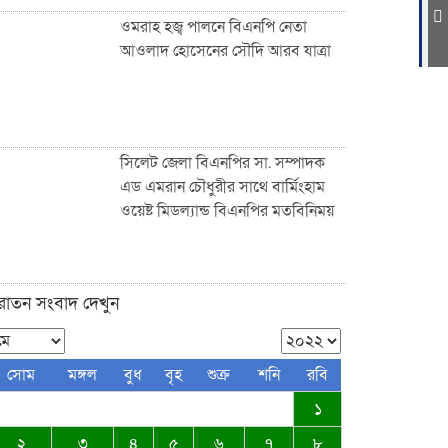
ওমরাহ হজ্ব পালনে বিএনপি নেতা
আওলাদ হোসেনের সৌদি আরব যাত্রা
ফুটপাত ও রাস্তা নিয়ে ছিনিমিনি খেলা
চলবে না, সিলেট কল্যাণ সংস্থার
হুঁশিয়ারি
সিলেট জেলা বিএনপির সা. সম্পাদক
এড এমরান চৌধুরীর সাথে বার্মিংহাম
ওয়েষ্ট মিডল্যান্ড বিএনপির মতবিনিময়
সিলেটে পরিবহন শ্রমিকদের খাদ্য
সামগ্রী উপহার দিল নিসচা
ুরাতন সংবাদ দেখুন
জকিগঞ্জ-কানাইঘাটসহ দেশবাসীকে
সোম
মঙ্গল
বুধ
বৃহ
শুক্র
শনি
রবি
ঈদুল ফিতরের শুভেচ্ছা জানিয়েছেন:
১
ব্যারিস্টার আকমাম খাঁন
২
৩
৪
৫
৬
৭
৮