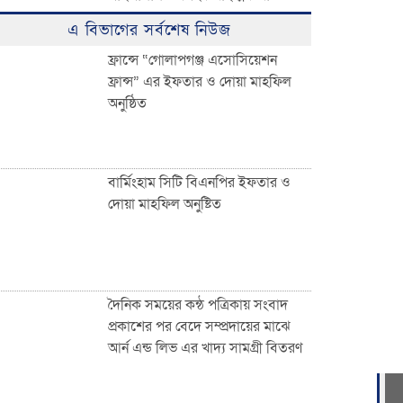
ঈদুল ফিতরের বিশাল জামাত অনুষ্ঠিত:
এ বিভাগের সর্বশেষ নিউজ
হাজারো মুসল্লির ঢল
ফ্রান্সে “গোলাপগঞ্জ এসোসিয়েশন
ফ্রান্স” এর ইফতার ও দোয়া মাহফিল
অনুষ্ঠিত
০৩ নং দেওয়ান বাজার ইউনিয়নবাসী
সহ দেশ ও দেশের বাইরে অবস্থানরত
সকলকে ঈদের শুভেচ্ছা জানিয়েছেন
খন্দকার আব্দুর রকিব
বার্মিংহাম সিটি বিএনপির ইফতার ও
দোয়া মাহফিল অনুষ্টিত
জাতীয়তাবাদী পেশাজীবী দলের
ইফতার বিতরণ
দৈনিক সময়ের কন্ঠ পত্রিকায় সংবাদ
প্রকাশের পর বেদে সম্প্রদায়ের মাঝে
আর্ন এন্ড লিভ এর খাদ্য সামগ্রী বিতরণ
দেওয়ান বাজারবাসীকে ঈদের শুভেচ্ছা
জানালেন সৈয়দ তালিমুল ইসলাম জুনু