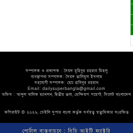
সম্পাদক ও প্রকাশক : সৈয়দ মুহিবুর রহমান মিছলু
ব্যবস্থাপনা সম্পাদক: সৈয়দ তালিমুল ইসলাম
সহযোগী সম্পাদক: মোঃ হাবিবুর রহমান
Email: dailysuperbangla@gmail.com
অফিস : আব্দুল খালিক ম্যানশন, দ্বিতীয় তলা, মেন্দিবাগ পয়েন্ট, সিলেট বাংলাদেশ
কপিরাইট © ২০২৬, ডেইলি সুপার বাংলা কর্তৃক সর্বস্বত্ব স্বত্বাধিকার সংরক্ষিত
পোর্টাল বাস্তবায়নে :
বিডি আইটি ফ্যাক্টরি