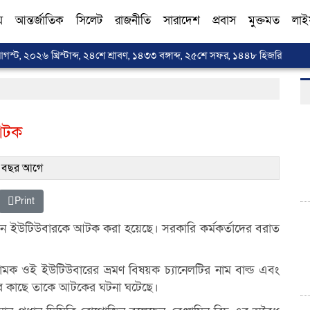
য়
আন্তর্জাতিক
সিলেট
রাজনীতি
সারাদেশ
প্রবাস
মুক্তমত
লাই
স্ট, ২০২৬ খ্রিস্টাব্দ, ২৪শে শ্রাবণ, ১৪৩৩ বঙ্গাব্দ, ২৫শে সফর, ১৪৪৮ হিজরি
 আটক
 বছর আগে
Print
িশ একজন ইউটিউবারকে আটক করা হয়েছে। সরকারি কর্মকর্তাদের বরাত
নামক ওই ইউটিউবারের ভ্রমণ বিষয়ক চ্যানেলটির নাম বাল্ড এবং
াডের কাছে তাকে আটকের ঘটনা ঘটেছে।