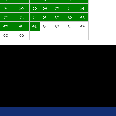
৯
১০
১১
১২
১৩
১৪
১৫
ঈদ-উল আজহার শুভেচ্ছা জানিয়েছেন
১৬
১৭
১৮
১৯
২০
২১
২২
সৈয়দ মুস্তাক উদ্দিন আহমদ
২৩
২৪
২৫
২৬
২৭
২৮
২৯
৩০
৩১