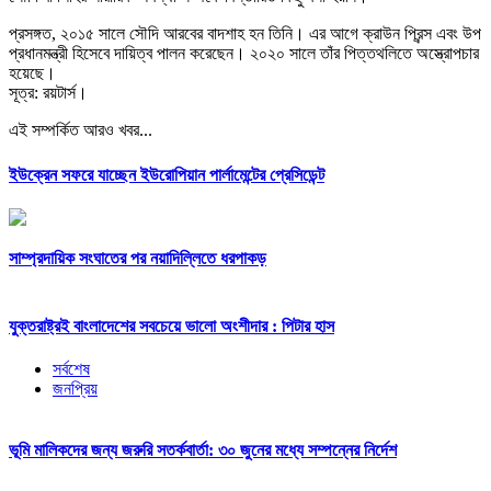
প্রসঙ্গত, ২০১৫ সালে সৌদি আরবের বাদশাহ হন তিনি। এর আগে ক্রাউন প্রিন্স এবং উপ
প্রধানমন্ত্রী হিসেবে দায়িত্ব পালন করেছেন। ২০২০ সালে তাঁর পিত্তথলিতে অস্ত্রোপচার
হয়েছে।
সূত্র: রয়টার্স।
এই সম্পর্কিত আরও খবর...
ইউক্রেন সফরে যাচ্ছেন ইউরোপিয়ান পার্লামেন্টের প্রেসিডেন্ট
সাম্প্রদায়িক সংঘাতের পর নয়াদিল্লিতে ধরপাকড়
যুক্তরাষ্ট্রই বাংলাদেশের সবচেয়ে ভালো অংশীদার : পিটার হাস
সর্বশেষ
জনপ্রিয়
ভূমি মালিকদের জন্য জরুরি সতর্কবার্তা: ৩০ জুনের মধ্যে সম্পন্নের নির্দেশ