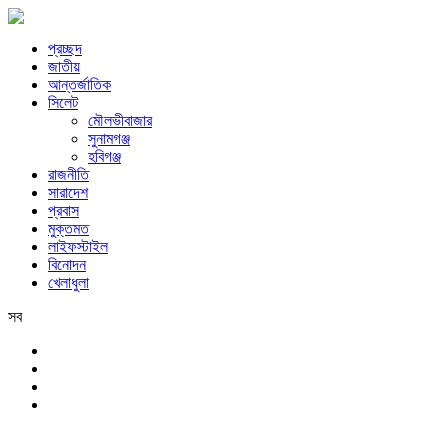
প্রচ্ছদ
জাতীয়
আন্তর্জাতিক
সিলেট
মৌলভীবাজার
সুনামগঞ্জ
হবিগঞ্জ
রাজনীতি
সারাদেশ
প্রবাস
মুক্তমত
লাইফস্টাইল
বিনোদন
খেলাধুলা
সব
সিলেট
রবিবার, ৯ই আগস্ট, ২০২৬ খ্রিস্টাব্দ, ২৫শে শ্রাবণ, ১৪৩৩ বঙ্গাব্দ, ২৬শে সফর,