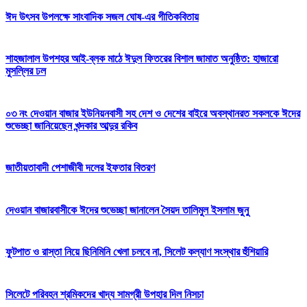
ঈদ উৎসব উপলক্ষে সাংবাদিক সজল ঘোষ-এর গীতিকবিতায়
শাহজালাল উপশহর আই-ব্লক মাঠে ঈদুল ফিতরের বিশাল জামাত অনুষ্ঠিত: হাজারো
মুসল্লির ঢল
০৩ নং দেওয়ান বাজার ইউনিয়নবাসী সহ দেশ ও দেশের বাইরে অবস্থানরত সকলকে ঈদের
শুভেচ্ছা জানিয়েছেন খন্দকার আব্দুর রকিব
জাতীয়তাবাদী পেশাজীবী দলের ইফতার বিতরণ
দেওয়ান বাজারবাসীকে ঈদের শুভেচ্ছা জানালেন সৈয়দ তালিমুল ইসলাম জুনু
ফুটপাত ও রাস্তা নিয়ে ছিনিমিনি খেলা চলবে না, সিলেট কল্যাণ সংস্থার হুঁশিয়ারি
সিলেটে পরিবহন শ্রমিকদের খাদ্য সামগ্রী উপহার দিল নিসচা