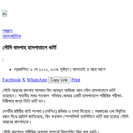
১৪৪৮ হিজরি
প্রচ্ছদ
আন্তর্জাতিক
সৌদি বাদশাহ হাসপাতালে ভর্তি
;
প্রকাশিত: ৮ মে ২০২২, ৯:৩৪ পূর্বাহ্ণ |
আপডেট: ৪ বছর আগে
Facebook
X
WhatsApp
Print
Copy Link
সৌদি আরবের বাদশাহ সালমান বিন আবদুল আজিজ আল সৌদ হাসপাতালে ভর্তি
হয়েছেন। স্থানীয় সময় গতকাল শনিবার জেদ্দার একটি হাসপাতালে শারীরিক পরীক্ষা-
নিরীক্ষার জন্য তিনি ভর্তি হন।
দেশটির রাষ্ট্রীয় বার্তা সংস্থা (এসপিএ) রবিবার এ তথ্য দিয়েছে। সরকারের এক বিবৃতির
বরাত দিয়ে রয়টার্স জানিয়েছে, কিং ফয়সাল স্পেশালিস্ট হসপিটালে ভর্তি করা হয়েছে সৌদি
আরবের বাদশাহকে।
সৌদি বাদশাহর শারীরিক অবস্থা সম্পর্কে বিস্তারিত কিছু বলা হয়নি।