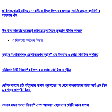
জকিগঞ্জ-কানাইঘাটসহ দেশবাসীকে ঈদুল ফিতরের শুভেচ্ছা জানিয়েছেন: ব্যারিস্টার
আকমাম খাঁন
ঈদ-উল আজহার শুভেচ্ছা জানিয়েছেন সৈয়দ মুস্তাক উদ্দিন আহমদ
এ বিভাগের সর্বশেষ নিউজ
ফ্রান্সে “গোলাপগঞ্জ এসোসিয়েশন ফ্রান্স” এর ইফতার ও দোয়া মাহফিল অনুষ্ঠিত
বার্মিংহাম সিটি বিএনপির ইফতার ও দোয়া মাহফিল অনুষ্টিত
দৈনিক সময়ের কন্ঠ পত্রিকায় সংবাদ প্রকাশের পর বেদে সম্প্রদায়ের মাঝে আর্ন এন্ড লিভ
এর খাদ্য সামগ্রী বিতরণ
ওমরাহ হজ্ব পালনে বিএনপি নেতা আওলাদ হোসেনের সৌদি আরব যাত্রা