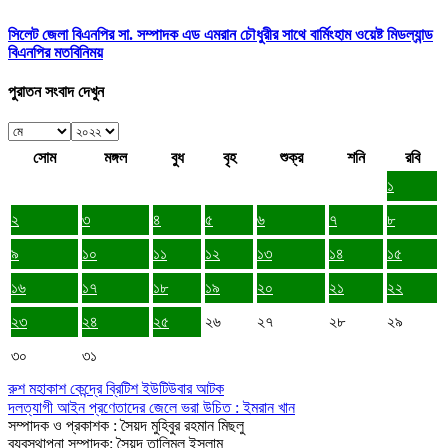
সিলেট জেলা বিএনপির সা. সম্পাদক এড এমরান চৌধুরীর সাথে বার্মিংহাম ওয়েষ্ট মিডল্যান্ড
বিএনপির মতবিনিময়
পুরাতন সংবাদ দেখুন
সোম
মঙ্গল
বুধ
বৃহ
শুক্র
শনি
রবি
১
২
৩
৪
৫
৬
৭
৮
৯
১০
১১
১২
১৩
১৪
১৫
১৬
১৭
১৮
১৯
২০
২১
২২
২৩
২৪
২৫
২৬
২৭
২৮
২৯
৩০
৩১
রুশ মহাকাশ কেন্দ্রে ব্রিটিশ ইউটিউবার আটক
দলত্যাগী আইন প্রণেতাদের জেলে ভরা উচিত : ইমরান খান
সম্পাদক ও প্রকাশক : সৈয়দ মুহিবুর রহমান মিছলু
ব্যবস্থাপনা সম্পাদক: সৈয়দ তালিমুল ইসলাম