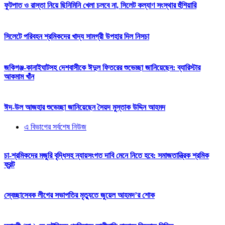
ফুটপাত ও রাস্তা নিয়ে ছিনিমিনি খেলা চলবে না, সিলেট কল্যাণ সংস্থার হুঁশিয়ারি
সিলেটে পরিবহন শ্রমিকদের খাদ্য সামগ্রী উপহার দিল নিসচা
জকিগঞ্জ-কানাইঘাটসহ দেশবাসীকে ঈদুল ফিতরের শুভেচ্ছা জানিয়েছেন: ব্যারিস্টার
আকমাম খাঁন
ঈদ-উল আজহার শুভেচ্ছা জানিয়েছেন সৈয়দ মুস্তাক উদ্দিন আহমদ
এ বিভাগের সর্বশেষ নিউজ
চা-শ্রমিকদের মজুরি বৃদ্ধিসহ ন্যায়সংগত দাবি মেনে নিতে হবে: সমাজতান্ত্রিক শ্রমিক
ফ্রন্ট
স্বেচ্ছাসেবক লীগের সভাপতির মৃত্যুতে জুয়েল আহমদ’র শোক