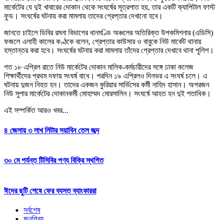
মার্কেটের যে দুই খাবারের দোকান থেকে সংঘর্ষের সূত্রপাত হয়, তার একটি ক্যাপিটাল ফাস্ট
ফুড। সংঘর্ষের ঘটনায় করা মামলায় তাদের গ্রেপ্তার দেখানো হবে।
জানতে চাইলে ডিবির রমনা বিভাগের ধানমণ্ডি অঞ্চলের অতিরিক্ত উপকমিশনার (এডিসি)
ফজলে এলাহী কালের কণ্ঠকে বলেন, গ্রেপ্তার কাউসার ও বাবুকে নিউ মার্কেট থানায়
হস্তান্তর করা হবে। সংঘর্ষের ঘটনায় করা মামলায় তাঁদের গ্রেপ্তার দেখাবে থানা পুলিশ।
গত ১৮ এপ্রিল রাতে নিউ মার্কেটের দোকান মালিক-কর্মচারীদের সঙ্গে ঢাকা কলেজ
শিক্ষার্থীদের প্রথম দফায় সংঘর্ষ বাধে। পরদিন ১৯ এপ্রিলও দিনভর এ সংঘর্ষ চলে। এ
ঘটনায় দুজন নিহত হন। তাদের একজন কুরিয়ার সার্ভিসের কর্মী নাহিদ হাসান। অপরজন
নিউ সুপার মার্কেটের দোকানকর্মী মোহাম্মদ মোরসালিন। সংঘর্ষে আহত হন দুই শতাধিক।
এই সম্পর্কিত আরও খবর...
৪ জেলায় ৩ লাখ লিটার সয়াবিন তেল জব্দ
৩০ মে পর্যন্ত টিসিবির পণ্য বিক্রি স্থগিত
ঈদের ছুটি শেষে ফের ব্যস্ত ব্যাংকাররা
সর্বশেষ
জনপ্রিয়