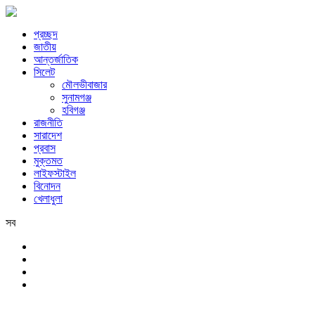
প্রচ্ছদ
জাতীয়
আন্তর্জাতিক
সিলেট
মৌলভীবাজার
সুনামগঞ্জ
হবিগঞ্জ
রাজনীতি
সারাদেশ
প্রবাস
মুক্তমত
লাইফস্টাইল
বিনোদন
খেলাধুলা
সব
সিলেট
রবিবার, ৯ই আগস্ট, ২০২৬ খ্রিস্টাব্দ, ২৫শে শ্রাবণ, ১৪৩৩ বঙ্গাব্দ, ২৬শে সফর,