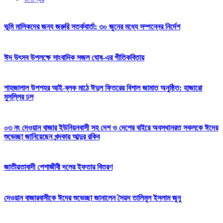
ভূমি মালিকদের জন্য জরুরি সতর্কবার্তা: ৩০ জুনের মধ্যে সম্পন্নের নির্দেশ
ঈদ উৎসব উপলক্ষে সাংবাদিক সজল ঘোষ-এর গীতিকবিতায়
শাহজালাল উপশহর আই-ব্লক মাঠে ঈদুল ফিতরের বিশাল জামাত অনুষ্ঠিত: হাজারো
মুসল্লির ঢল
০৩ নং দেওয়ান বাজার ইউনিয়নবাসী সহ দেশ ও দেশের বাইরে অবস্থানরত সকলকে ঈদের
শুভেচ্ছা জানিয়েছেন খন্দকার আব্দুর রকিব
জাতীয়তাবাদী পেশাজীবী দলের ইফতার বিতরণ
দেওয়ান বাজারবাসীকে ঈদের শুভেচ্ছা জানালেন সৈয়দ তালিমুল ইসলাম জুনু