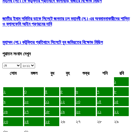
মহানবী (সা:) কে কটূক্তির প্রতিবাদে কালীবাড়ি বাজারে বিক্ষোভ মিছিল
জাতীয় ইমাম সমিতির ডাকে সিলেটে জনতার ঢল মহানবী (স.) এর অবমাননাকারীদের শাস্তি
ও ব্লাসফেমি আইন প্রণয়নের দাবি
মুহাম্মদ (সা.) কটুক্তির প্রতিবাদে সিলেটে যুব জমিয়তের বিক্ষোভ মিছিল
পুরাতন সংবাদ দেখুন
সোম
মঙ্গল
বুধ
বৃহ
শুক্র
শনি
রবি
১
২
৩
৪
৫
৬
৭
৮
৯
১০
১১
১২
১৩
১৪
১৫
১৬
১৭
১৮
১৯
২০
২১
২২
২৩
২৪
২৫
২৬
২৭
২৮
২৯
৩০
৩১