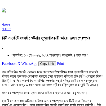
১৪৪৮ হিজরি
প্রচ্ছদ
সারাদেশ
নিউ মার্কেটে সংঘর্ষ : ঘটনার সূত্রপাতকারী আরো দুজন গ্রেপ্তার
;
প্রকাশিত: ১০ মে ২০২২, ৬:২৭ অপরাহ্ণ |
আপডেট: ৪ বছর আগে
Facebook
X
WhatsApp
Print
Copy Link
রাজধানীর নিউ মার্কেট এলাকায় ঢাকা কলেজের শিক্ষার্থীদের সঙ্গে ব্যবসায়ীদের সংঘর্ষের
ঘটনায় আরো দুজনকে গ্রেপ্তার করেছে ঢাকা মহানগর পুলিশের (ডিএমপি) গোয়েন্দা বিভাগ
(ডিবি)। এ নিয়ে আলোচিত এ ঘটনায় মঙ্গলবার সন্ধ্যা পর্যন্ত মোট ১১ জন গ্রেপ্তার
হলো। তাদের মধ্যে একজন আজ আদালতে স্বীকারোক্তিমূলক জবানবন্দি দিয়েছেন।
মঙ্গলবার গ্রেপ্তার হওয়া দুজন হলেন কাউসার হোসেন ও মো. বাবু হোসেন।
হাজারীবাগ এলাকায় অভিযান চালিয়ে তাদের গ্রেপ্তার করে ডিবি রমনা বিভাগের
ধানমণ্ডি জোনাল টিম। তাঁরা দুজনই নিউ মার্কেট ক্যাপিটাল ফাস্ট ফুডের কর্মচারী। নিউ