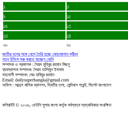
২
৩
৯
১০
১৬
১৭
২৩
২৪
৩০
৩১
জাতীয় দলের সঙ্গে খেলে তৈরি হচ্ছে মোহনবাগান ক্রীড়া
নতুন ইনিংস শুরু করতে যাচ্ছেন ধোনি
সম্পাদক ও প্রকাশক : সৈয়দ মুহিবুর রহমান মিছলু
ব্যবস্থাপনা সম্পাদক: সৈয়দ তালিমুল ইসলাম
সহযোগী সম্পাদক: মোঃ হাবিবুর রহমান
Email: dailysuperbangla@gmail.com
অফিস : আব্দুল খালিক ম্যানশন, দ্বিতীয় তলা, মেন্দিবাগ পয়েন্ট, সিলেট বাংলাদেশ
কপিরাইট © ২০২৬, ডেইলি সুপার বাংলা কর্তৃক সর্বস্বত্ব স্বত্বাধিকার সংরক্ষিত