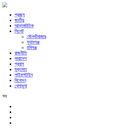
প্রচ্ছদ
জাতীয়
আন্তর্জাতিক
সিলেট
মৌলভীবাজার
সুনামগঞ্জ
হবিগঞ্জ
রাজনীতি
সারাদেশ
প্রবাস
মুক্তমত
লাইফস্টাইল
বিনোদন
খেলাধুলা
সব
সিলেট
শনিবার, ৮ই আগস্ট, ২০২৬ খ্রিস্টাব্দ, ২৪শে শ্রাবণ, ১৪৩৩ বঙ্গাব্দ, ২৫শে সফর, 