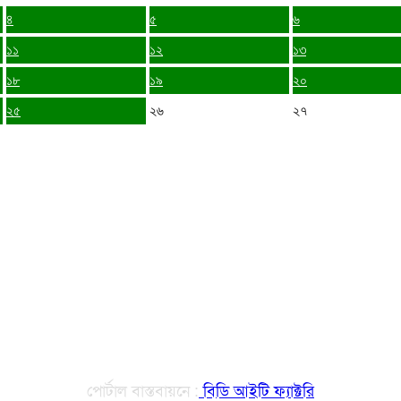
৪
৫
৬
১১
১২
১৩
১৮
১৯
২০
২৫
২৬
২৭
পোর্টাল বাস্তবায়নে :
বিডি আইটি ফ্যাক্টরি