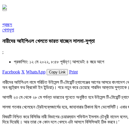
প্রচ্ছদ
খেলাধুলা
নারীদের আইপিএল খেলতে ভারত যাচ্ছেন সালমা-সুপ্তা
;
প্রকাশিত: ১২ মে ২০২২, ৮:৫৮ পূর্বাহ্ণ |
আপডেট: ৪ বছর আগে
Facebook
X
WhatsApp
Print
Copy Link
নারীদের আইপিএল নামে পরিচিত উইমেন্স টি-টোয়েন্টি চ্যালেঞ্জের আগের আসরে বাংলাদেশ 
অব কন্ট্রোল ফর ক্রিকেট ইন ইন্ডিয়া)। পরে নতুন করে চেয়েছে শারমিন আক্তার সুপ্তা
আগামী ২৩ মে থেকে ২৮ মে পর্যন্ত ভারতের পুনেতে অনুষ্ঠিত হবে উইমেন্স টি-টোয়েন্টি চ্
সালমা গতবার খেলেছেন ট্রেইলব্লেজার্সের হয়ে, জাহানারার ঠিকানা ছিল ভেলোসিটি। এবা
বিষয়টি নিশ্চিত করে বিসিবির নারী বিভাগের চেয়ারম্যান শফিউল ইসলাম চৌধুরী নাদেল 
দিয়ে দিয়েছি। আর তারা কে কোন দলে খেলবে এটা আসলে বিসিসিআই ঠিক করবে।’