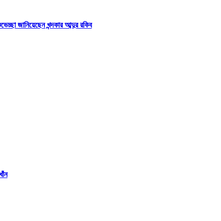
্ছা জানিয়েছেন খন্দকার আব্দুর রকিব
াঁন