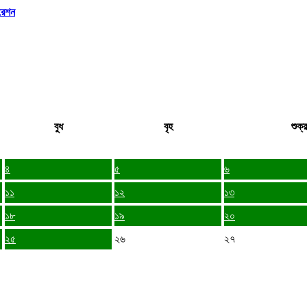
রেশন
বুধ
বৃহ
শুক্র
৪
৫
৬
১১
১২
১৩
১৮
১৯
২০
২৫
২৬
২৭