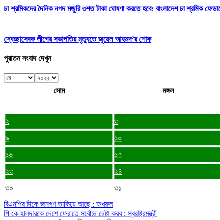
চা শ্রমিকদের দৈনিক নগদ মজুরি ৩শত টাকা ঘোষণা করতে হবে: বাংলাদেশ চা শ্রমিক ফেডা
স্বেচ্ছাসেবক লীগের সভাপতির মৃত্যুতে জুয়েল আহমদ’র শোক
পুরাতন সংবাদ দেখুন
সোম
মঙ্গল
২
৩
৯
১০
১৬
১৭
২৩
২৪
৩০
৩১
বিএনপির দিকে জনগণ তাকিয়ে আছে : ফখরুল
পি কে হালদারকে দেশে ফেরাতে সর্বোচ্চ চেষ্টা করব : স্বরাষ্ট্রমন্ত্রী