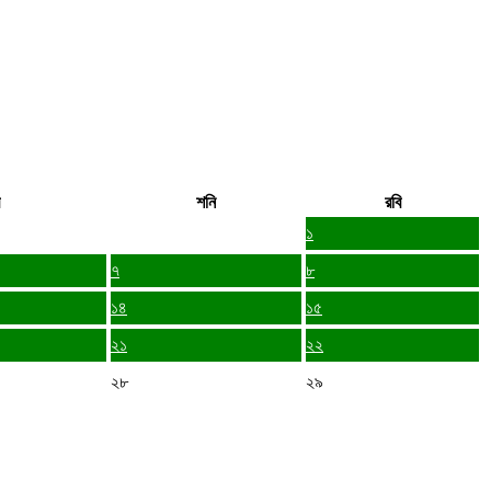
শনি
রবি
১
৭
৮
১৪
১৫
২১
২২
২৮
২৯