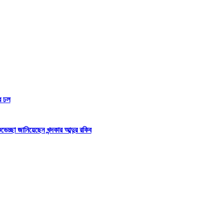
র ঢল
্ছা জানিয়েছেন খন্দকার আব্দুর রকিব