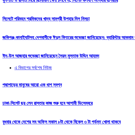
ফুটপাত ও রাস্তা নিয়ে ছিনিমিনি খেলা চলবে না, সিলেট কল্যাণ সংস্থার হুঁশিয়ারি
সিলেটে পরিবহন শ্রমিকদের খাদ্য সামগ্রী উপহার দিল নিসচা
জকিগঞ্জ-কানাইঘাটসহ দেশবাসীকে ঈদুল ফিতরের শুভেচ্ছা জানিয়েছেন: ব্যারিস্টার আকমাম খ
ঈদ-উল আজহার শুভেচ্ছা জানিয়েছেন সৈয়দ মুস্তাক উদ্দিন আহমদ
এ বিভাগের সর্বশেষ নিউজ
পদ্মাপাড়ের মানুষের আরো এক ধাপ স্বপ্ন
ঢাকা-সিলেট ছয় লেন রাস্তার কাজ শুরু হবে আগামী ডিসেম্বরে
বুধবার থেকে দেশের সব অফিস সকাল ৮টা থেকে বিকেল ৩ টা পর্যন্ত খোলা থাকবে