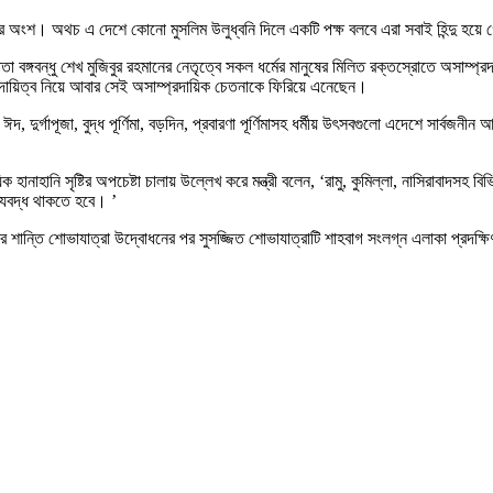
ৃতির অংশ। অথচ এ দেশে কোনো মুসলিম উলুধ্বনি দিলে একটি পক্ষ বলবে এরা সবাই হিন্দু হয়ে
র পিতা বঙ্গবন্ধু শেখ মুজিবুর রহমানের নেতৃত্বে সকল ধর্মের মানুষের মিলিত রক্তস্রোতে অসাম্
নার দায়িত্ব নিয়ে আবার সেই অসাম্প্রদায়িক চেতনাকে ফিরিয়ে এনেছেন।
র্গাপূজা, বুদ্ধ পূর্ণিমা, বড়দিন, প্রবারণা পূর্ণিমাসহ ধর্মীয় উৎসবগুলো এদেশে সার্বজনীন 
 হানাহানি সৃষ্টির অপচেষ্টা চালায় উল্লেখ করে মন্ত্রী বলেন, ‘রামু, কুমিল্লা, নাসিরাবাদস
্যবদ্ধ থাকতে হবে। ’
ষের শান্তি শোভাযাত্রা উদ্বোধনের পর সুসজ্জিত শোভাযাত্রাটি শাহবাগ সংলগ্ন এলাকা প্রদক্