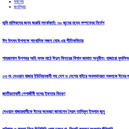
সর্বশেষ
জনপ্রিয়
ভূমি মালিকদের জন্য জরুরি সতর্কবার্তা: ৩০ জুনের মধ্যে সম্পন্নের নির্দেশ
ঈদ উৎসব উপলক্ষে সাংবাদিক সজল ঘোষ-এর গীতিকবিতায়
শাহজালাল উপশহর আই-ব্লক মাঠে ঈদুল ফিতরের বিশাল জামাত অনুষ্ঠিত: হাজারো মুসল্লি
০৩ নং দেওয়ান বাজার ইউনিয়নবাসী সহ দেশ ও দেশের বাইরে অবস্থানরত সকলকে ঈদের শুভেচ
জাতীয়তাবাদী পেশাজীবী দলের ইফতার বিতরণ
দেওয়ান বাজারবাসীকে ঈদের শুভেচ্ছা জানালেন সৈয়দ তালিমুল ইসলাম জুনু