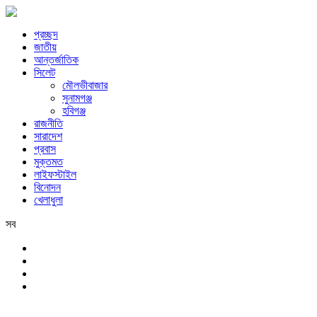
প্রচ্ছদ
জাতীয়
আন্তর্জাতিক
সিলেট
মৌলভীবাজার
সুনামগঞ্জ
হবিগঞ্জ
রাজনীতি
সারাদেশ
প্রবাস
মুক্তমত
লাইফস্টাইল
বিনোদন
খেলাধুলা
সব
সিলেট
শনিবার, ৮ই আগস্ট, ২০২৬ খ্রিস্টাব্দ, ২৪শে শ্রাবণ, ১৪৩৩ বঙ্গাব্দ, ২৫শে সফর, 