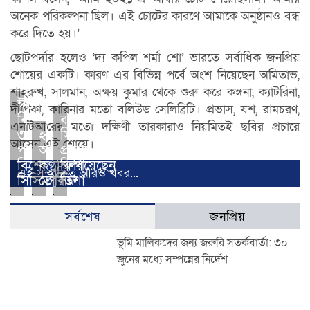
অনেক পরিকল্পনা ছিল। এই চোটের কারণে আমাকে অনুষ্ঠানও বন্ধ
করে দিতে হয়।’
ছোটপর্দার হলেও ‘দ্য কপিল শর্মা শো’ ভারতে সর্বাধিক জনপ্রিয়
শোয়ের একটি। কারণ এর বিভিন্ন পর্বে অংশ নিয়েছেন অমিতাভ,
শাহরুখ, সালমান, অক্ষয় কুমার থেকে শুরু করে কঙ্গনা, ক্যাটরিনা,
ঈদে
দীপিকা, কারিনার মতো বলিউড সেলিব্রিটি। প্রভাস, যশ, রামচরণ,
বিটিভিতে
বলিউড
এনটিআরের মতো দক্ষিণী তারকারাও নিয়মিতই ছবির প্রচারে
৩
হৃদরোগে
সিনেমার
আসেন এই শোয়ে।
পর্বের
আক্রান্ত
প্রস্তাব
বিশেষ
কণ্ঠশিল্পী
ফিরিয়েছেন
এই সম্পর্কিত আরও খবর...
সিসিমপুর
তৌসিফ
তিশা
সর্বশেষ
জনপ্রিয়
ভূমি মালিকদের জন্য জরুরি সতর্কবার্তা: ৩০
জুনের মধ্যে সম্পন্নের নির্দেশ