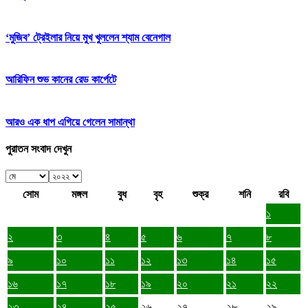
‘মুজিব’ ট্রেইলার নিয়ে মুখ খুললেন শ্যাম বেনেগাল
আরিফিন শুভ কানের রেড কার্পেটে
আরও এক ধাপ এগিয়ে গেলেন সামান্থা
পুরাতন সংবাদ দেখুন
সোম
মঙ্গল
বুধ
বৃহ
শুক্র
শনি
রবি
১
২
৩
৪
৫
৬
৭
৮
৯
১০
১১
১২
১৩
১৪
১৫
১৬
১৭
১৮
১৯
২০
২১
২২
২৩
২৪
২৫
২৬
২৭
২৮
২৯