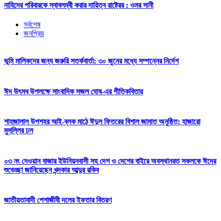
নাহিদের পরিবারকে স্বাবলম্বী করার দায়িত্ব রাষ্ট্রের : ওমর সানী
সর্বশেষ
জনপ্রিয়
ভূমি মালিকদের জন্য জরুরি সতর্কবার্তা: ৩০ জুনের মধ্যে সম্পন্নের নির্দেশ
ঈদ উৎসব উপলক্ষে সাংবাদিক সজল ঘোষ-এর গীতিকবিতায়
শাহজালাল উপশহর আই-ব্লক মাঠে ঈদুল ফিতরের বিশাল জামাত অনুষ্ঠিত: হাজারো
মুসল্লির ঢল
০৩ নং দেওয়ান বাজার ইউনিয়নবাসী সহ দেশ ও দেশের বাইরে অবস্থানরত সকলকে ঈদের
শুভেচ্ছা জানিয়েছেন খন্দকার আব্দুর রকিব
জাতীয়তাবাদী পেশাজীবী দলের ইফতার বিতরণ