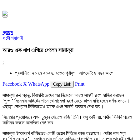
১৪৪৮ হিজরি
প্রচ্ছদ
ফটো গ্যালারী
আরও এক ধাপ এগিয়ে গেলেন সামান্থা
;
প্রকাশিত: ২০ মে ২০২২, ৯:৩৩ পূর্বাহ্ণ |
আপডেট: ৪ বছর আগে
Facebook
X
WhatsApp
Print
Copy Link
সামান্থা রুথ প্রভু, বিবাহবিচ্ছেদের পর নিজেকে আরও সাহসী রূপে হাজির করছেন।
‘পুষ্পা’ সিনেমার আইটেম গানে খোলামেলা রূপে নেচে কাঁপন ধরিয়েছেন দর্শক হৃদয়ে।
এছাড়া সোশ্যাল মিডিয়াতেও তাকে এখন সাহসী অবয়বে দেখা যায়।
সিনেমার প্রয়োজনে এখন চুম্বন খেতেও রাজি তিনি। শুধু তাই নয়, পর্দায় বিকিনি পরেও
অভিনয় করতে আপত্তি নেই তার।
সামান্থা ইতোপূর্বে বলিউডের একটি ওয়েব সিরিজে কাজ করেছেন। যেটার নাম ‘দ্য
ফ্যামিলি ম্যান ২’। সেখানে তার দুর্দান্ত অভিনয় প্রশংসিত হয়। এরপর থেকেই শোনা