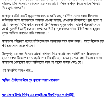
যাচ্ছিল, হিন্দি সিনেমায় অভিষেক হতে পারে তার। যদিও সামান্থা নিজে কখনো বিষয়টি
নিয়ে মুখ খোলেননি।
সামান্থার ঘনিষ্ঠ একটি সূত্র গণমাধ্যমকে জানিয়েছে, ‘বলিউড থেকে যেসব সিনেমায়
অভিনয়ের জন্য সামান্থাকে প্রস্তাব দেওয়া হয়েছে, সেগুলোর বিষয়বস্তু পছন্দ হচ্ছে না
তার। এজন্যই তিনি এখনো কোনো হিন্দি সিনেমায় যুক্ত হননি। ভালো প্রজেক্ট পেলে
তবেই মুম্বাই ইন্ডাস্ট্রিতে নাম লেখাবেন তিনি। প্রয়োজনে পর্দায় বিকিনি পরা ও চুম্বন
দৃশ্যে অভিনয় করতেও রাজি সামান্থা। ’
সামান্থার পরিকল্পনা রয়েছে বলিউডের বড় তারকাদের সঙ্গে কাজ করার। যাতে নিজেক বৃহৎ
পরিসরে মেলে ধরতে পারেন।
উল্লেখ্য, তেলেগু সিনেমার তারকা সামান্থা বিয়ে করেছিলেন সহশিল্পী নাগা চৈতন্যকে।
২০১৭ সালে বিয়ের পর গত বছরই তারা বিবাহবিচ্ছেদ করেন। শোনা যায়, সিনেমার পর্দায়
সামান্থার খোলামেলা রূপে অভিনয়ের কারণেই তাদের সংসার ভেঙেছে।
এই সম্পর্কিত আরও খবর...
‘মুজিব’ ট্রেইলার নিয়ে মুখ খুললেন শ্যাম বেনেগাল
৭৫ হাজার টাকায় বিক্রি হবে রুদ্রনীলের ইনস্টাগ্রাম অ্যাকাউন্ট!