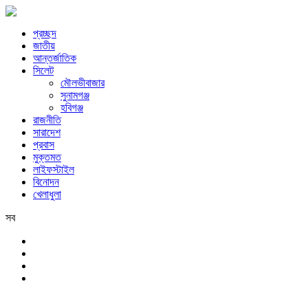
প্রচ্ছদ
জাতীয়
আন্তর্জাতিক
সিলেট
মৌলভীবাজার
সুনামগঞ্জ
হবিগঞ্জ
রাজনীতি
সারাদেশ
প্রবাস
মুক্তমত
লাইফস্টাইল
বিনোদন
খেলাধুলা
সব
সিলেট
শুক্রবার, ৭ই আগস্ট, ২০২৬ খ্রিস্টাব্দ, ২৩শে শ্রাবণ, ১৪৩৩ বঙ্গাব্দ, ২৪শে সফর,