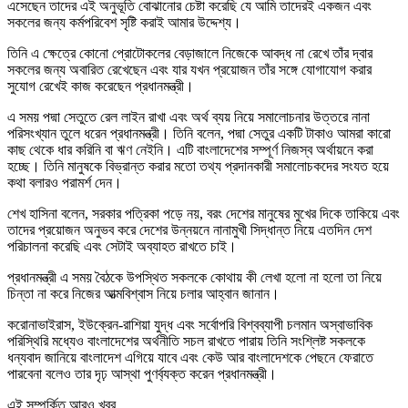
এসেছেন তাদের এই অনুভূতি বোঝানোর চেষ্টা করেছি যে আমি তাদেরই একজন এবং
সকলের জন্য কর্মপরিবেশ সৃষ্টি করাই আমার উদ্দেশ্য।
তিনি এ ক্ষেত্রে কোনো প্রোটোকলের বেড়াজালে নিজেকে আবদ্ধ না রেখে তাঁর দ্বার
সকলের জন্য অবারিত রেখেছেন এবং যার যখন প্রয়োজন তাঁর সঙ্গে যোগাযোগ করার
সুযোগ রেখেই কাজ করেছেন প্রধানমন্ত্রী।
এ সময় পদ্মা সেতুতে রেল লাইন রাখা এবং অর্থ ব্যয় নিয়ে সমালোচনার উত্তরে নানা
পরিসংখ্যান তুলে ধরেন প্রধানমন্ত্রী। তিনি বলেন, পদ্মা সেতুর একটি টাকাও আমরা কারো
কাছ থেকে ধার করিনি বা ঋণ নেইনি। এটি বাংলাদেশের সম্পূর্ণ নিজস্ব অর্থায়নে করা
হচ্ছে। তিনি মানুষকে বিভ্রান্ত করার মতো তথ্য প্রদানকারী সমালোচকদের সংযত হয়ে
কথা বলারও পরামর্শ দেন।
শেখ হাসিনা বলেন, সরকার পত্রিকা পড়ে নয়, বরং দেশের মানুষের মুখের দিকে তাকিয়ে এবং
তাদের প্রয়োজন অনুভব করে দেশের উন্নয়নে নানামুখী সিদ্ধান্ত নিয়ে এতদিন দেশ
পরিচালনা করেছি এবং সেটাই অব্যাহত রাখতে চাই।
প্রধানমন্ত্রী এ সময় বৈঠকে উপস্থিত সকলকে কোথায় কী লেখা হলো না হলো তা নিয়ে
চিন্তা না করে নিজের আত্মবিশ্বাস নিয়ে চলার আহ্বান জানান।
করোনাভাইরাস, ইউক্রেন-রাশিয়া যুদ্ধ এবং সর্বোপরি বিশ্বব্যাপী চলমান অস্বাভাবিক
পরিস্থিরি মধ্যেও বাংলাদেশের অর্থনীতি সচল রাখতে পারায় তিনি সংশ্লিষ্ট সকলকে
ধন্যবাদ জানিয়ে বাংলাদেশ এগিয়ে যাবে এবং কেউ আর বাংলাদেশকে পেছনে ফেরাতে
পারবেনা বলেও তার দৃঢ় আস্থা পুণর্ব্যক্ত করেন প্রধানমন্ত্রী।
এই সম্পর্কিত আরও খবর...