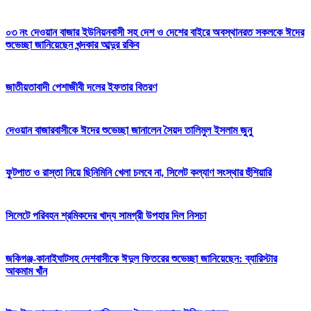
০৩ নং দেওয়ান বাজার ইউনিয়নবাসী সহ দেশ ও দেশের বাইরে অবস্থানরত সকলকে ঈদের
শুভেচ্ছা জানিয়েছেন খন্দকার আব্দুর রকিব
জাতীয়তাবাদী পেশাজীবী দলের ইফতার বিতরণ
দেওয়ান বাজারবাসীকে ঈদের শুভেচ্ছা জানালেন সৈয়দ তালিমুল ইসলাম জুনু
ফুটপাত ও রাস্তা নিয়ে ছিনিমিনি খেলা চলবে না, সিলেট কল্যাণ সংস্থার হুঁশিয়ারি
সিলেটে পরিবহন শ্রমিকদের খাদ্য সামগ্রী উপহার দিল নিসচা
জকিগঞ্জ-কানাইঘাটসহ দেশবাসীকে ঈদুল ফিতরের শুভেচ্ছা জানিয়েছেন: ব্যারিস্টার
আকমাম খাঁন