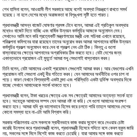
শেখ হাসিনা বলেন, আওয়ামী লীগ সরকারে আছে বলেই অবস্থা নিয়ন্ত্রণে রাখতে সমর্থ
হয়েছে। না হলে দেশের মধ্যে অরাজকতা বা বিশৃঙ্খলা সৃষ্টি হতে পারত।
প্রধানমন্ত্রী আসন্ন বাজেট ঘোষণার প্রসঙ্গ টেনে বলেন, আমরা এই প্রতিকূল অবস্থার
মধ্যেও বাজেট দিতে যাচ্ছি এবং বার্ষিক উন্নয়ন কর্মসূচির আজকে অনুমোদন দেব।
সেখানেও আমি মনে করি প্রত্যেকটি মন্ত্রণালয়ের মন্ত্রী এবং সচিবরা এখানে রয়েছেন,
পরিকল্পনা কমিশনের যারা রয়েছেন তাদের অনুরোধ করব আমরা আপনাদের বার্ষিক উন্নয়ন
কর্মসূচির প্রকল্প অনুমোদন করে দেব বা প্রকল্প নেব এটা ঠিক। কিন্তু এ গুলো
বাস্তবায়নের ক্ষেত্রে আপনাদের অগ্রাধিকার ঠিক করতে হবে। যেটা দেশের জন্য
একান্তভাবে প্রয়োজন এই মুহূর্তে আমরা শুধু সেগুলোই বাস্তবায়ন করব।
তিনি বলেন, যেটা আমাদের এখনই প্রয়োজন সেগুলোই আমরা করব। আর যেগুলোর এখনি
প্রয়োজন নাই সেগুলো একটু ধীর গতিতে করব। যেন আমাদের অর্থনীতির ওপর চাপ না
পড়ে। কারণ যেখানে বিশ্বব্যাপী একটা মন্দা এবং পরিস্থিতি একটা দুর্ভিক্ষ অবস্থার দিকে
যাচ্ছে সেখানে আমাদেরকে সতর্ক থাকতে হবে।
প্রধানমন্ত্রী বলেন, টাকা খরচের ক্ষেত্রে এবং সব ক্ষেত্রেই আমাদের অত্যন্ত সতর্ক হতে
হবে। অহেতুক আমাদের সম্পদ যেন আমরা নষ্ট না করি। সে গুলো আমাদের সংরক্ষণ
করতে হবে। আমরা যদি খুব ভালোভাবে হিসেব করে চলতে পারি তাহলে আমাদের দেশের
কোনো সমস্যা হবে না-এটা আমি বিশ্বাস করি।
সরকার পরিচালনায় এসে সকলকে স্বাধীনভাবে কাজ করার সুযোগ করে দেওয়ার চেষ্টা
করেছি উল্লেখ করে প্রধানমন্ত্রী বলেন, প্রধানমন্ত্রী হিসেবে গদিতে বসে কেবল হুকুম জারি
নয়, সকলের সঙ্গে মিলে মিশেই কাজ করতে চেয়েছি। যারা আমার সঙ্গে কাজ করতে