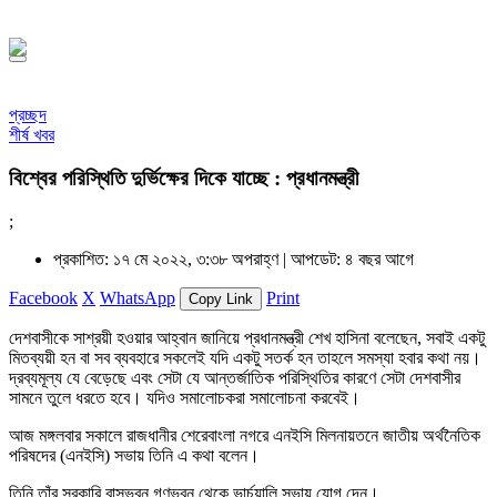
১৪৪৮ হিজরি
প্রচ্ছদ
শীর্ষ খবর
বিশ্বের পরিস্থিতি দুর্ভিক্ষের দিকে যাচ্ছে : প্রধানমন্ত্রী
;
প্রকাশিত: ১৭ মে ২০২২, ৩:৩৮ অপরাহ্ণ |
আপডেট: ৪ বছর আগে
Facebook
X
WhatsApp
Print
Copy Link
দেশবাসীকে সাশ্রয়ী হওয়ার আহ্বান জানিয়ে প্রধানমন্ত্রী শেখ হাসিনা বলেছেন, সবাই একটু
মিতব্যয়ী হন বা সব ব্যবহারে সকলেই যদি একটু সতর্ক হন তাহলে সমস্যা হবার কথা নয়।
দ্রব্যমূল্য যে বেড়েছে এবং সেটা যে আন্তর্জাতিক পরিস্থিতির কারণে সেটা দেশবাসীর
সামনে তুলে ধরতে হবে। যদিও সমালোচকরা সমালোচনা করবেই।
আজ মঙ্গলবার সকালে রাজধানীর শেরেবাংলা নগরে এনইসি মিলনায়তনে জাতীয় অর্থনৈতিক
পরিষদের (এনইসি) সভায় তিনি এ কথা বলেন।
তিনি তাঁর সরকারি বাসভবন গণভবন থেকে ভার্চুয়ালি সভায় যোগ দেন।