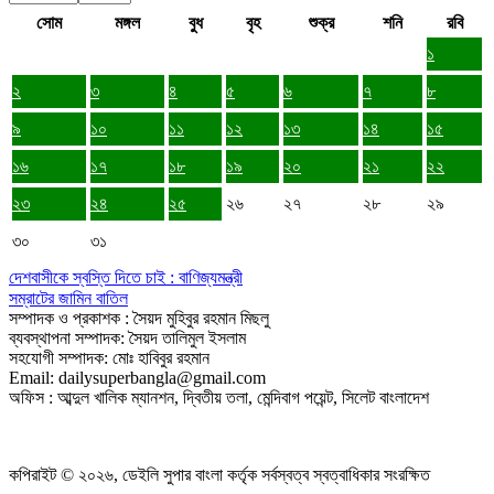
সোম
মঙ্গল
বুধ
বৃহ
শুক্র
শনি
রবি
১
২
৩
৪
৫
৬
৭
৮
৯
১০
১১
১২
১৩
১৪
১৫
১৬
১৭
১৮
১৯
২০
২১
২২
২৩
২৪
২৫
২৬
২৭
২৮
২৯
৩০
৩১
দেশবাসীকে স্বস্তি দিতে চাই : বাণিজ্যমন্ত্রী
সম্রাটের জামিন বাতিল
সম্পাদক ও প্রকাশক : সৈয়দ মুহিবুর রহমান মিছলু
ব্যবস্থাপনা সম্পাদক: সৈয়দ তালিমুল ইসলাম
সহযোগী সম্পাদক: মোঃ হাবিবুর রহমান
Email: dailysuperbangla@gmail.com
অফিস : আব্দুল খালিক ম্যানশন, দ্বিতীয় তলা, মেন্দিবাগ পয়েন্ট, সিলেট বাংলাদেশ
কপিরাইট © ২০২৬, ডেইলি সুপার বাংলা কর্তৃক সর্বস্বত্ব স্বত্বাধিকার সংরক্ষিত