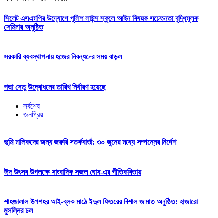
সিলেট এসএমপির উদ্যোগে পুলিশ লাইন্স স্কুলে আইন বিষয়ক সচেতনতা বৃদ্ধিমূলক
সেমিনার অনুষ্ঠিত
সরকারি ব্যবস্থাপনায় হজের নিবন্ধনের সময় বাড়ল
পদ্মা সেতু উদ্বোধনের তারিখ নির্ধারণ হয়েছে
সর্বশেষ
জনপ্রিয়
ভূমি মালিকদের জন্য জরুরি সতর্কবার্তা: ৩০ জুনের মধ্যে সম্পন্নের নির্দেশ
ঈদ উৎসব উপলক্ষে সাংবাদিক সজল ঘোষ-এর গীতিকবিতায়
শাহজালাল উপশহর আই-ব্লক মাঠে ঈদুল ফিতরের বিশাল জামাত অনুষ্ঠিত: হাজারো
মুসল্লির ঢল