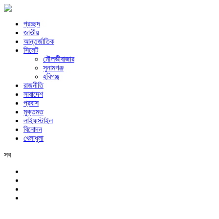
প্রচ্ছদ
জাতীয়
আন্তর্জাতিক
সিলেট
মৌলভীবাজার
সুনামগঞ্জ
হবিগঞ্জ
রাজনীতি
সারাদেশ
প্রবাস
মুক্তমত
লাইফস্টাইল
বিনোদন
খেলাধুলা
সব
সিলেট
শুক্রবার, ৭ই আগস্ট, ২০২৬ খ্রিস্টাব্দ, ২৩শে শ্রাবণ, ১৪৩৩ বঙ্গাব্দ, ২৪শে সফর,